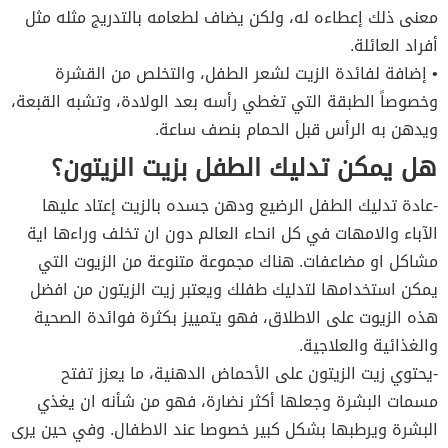
معنى ذلك إعطاءه له، ولكن يضاف لطعامه بالتدريج مثله مثل
أفراد العائلة.
• إضافة لفائدة الزيت لشعر الطفل، والتخلص من القشرة
وخصوصاً الطبقة التي تغطي رأسه بعد الولادة، وتشبه القبعة،
ويدهن به الرأس قبل الحمام بنصف ساعة.
هل يمكن تدليك الطفل بزيت الزيتون؟
-عادة تدليك الطفل الرضيع ودهن جسده بالزيت إعتاد عليها
الآباء والامهات في كل انحاء العالم دون ان تخلف وراءها اية
مشاكل او مضاعفات. هناك مجموعة متنوعة من الزيوت التي
يمكن استخدامها لتدليك طفلك ويعتبر زيت الزيتون من افضل
هذه الزيوت على الاطلاق، فهو يتمييز بكثرة فوائدة الصحية
والغذائية والعلاجية.
-يحتوي زيت الزيتون على الأحماض الدهنية، ما يعزز تفتح
مسمات البشرة وجعلها أكثر نضارة، فهو من شأنه ان يغذي
البشرة ويرطبها بشكل كبير خصوصا عند الاطفال. وفي حين يرى