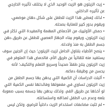
• زيت الزيتون هو الزيت الوحيد الذي لا يختلف تأثيره الخارجي
عن تأثيره الداخلي.
• لذلك يُعطى هذا الزيت للطفل على شكل دهان موضعي،
ويقوم بدور كبير للعناية بصحته.
• حمض الأولييك من الأحماض المهمة والمفيدة التي تكثر في
زيت الزيتون، ويقوم ببناء الجهاز العصبي للطفل عن طريق دهن
جسم الطفل به منذ ولادته.
• ينصح الأطباء بتناول الحامل لزيت الزيتون؛ حيث إن الجنين سوف
يستفيد منه تلقائياً عن طريق الأم، فالحمض هذا المتوفر في
زيت الزيتون ينتج طفلاً صحيحاً وسريع التعلم والتكيف؛ لأنه
يحسن من وظيفة دماغه.
• أثبتت الدراسات أن الكمية التي يدهن بها جسم الطفل من
زيت الزيتون تساوي في مفعولها وفائدتها نفس الكمية التي
لو أخذها عن طريق الفم، ولذلك يدهن بها جسمه بسبب صعوبة
بلعه وعدم حب الطفل لمذاقه واستساغته.
• لم تثبت مضاعفات استخدام الزيت داخلياً للرضيع، ولكن ليس