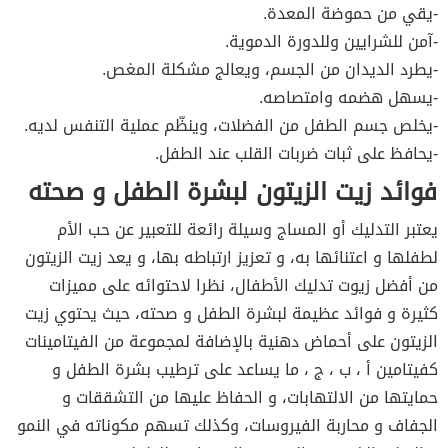
-يقي من حموضة المعدة.
-آمن للشرايين وللدورة الدموية.
-يطرد الديدان من الجسم، ويعالج مشكلة المغص.
-يسهل هضمه وامتصاصه.
-يخلص جسم الطفل من الفضلات، وينظّم عملية التنفس لديه.
-يحافظ على ثبات ضربات القلب عند الطفل.
فوائد زيت الزيتون لبشرة الطفل و صحته
يعتبر التدليك أو المساج وسيلة رائعة للتعبير عن حب الأم
لطفلها و اعتنائها به، و تعزيز ارتباطه بها، و يعد زيت الزيتون
من أفضل زيوت تدليك الأطفال، نظرا لاحتوائه على مميزات
كثيرة و فوائد عظيمة لبشرة الطفل و صحته، حيث يحتوي زيت
الزيتون على أحماض دهنية بالإضافة لمجموعة من الفيتامينات
كفيتامين أ ، ب ، ج ، ما يساعد على ترطيب بشرة الطفل و
حمايتها من الالتهابات، و الحفاظ عليها من التشققات و
الجفاف و محاربة الفيروسات، وكذلك تسهم مكوناته في النمو