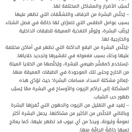
تُسبّب الأضرار والمشاكل المختلفة لها.
– يُخلّص البشرة من الجفاف والتشقّقات التي تظهر عليها
بسبب عوامل الطقس التي تتعرّض لها خاصّة في فصل الشتاء.
يُرطّب البشرة، ويُوفّر التغذية العميقة للطبقات الداخلية
والخارجية لها.
-يُخلّص البشرة من البقع الداكنة التي تظهر في أماكن مختلفة
عليها وذلك بسبب مَفعوله في تقشيرها وتجديد خلاياها.
-يُستخدم كمقشّر طبيعي للبشرة، ويُخلّصها من الخلايا الميتة
من الخارج وحتى تلك الموجودة في الطبقات العميقة منها.
-يُعالج مشكلة انسداد مسامات البشرة؛ حيث تؤدّي هذه
المشكلة إلى تراكم الزيوت والأوساخ في البشرة ممّا يُسبّب
ظهور حب الشباب.
– يُفيد في التقليل من الزيوت والدهون التي تُفرزها البشرة
وبالتالي التخلّص من الكثير من مشاكلها. يجعل البشرة أكثر
نعومةً وليونة، ويحدّ من أي عيوب قد تظهر عليها، كما يعالج
تعبها خاصّةً الجافّة منها.