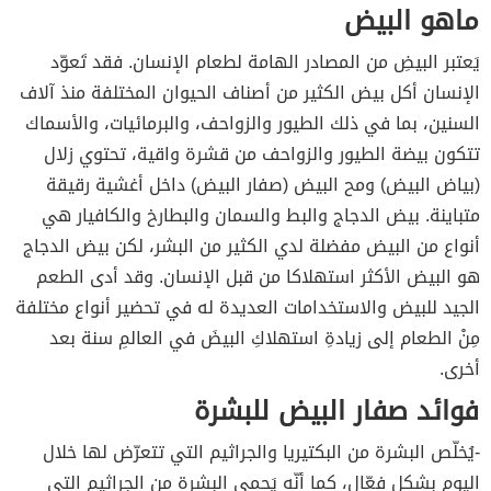
ماهو البيض
يَعتبر البيضِ من المصادر الهامة لطعام الإنسان. فقد تَعوّد
الإنسان أكل بيض الكثير من أصناف الحيوان المختلفة منذ آلاف
السنين، بما في ذلك الطيور والزواحف، والبرمائيات، والأسماك
تتكون بيضة الطيور والزواحف من قشرة واقية، تحتوي زلال
(بياض البيض) ومح البيض (صفار البيض) داخل أغشية رقيقة
متباينة. بيض الدجاج والبط والسمان والبطارخ والكافيار هي
أنواع من البيض مفضلة لدي الكثير من البشر، لكن بيض الدجاج
هو البيض الأكثر استهلاكا من قبل الإنسان. وقد أدى الطعم
الجيد للبيض والاستخدامات العديدة له في تحضير أنواع مختلفة
مِنْ الطعام إلى زيادةِ استهلاكِ البيضَ في العالمِ سنة بعد
أخرى.
فوائد صفار البيض للبشرة
-يُخلّص البشرة من البكتيريا والجراثيم التي تتعرّض لها خلال
اليوم بشكلٍ فعّال، كما أنّه يَحمي البشرة من الجراثيم التي