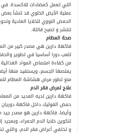
التي تعمل كمضادات للاكسدة. في ال
عملية الأيض الخلوي قد تنشأ بعض ال
الحمض النووي للخلايا العادية وتحوي
تنتشر و تصبح قاتلة.
صحة العظام
فاكهة دارين هي مصدر كبير من المغ
تلعب دورا أساسيا في تطوير والحفاظ
من كفاءة امتصاص المواد الغذائية من
يمتصها الجسم، ويستفيد منها أيضا
منع تطور مرض هشاشة العظام للم
علاج لمرض فقر الدم
فاكهة دارين لديه العديد من المعاد
حمض الفوليك داخل فاكهة دوريان ، 
وأيضا، فاكهة دارين هو مصدر جيد من
لتكوين خلايا الدم الحمراء، وبمجرد
و تختفي أعراض فقر الدم، والتي ت