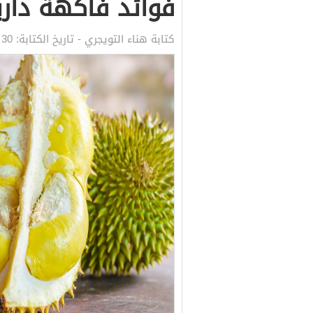
فوائد فاكهة داري
كتابة
هناء التويجري
- تاريخ الكتابة:
30 مايو, 2021 8:01