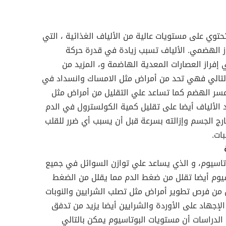
حتوي على مستويات عالية من الألياف الغذائية ، التي
ز الهضمي. الألياف تسبب زيادة في قدرة حركة
 إفراز العصارات المعدية الهاضمة و، المزيد من
بالتالي فهي تحد من أمراض مثل الامساك وانسداد في
وعسر الهضم كما تساعد علي التقليل من أمراض مثل
الألياف أيضا على تقليل كمية الكولسترول في الدم
طريق كشط الكولسترول LDL خارج الجسم وإزالته بسرعة قبل أن يسبب أي ضرر للقلب
ات.
تاسيوم، و الذي يساعد علي توازن السوائل في جميع
اسيوم أيضا تقلل من ضغط الدم مما يقلل من الضغط
ل من فرص تطوير أمراض مثل تصلب الشرايين والنوبات
الإجهاد على الأوردة والشرايين أيضا يزيد من تدفق
الدراسات أن مستويات البوتاسيوم يمكن بالتالي