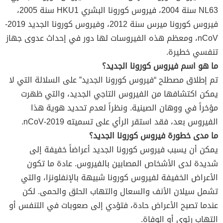
NL63 سنة 2004، فيروس كورونا البشري HKU1 سنة 2005،
فيروس كورونا ميرس سنة 2012، وفيروس كورونا الجديد 2019-
nCoV، ومعظم هذه الفيروسات لها دور في إحداث عدوى جهاز
تنفسي خطيرة.
ما هو اسم فيروس كورونا الجديد؟
تم إطلاق مصطلح “فيروس كورونا الجديد” على السلالة التي لا
يمكن اكتشافها من الفيروس التاجي الجديد، والتي ظهرت
مؤخراً في ووهان الصينية. ونظراً لعدم تحديد هوية هذا
الفيروس بعد، فقد استقر الرأي على تسميته 2019-nCoV.
ما مدى خطورة فيروس كورونا الجديد؟
يمكن أن يسبب فيروس كورونا الجديد أعراضاً خفيفة إلى
شديدة لدى الأشخاص المصابين بالفيروس. عادة ما تكون
الأعراض الخفيفة لفيروس كورونا شبيهة بالإنفلونزا، والتي
تشمل سيلان الأنف والسعال والتهاب الحلق والحمى. لكن
عندما تصبح الأعراض حادة، فتؤدي إلى صعوبات في التنفس أو
التهاب رئوي أو الوفاة.