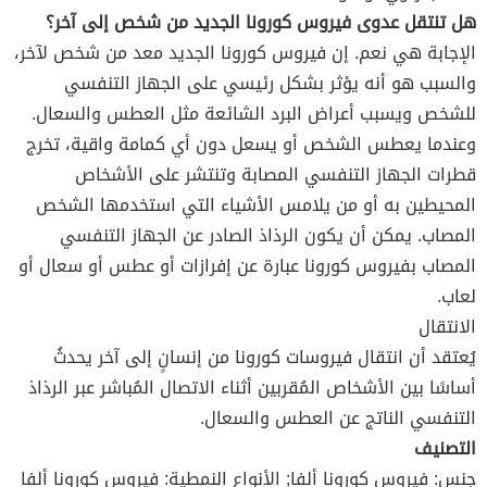
هل تنتقل عدوى فيروس كورونا الجديد من شخص إلى آخر؟
الإجابة هي نعم. إن فيروس كورونا الجديد معد من شخص لآخر،
والسبب هو أنه يؤثر بشكل رئيسي على الجهاز التنفسي
للشخص ويسبب أعراض البرد الشائعة مثل العطس والسعال.
وعندما يعطس الشخص أو يسعل دون أي كمامة واقية، تخرج
قطرات الجهاز التنفسي المصابة وتنتشر على الأشخاص
المحيطين به أو من يلامس الأشياء التي استخدمها الشخص
المصاب. يمكن أن يكون الرذاذ الصادر عن الجهاز التنفسي
المصاب بفيروس كورونا عبارة عن إفرازات أو عطس أو سعال أو
لعاب.
الانتقال
يُعتقد أن انتقال فيروسات كورونا من إنسانٍ إلى آخر يحدثُ
أساسًا بين الأشخاص المُقربين أثناء الاتصال المُباشر عبر الرذاذ
التنفسي الناتج عن العطس والسعال.
التصنيف
جنس: فيروس كورونا ألفا; الأنواع النمطية: فيروس كورونا ألفا