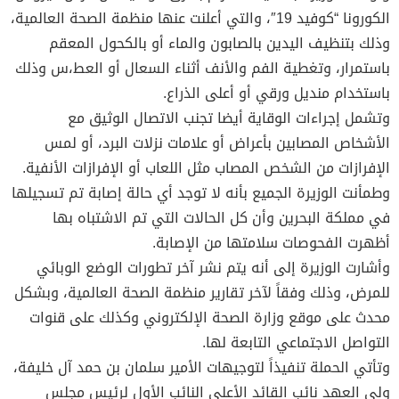
الكورونا “كوفيد 19″، والتي أعلنت عنها منظمة الصحة العالمية،
وذلك بتنظيف اليدين بالصابون والماء أو بالكحول المعقم
باستمرار، وتغطية الفم والأنف أثناء السعال أو العط،س وذلك
باستخدام منديل ورقي أو أعلى الذراع.
وتشمل إجراءات الوقاية أيضا تجنب الاتصال الوثيق مع
الأشخاص المصابين بأعراض أو علامات نزلات البرد، أو لمس
الإفرازات من الشخص المصاب مثل اللعاب أو الإفرازات الأنفية.
وطمأنت الوزيرة الجميع بأنه لا توجد أي حالة إصابة تم تسجيلها
في مملكة البحرين وأن كل الحالات التي تم الاشتباه بها
أظهرت الفحوصات سلامتها من الإصابة.
وأشارت الوزيرة إلى أنه يتم نشر آخر تطورات الوضع الوبائي
للمرض، وذلك وفقاً لآخر تقارير منظمة الصحة العالمية، وبشكل
محدث على موقع وزارة الصحة الإلكتروني وكذلك على قنوات
التواصل الاجتماعي التابعة لها.
وتأتي الحملة تنفيذاً لتوجيهات الأمير سلمان بن حمد آل خليفة،
ولي العهد نائب القائد الأعلى النائب الأول لرئيس مجلس