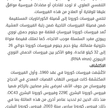
التنفسي العلوي. لا توجد لقاحاتٍ أو مضاداتٌ فيروسية موافقٌ
عليها للوقاية أو العلاج من هذه الفيروسات.
تنتمي فيروسات كورونا إلى فُصيلة الكوراناويات المستقيمة
ضمن فصيلة الفيروسات التاجية ضمن رتبة الفيروسات العشية.
تُعد فيروسات كورونا فيروساتٍ مُغلفة مع جينومِ حمضٍ نووي
ريبوزي مفرد السلسلة موجب الاتجاه، كما تمتلك قفيصة منواة
حلزونية متماثلة. يبلغ حجم جينوم فيروسات كورونا حوالي 26
إلى 32 كيلو قاعدة، وهو الأكبر بين فيروسات الحمض النووي
الريبوزي (RNA virus).
الاكتشاف
اكتُشِفت فيروسات كورونا في عقد 1960، وأول الفيروسات
المكتشفة كانت فيروس التهاب القصبات المعدي في الدجاج
وفيروسان من جوف الأنف لمرضى بشر مصابين بالزكام سُميا
فيروس كورونا البشري 229E وفيروس كورونا البشري OC43.
منذ ذلك الحين تم تحديد عناصر أخرى من هذه العائلة بما في
ذلك: فيروس كورونا سارس سنة 2003، فيروس كورونا البشري