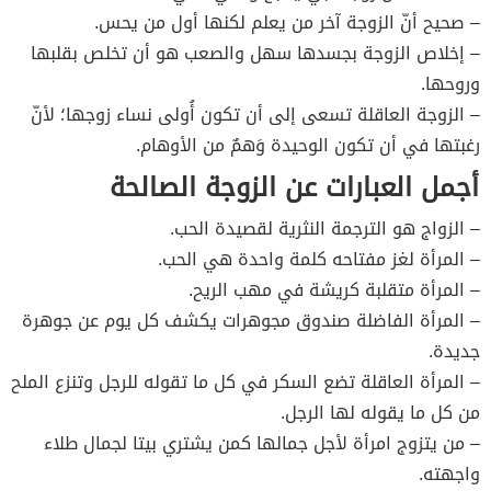
– صحيح أنّ الزوجة آخر من يعلم لكنها أول من يحس.
– إخلاص الزوجة بجسدها سهل والصعب هو أن تخلص بقلبها
وروحها.
– الزوجة العاقلة تسعى إلى أن تكون أُولى نساء زوجها؛ لأنّ
رغبتها في أن تكون الوحيدة وَهمٌ من الأوهام.
أجمل العبارات عن الزوجة الصالحة
– الزواج هو الترجمة النثرية لقصيدة الحب.
– المرأة لغز مفتاحه كلمة واحدة هي الحب.
– المرأة متقلبة كريشة في مهب الريح.
– المرأة الفاضلة صندوق مجوهرات يكشف كل يوم عن جوهرة
جديدة.
– المرأة العاقلة تضع السكر في كل ما تقوله للرجل وتنزع الملح
من كل ما يقوله لها الرجل.
– من يتزوج امرأة لأجل جمالها كمن يشتري بيتا لجمال طلاء
واجهته.