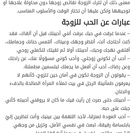
معنى ذلك أن تترك الزوجة نقائص زوجها دون محاولة علاجها أو
توجيهها ولكن عليها أن تختار الوقت والأسلوب المناسب.
عبارات عن الحب للزوجة
– عندما غرقت في حبك عرفت أنني أحببتك قبل أن ألقاك، فقد
كنت أحتاجك أنت، أنتظر وجهك وعيناك، ألتمس حنانك وجماملك،
أقتفي نهجك وحبك، أحببتك أولا ثم لقيتك لتكملي روحي.
– أحب أن تكوني زوجتي، وأحب كوني مسؤولًا عنك، عن راحتك
وعن رضاك، أحب أن أفعل ما يجعلك تبتسمين مطمئنة.
– يقولون أن الزوجة تكون في أمان حين تتزوج، كأنهم لا
يعرفون طمأنينة الرجل في بيت تملأه المرأة الصالحة بالدفء
والحنان.
– أحببتك حتى صرت إن رأيت فيك ما كان لا يروقني أحببته كأني
جبلت على حبه.
– أحب العودة لمنزلنا، لأجد اللهفة بين عينيك وأنت تنظرين إليّ
بابتسامة رقيقة، تبعث في نفسي الأمل، وتزيل من وجهي