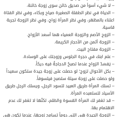
– لا شيء أسوأ من صديق خائن سوى زوجة خائنة.
– الحياة في نظر الطفلة الصغيرة صياح وبكاء، وفي نظر الفتاة
اعتناء بالمظهر، وفي نظر المرأة زواج، وفي نظر الزوجة تجربة
قاسية.
– الزوج الأصم والزوجة العمياء هما أسعد الأزواج.
– الزوجة أثمن من الأحجار الكريمة.
– الزوجة مفتاح البيت.
– علم ابنك في حجرة الجلوس وزوجتك على الوسادة.
– يَفسَدْ الزواج عندما تصبحُ الدجاجةُ فيه ديكاً.
– بكل الأحوال تزوج؛ لو حصلت على زوجة جيدة ستكون سعيداً
ولو حصلت على زوجة سيئة ستصبح فيلسوفاً.
– تسلك المرأة طريق العبيد لتسود الرجل، ويسلك الرجل طريق
الأسياد لتستعبده المرأة.
– قد تغفر لك المرأة القسوة والظلم، لكنّها لا تغفر لك عدم
الاهتمام بها.
– الزوجة الجيدة هي التي دوماً تسامح زوجها، عندما تكون هي