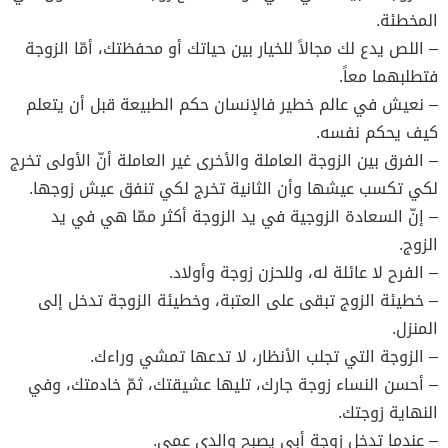
المخطئة.
– اللص يدع لك مجالاً للخيار بين حياتك أو محفظتك، أمّا الزوجة
فتطلبهما معاً.
– نعيش في عالم خطير فالإنسان حكم الطبيعة قبل أن يتعلم
كيف يحكم نفسه.
– الفرق بين الزوجة العاملة والأخرى غير العاملة أنّ الأولى تخرج
لكي تكسب عيشها وأن الثانية تخرج لكي تنفق عيش زوجها.
– إنّ السعادة الزوجية في يد الزوجة أكثر ممّا هي في يد
الزوج.
– الفرح لا عائلة له، وللحزن زوجة وأولاد.
– خطيئة الزوج تبقى على العتبة، وخطيئة الزوجة تدخل إلى
المنزل.
– الزوجة التي تجلب الأنظار، لا تدعها تمشي وراءك.
– أحسن النساء زوجة جارك، تليها عشيقتك، ثمّ خادمتك، وفي
النهاية زوجتك.
– عندما تدخل زوجة أبي يصبح والدي عمي.