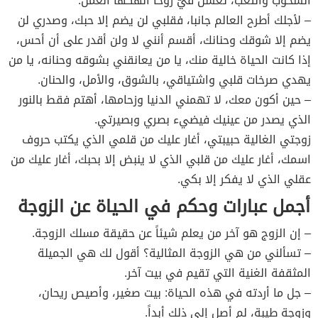
الشحوب والتعب، تغسل فيّ روحا أنهكها العمل.
– لأجلك أطرح العالم جانبا، فقلبي لن يضم إلا حبك، وصدري لن
يضم إلا شوقك وحنانك، أقسم أنني لا ولن أقدر على أن أحس،
إذا كانت الحياة خالية منك، يا من يعانقني بشوقه وحنانه، يا من
يهدي صرخات قلبي واشتياقي، بالشوق، والأمل، والحنان.
– حين أكون معك، لا تهمني الدنيا وزحامها، أهتم فقط بالنور
الذي يصدر من عينيك فيضيء بصري وبصيرتي.
زوجتي الغالية حبيبتي، أغار عليك من قلمي الذي يكتب حروف
اسمك، أغار عليك من قلبي الذي لا ينبض إلا بحبك، أغار عليك من
عقلي الذي لا يفكر إلا بكي.
أجمل عبارات وحكم في الحياة عن الزوجة
– إن الزوج هو آخر من يعلم شيئاً عن حقيقة مسلك الزوجة.
– تسألني من هي الزوجة المثالية؟ أقول لك هي الجميلة
المثقفة الغنية التي تقيم في بيت آخر.
– جل ما أردته في هذه الحياة: بيت صغير، وأصيص ريحان،
وزوجة طيبة، لم أصل إلى ذلك أبداً.