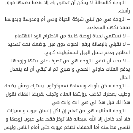
– الزوجة كالمظلة لا يمكن أن تعتني بك إلا عندما تضعها فوق
رأسك.
– الزوجة هي من تبني شركة الحياة وهي أم ومدرسة وبدونها
تفقد نكهة السعادة.
– لا تستلمي لحياة زوجية خالية من الاحترام الود الاهتمام.
– لا تقبلي بالإهانة برفع الصوت دون مبرر بوضعك تحت تهديد
الطلاق بعدم تحمل الرجل لمسئوليته كزوج.
– لا يجب أن تبقى الزوجة هي من تصرف على بيتها وزوجها
يدفع الفتات حاولي انصحي واصبري ثم لا تبقي أن لم يتعدل
الحال.
– الزوجه سكن يأويك وسعادة تغمركوثوب يسترك وعش يضمك
وطيب يعطرك تذهب برؤيتها العناء وتجلب بقربها الهناء تقول
هذا لك قبل هذا لي هي انت وانت هي.
– الزوجة المثالية هي من تعلم إن لكل إنسان عيوب و مميزات
فلا أحد كامل إلا الله سبحانه فلا تركز فقط على عيوب زوجها و
تنسى محاسنه أما الحمقاء تضخم عيوبه حتى أمام الناس وليس