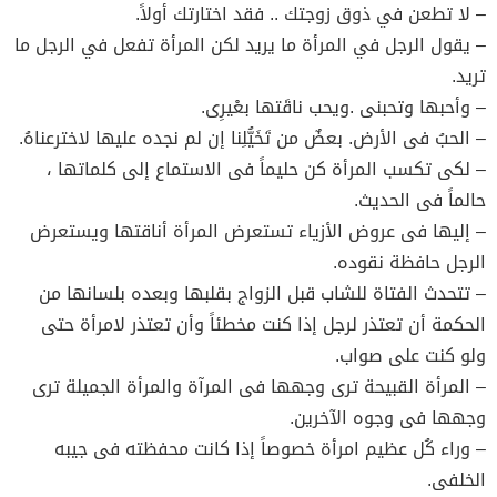
– لا تطعن في ذوق زوجتك .. فقد اختارتك أولاً.
– يقول الرجل في المرأة ما يريد لكن المرأة تفعل في الرجل ما
تريد.
– وأحبها وتحبنى .ويحب ناقَتها بعْيرِى.
– الحبُ فى الأرض. بعضٌ من تَخَيُّلِنا إن لم نجده عليها لاخترعناهُ.
– لكى تكسب المرأة كن حليماً فى الاستماع إلى كلماتها ،
حالماً فى الحديث.
– إليها فى عروض الأزياء تستعرض المرأة أناقتها ويستعرض
الرجل حافظة نقوده.
– تتحدث الفتاة للشاب قبل الزواج بقلبها وبعده بلسانها من
الحكمة أن تعتذر لرجل إذا كنت مخطئاً وأن تعتذر لامرأة حتى
ولو كنت على صواب.
– المرأة القبيحة ترى وجهها فى المرآة والمرأة الجميلة ترى
وجهها فى وجوه الآخرين.
– وراء كُل عظيم امرأة خصوصاً إذا كانت محفظته فى جيبه
الخلفى.