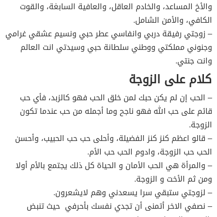
والأخ المساعد، والخادم العاقل، والعافية السابغة، والقوت
الكافي، والأمن الشامل.
– زوجتي رفيقة دربي وانفاسي عطر حبي ونسيم عشقي غرامي
وجنوني مملكتي ووطني سلطانة حبي وسيدتي انت العالم
وانت جنتي.
كلام على الزوجة
– الحب إن لم يكن حبك لمن خلق الحب فهو كالزبد، فأي حب
قائم على حب الله فهو ناجح وما أجمله من حب عندما تكون
الزوجة.
– قالو اعظم كنز كنز الفضيلة، وأحلى حب حب الحبيب، وأحسن
الحب حب الزوجة، وادوم الحب حب الأم.
– والمرأة هي الحب الأمان و الحياة كل ذلك يجتمع بالأم أولا
ومن ثم الأخت و الزوجة.
– لزوجتي ستبقي سرا يسعدني وهم لايشعرون.
– نصفي الاخر أتمنى أن تجدي نفسك بأحرفي حيث تنبض