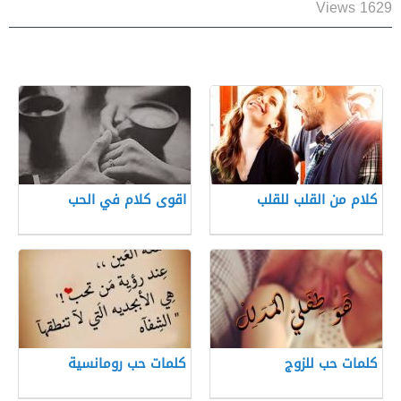
1629 Views
كلام من القلب للقلب
اقوى كلام في الحب
كلمات حب للزوج
كلمات حب رومانسية