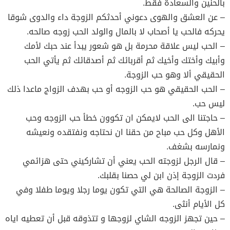
بالحنين والسعادة فقط.
– عن العشق والهوى دعوني أحدثكم الزوجة داء والدوى شوقا
يحركه فالحب يا أصحاب لا بالمال والولد الحب زوجه صالحه.
– الحب ليس علاقة محرمة بل هو شعور يبدأ عند حبك لأمك
وأبيك وأختك وأخيك ثم أقربائك ثم أصدقائك ثم يأتي الحب
الحقيقي ألا وهو حب الزوجة.
– الحب الحقيقي هو حب الزوجه أو حب بهدف الزواج ماعدا ذلك
ليس حب.
– حاجتنا الى الحب لايمكن ان تكوون خطأ حب الزوجه وحب
الأهل وكل حب مباح من حقنا ان نحتاجه ونفتقده ونعيشه
ونمارسه بشغف.
– قال الرجل لزوجته الحب يعني أن تشاركيني حتى هزائمي
فردت الزوجة إذن ابن لي حصنا بقلبك.
– الزوجة الصالحة هي التي تكون يوما رجلا ويوما طفلا وفي
كل الأيام أنثى.
– حين تجهز الزوجه الشاي لزوجها و تتذوقه قبل أن تعطيه اياه