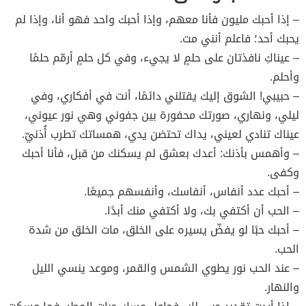
– إذا أحبك مليون فأنا معهم، وإذا أحبك واحد فهو أنا، وإذا لم
يحبك أحد؛ فاعلم أنني مت.
– عيناكِ نافذتان على حلمٍ لا يجيء، وفي كل حلمٍ أرمّم حلمًا
وأحلم.
– حبيبي! الشوق إليك يقتلني دائمًا، أنت في أفكاري، وفي
ليلي، ونهاري، صورتك محفورة بين جفوني وهي نور عيوني،
عيناك تنادي لعيني، يداك تحتضن يدي، همساتك تطرب أُذنيّ.
– وأهمس بأذنك: أعدك بعشق لم يسكنك من قبل، فأنا أحبك
وكفى.
– أحبك عدد أنفاس، أنفاسك، وأنفسهم جميعًا.
– الحب أن أكتفي بك، ولا أكتفي منك أبدًا.
– أحبك حبًا لو يفضّ يسيره على الخلق، مات الخلق من شدة
الحب.
– عند الحب نور يطوي الشمس والقمر، وموعد ينسي الليل
والنهار.