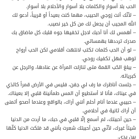
الحب بلا أسوار والكلمات بلا أسوار والأحلام بلا أسوار.
– لأنّك أنت زوجي الحبيب، مهما كنت بعيداً أو قريباً، أدعو لك
الله المجيب أن يجعل لك من كل خير نصيب.
– أهمس لك أنا أحبك لاجل تخفيها جوه قلبك كل ماضاق بك
صدرك ترددها بهمساتي.
– لو أن الحب كلمات تكتب لانتهت أقلامي لكن الحب أرواح
توهب فهل تكفيك روحي.
– يبلغ الحُب القمة متى تنازلت المرأة عن عنادها، والرجل عن
كبريائه.
– جلست أناظرك ما رف لي جفن، فليس في الأرض قمراً كالذي
في عيناك، فأنا لا أستطيع أن المس طمأنينة قلبي إلا بعيناك.
– حبيبي عندما أنام أحلم أنني أراك، بالواقع وعندما أصحو أتمنى
أن أراك ثانية في أحلامي.
– حين أحببتك، لم أسمع إلّا قلبي في حبك، ما أردت من الدنيا
شيئاً غيرك، لأنّي حين أحببتك شعرت بأنني قد مَلكت الدنيا كلّها
بين يدي.