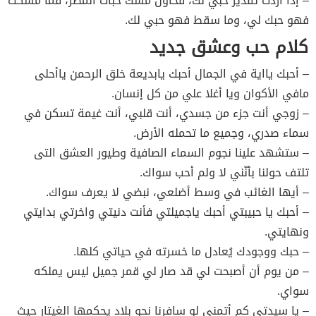
– إذا أردت تقدير حبي لك، فحاول مسك حبات المطر، فما مسكت
فهو حبك لي، وما سقط فهو حبي لك.
كلام حب وعشق جديد
– أحبك يااية في الجمال أحبك يابديعة خلق الرحمن ياأحلى
مافي الأكوان ويا أغلا علي من كل إنسان.
– زوجي أنت جزء من جسدي، أنت قلبي، أنت غيمة تسكن في
سماء صدري، وجميع ما تحمله الأرض.
– ستشهد علينا نجوم السماء الصافية وطيور العشق التى
تلتف حولنا بأنّني لا ولم أحب سواك.
– أيها الغائب في وسط أضلعي، نبضي لا يعرف سواك.
– أحبك يا حبيبتي أحبك ياجميلتي فأنت دنيتي واخرتي بدايتي
ونهايتي.
– حبك ووجودك يُعادل ما خسرته في حياتي كلها.
– من يوم أن أصبحت لي قد صار لي قمر جميل ليس يملكه
سواي.
– يا سيدتي كم أتمنى لو سافرنا نحو بلاد يحكمها الغيتار حيث