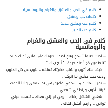
كلام في الحب والعشق والغرام والرومانسية
كلمات حب وعشق
كلام حب وعشق جديد
كلام حب للحبيب
كلام في الحب والعشق والغرام
والرومانسية
– أحبكِ حينما أسمع وقع أصداء صوتكِ على قلبي أحبكِ حينما
تتلعثمين خجلاً عند حروف ” أ ح ب ك ” .
– كيف عنك أتوب والقلب حضرتك تملكه .. بتوب عن كل الذنوب
وذنب حبك حشى ما اتركه .
– يمر إسمك على سمعي وأغرق في بحر دمعي وإذا الوقت
فرقنا أذوب وينطفي شمعي .
– شغلي الشاغل رضاك .. ودي لو إني معاك .. تلمحك عيني
ثواني .. وارجع أتخيل لقاك .