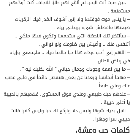
– حين صرت أنت البحر، لم ألوّح لهم طلبًا للنجاة.. كنت أودّعهم
مستمتعة .
– ياريتنى موت فوقتها ولا إنى أشوف الغدر فيك الزكريات
ضيعتها مافضلش شىء يربطنى بيك .
– سأنتظر تلك اللحظة التي ستجمعنا وتكون فيها ملكي ..
أتنفس منك .. وأعيش بين ضلوعك ولو ثواني .
– اللهم إني أحب عبدك هذا حبا خالصا فيك .. فاجمعني وإياه
في رياض الجنان .
– ما بين نعمة وجودك وجمال حياتي ” الله يخليك ليه ” .
– مهما أتخانقنا وبعدنا عن بعض هتفضل دائماً في قلبي غصب
عنك وعني طبعاً .
– عندهم حبك طبيعي وعندي فوق المستوى، فهميهم يالحبيبة
يا أغلى حبيبة .
– اقبل يديك شوقا وليس ذلا واركع لك حبا وليس كفرا فانت
حبيبي سرا وجهرا .
كلمات حب وعشق