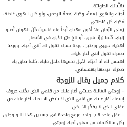
تقلُّباتِكِ الجنونيّةِ.
أُحِبَك والهَوى نِعمةٌ، وحُبكَ نِعمةُ الرحمن، ولَو كان الهَوى غَلطة،
فَحُبك كل غلطاتي.
يُفنى الزّمانَ ولا أَخون عهدكِ أَبداً ولو قاسيتُ كُلَ الهوانِ أَصبو
إليكِ، كُلما بَرقٌ سَرى، أَو ناحَ طيُر الأيكِ في الأغصانِ.
أهديك حبيبي وردتين، وردة حمراء تقول لك أنني أحبك، ووردة
صفراء تقول أنني أغار عليك.
أهمس لك أنا أحبّك، لأجل تخفيها داخل قلبك، كلما ضاق بك
صدرك، ترددها بهمساتي.
كلام جميل يقال للزوجة
– زوجتي الغالية حبيبتي أغار عليك من قلمي الذى يگتب حروف
إسمك أغار عليك من قلبي الذى لا ينبض الا بحبك أغار عليك من
عقلي الذى لا يفگر الا بكي.
– عقل واحد قلب واحد وروح واحدة في جسدين هذا انا وزوجتي
بكل ماللكلمات من معنى أحبك زوجتي.