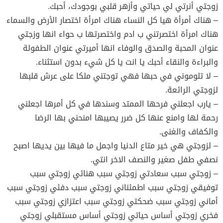
زوجتي أنرتي لي حياتي وأزهر قلبي بوجودك، أحبك.
– هناك أمرأة هيا كل النساء هناك امرأة اختصار الأرض والسماء
هناك امرأة اختصرتني ب ادم واختصرتها ب حواء انها وزجتي
عنوان المحبة والصدق والوفاء انها أميرتي عنوان الطفولة
والبراءة والنقاء أحبك يا انت يا كل شيء بدون استثناء.
– لا تلوموني في حبها فهي توجتني ملكا على عرش قلبها
لزوجتي الرائعة.
– يارب اجعلني فرحها الممتد وسندها في كل أمرها اجعلني
رحمة لها وامنع عنها كل ضرر يصيبها امنحني بها الرضا
والكفاف والغنى.
– لزوجتي هي خير متاع الدنيا واجمل ما فيها بين يديها اصبح
نصفي طفل صغير والنصف الاخر انتي.
– زوجتي سبب سعادتي زوجتي سبب هنائي زوجتي سبب
توفيقي زوجتي سبب اطمئناني زوجتي سبب دفئي زوجتي سبب
أماني زوجتي سبب ضحكتي زوجتي سبب اعتزازي زوجتي سبب
فخري زوجتي أساس حياتي زوجتي أساس مستقبلي زوجتي