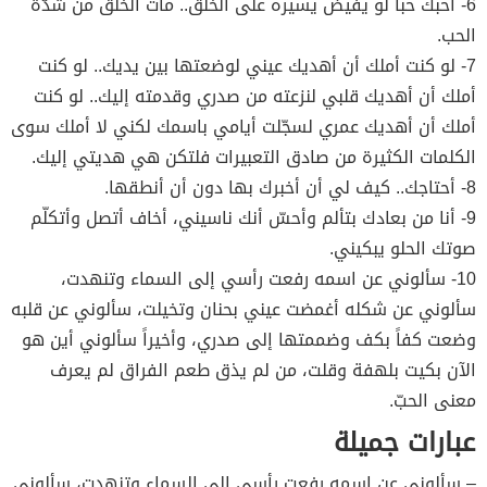
6- أحبك حباً لو يفيض يسيره على الخلق.. مات الخلق من شدّة
الحب.
7- لو كنت أملك أن أهديك عيني لوضعتها بين يديك.. لو كنت
أملك أن أهديك قلبي لنزعته من صدري وقدمته إليك.. لو كنت
أملك أن أهديك عمري لسجّلت أيامي باسمك لكني لا أملك سوى
الكلمات الكثيرة من صادق التعبيرات فلتكن هي هديتي إليك.
8- أحتاجك.. كيف لي أن أخبرك بها دون أن أنطقها.
9- أنا من بعادك بتألم وأحسّ أنك ناسيني، أخاف أتصل وأتكلّم
صوتك الحلو يبكيني.
10- سألوني عن اسمه رفعت رأسي إلى السماء وتنهدت،
سألوني عن شكله أغمضت عيني بحنان وتخيلت، سألوني عن قلبه
وضعت كفاً بكف وضممتها إلى صدري، وأخيراً سألوني أين هو
الآن بكيت بلهفة وقلت، من لم يذق طعم الفراق لم يعرف
معنى الحبّ.
عبارات جميلة
– سألوني عن اسمه رفعت رأسي إلى السماء وتنهدت، سألوني