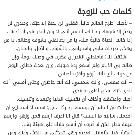
كلمات حب للزوجة
– لأجلك أطرح العالم جانباً، فقلبي لن يضمّ إلا حبّك، وصدري لن
يضمّ إلا شوقك وحنانك، أقسم أنّني لا ولن أقدر على أن أحسّ،
إذا كانت الحياة خاليةً منك، يا من يعانقني بشوقه وحنانه، يا من
يهدّي صرخات قلبي واشتياقي، بالشّوق، والأمل، والحنان.
– اشتَقتُ لك؛ فامنحني العُذر إن قصَرت في وصلِكَ يوماً، وإن
طالت بي الأيام ولم أسمَع بِها صوتِك، وإن بعدتُ خطاي اليوم
عن دربِك، ثق بأنك أروَع وأقرَب أحبابي.
– أنت هَمسي، وأنت شمسي، لك أنت حاضري وحتى أمسي، أنت
الذي حُبَّك عندي أغلى ماعندي.
أحبك وأعشقك وأخاف أن تقسيك الدنيا وتبعدك وتنسيك.
– طلبت من القلم أن يرسمك، رد بكل خجل: آسف لا أستطيع أن
أخدمك، سألته ما السبب؟ قال أنا أعرف أرسم قمر، وزهر، وأرسم
غيمة مطر، لكن لا أعرف أن أرسم ملاك على هيئة بشر.
أعشَقُ فيكِ كُلَماتكِ العذبةَ وهي تحدّثُني عن الحُبِّ، وعنكِ وعن