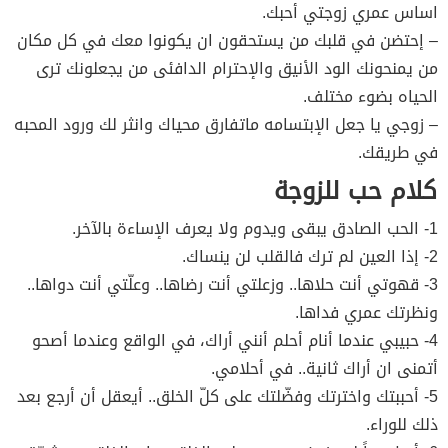
اساس عمري زوجتي أحبك.
– إحتضن في قلبك من يستحقون ان يكونوا معك في كل مكان
من يمنحونك الود الأنيق والإحترام الدافئى من يجعلونك ترى
الحياه بضوء مختلف.
– زوجي يا جعل الإبتسامه ماتفارق محياك وانثر لك ورود المحبه
في طريقك.
كلام حب للزوجة
1- الحب الصادق يبقى ويدوم ولا يعرف الإساءة بالآخر.
2- إذا العين لم ترك فالقلب لن ينساك.
3- قهوتي أنت حلاها.. وزعلتي أنت رضاها.. وعلّتي أنت دواها..
ونظرتك عمري فداها.
4- حبيبي عندما أنام أحلم أنني أراك، في الواقع وعندما أصحو
أتمنى ان أراك ثانية.. في أحلامي.
5- أحببتك واخترتك وفضّلتك على كلّ الخلق.. أيعقل أن أرجع بعد
ذلك للوراء.