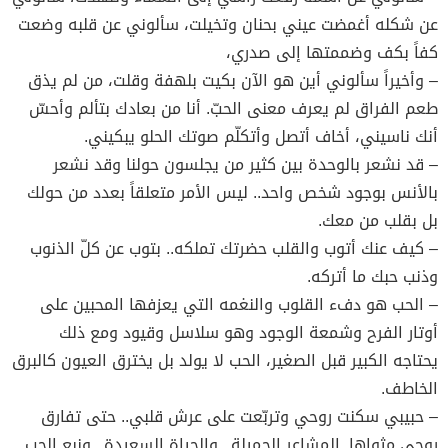
عن شكله أغمضت عيني بحنان وتخيلت، سألوني عن قلبه وضعت
كفاً بكف وضممتها إلى صدري،
– وأخيراً سألوني أين هو الآن بكيت بلهفة وقلت، من لم يذق
طعم الفراق لم يعرف معنى الحبّ. أنا من بعادك بتألم وأحسّ
أنك ناسيني، أخاف أتصل وأتكلّم صوتك الحلو يبكيني.
– قد نشعر بالوحدة بين كثير من يجلسون حولنا وقد نشعر
بالأنس بوجود شخص واحد.. ليس الأمر متعلقاً بعدد من حولك
بل بقلب من معك.
– كيف عنك أتوب والقلب حضرتك تملكه.. بتوب عن كلّ الذنوب
وذنب حبك ما أتركه.
– الحب هو دفء القلوب والنغمه التي يعزفها المحبين على
أوتار الفرح وشمعة الوجود وهو سلاسل وقيود ومع ذلك
يحتاجه الكبير قبل الصغير، الحب لا يولد بل يخترق العيون كالبرق
الخاطف.
– حبيبي سكنت روحي وتربّعت على عرش قلبي.. حتى تفارق
روحي مثواها. المشاعر الجميلة.. والحياة السعيدة.. ونبع الحب..