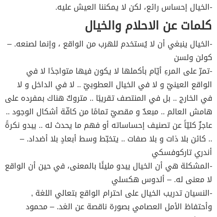
-الخيال إحساس رائع، لكن لا يمكننا العيش عليه.
كلمات عن الاحلام والخيال
-الخيال ينبغي أن لا يُستخدم للهرب من الواقع ، وإنما لصنعه. –
كولن ولسن
-تمرّ على المرءِ أيّام بأكملها لا يكون فيها متواجدًا لا في
الواقع العينيّ و لا في الخيال العطوبيّ .. لا في الداخل و لا
في الخارج .. بل في المنتصف تقريبًا .. متروكٌ هناك بمفرده على
هامش العالم .. مبعدٌ و مقصيّ تمامًا من كافّة أشكال الوجود ..
عاجزٌ كليّاً عن تصنيف إحساساته أو فهم ما يحدث له .. يبدو نكرةً
.. كائن بلا ذات و بلا صفات .. يتخبّط وسط أبعادٍ بلا أضداد. –
أندري تاركوفسكي
-المشكلة هي أن الخيال يبدو مليئًا بالمعنى، في حين أن الواقع
لا معنى له. – ألدوس هكسلي
-النسيان تدريب الخيال على احترام الواقع بتعالي اللغة ,
وأحتفاظ الأمل العصامي بصورة ناقصة عن الغد. – محمود