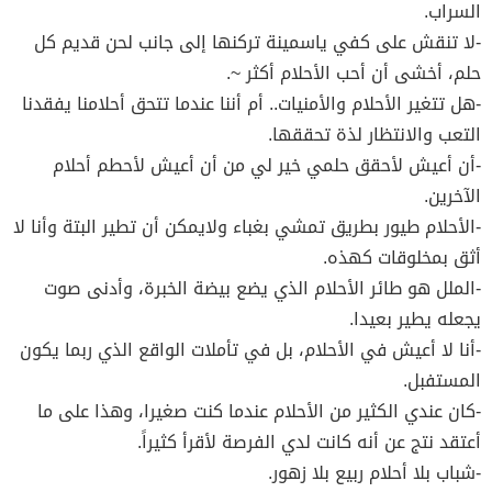
السراب.
-لا تنقش على كفي ياسمينة تركنها إلى جانب لحن قديم كل
حلم، أخشى أن أحب الأحلام أكثر ~.
-هل تتغير الأحلام والأمنيات.. أم أننا عندما تتحق أحلامنا يفقدنا
التعب والانتظار لذة تحققها.
-أن أعيش لأحقق حلمي خير لي من أن أعيش لأحطم أحلام
الآخرين.
-الأحلام طيور بطريق تمشي بغباء ولايمكن أن تطير البتة وأنا لا
أثق بمخلوقات كهذه.
-الملل هو طائر الأحلام الذي يضع بيضة الخبرة، وأدنى صوت
يجعله يطير بعيدا.
-أنا لا أعيش في الأحلام، بل في تأملات الواقع الذي ربما يكون
المستفبل.
-كان عندي الكثير من الأحلام عندما كنت صغيرا، وهذا على ما
أعتقد نتج عن أنه كانت لدي الفرصة لأقرأ كثيراً.
-شباب بلا أحلام ربيع بلا زهور.