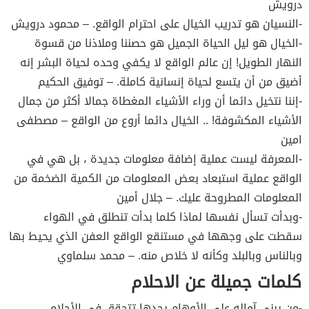
درويش
-النسيان هو تدريب الخيال على احترام الواقع. – محمود درويش
-الخيال هو ليل الحياة الجميل هو حصننا وملاذنا من قسوة
النهار الطويل! إن عالم الواقع لا يكفي وحده لحياة البشر إنه
أضيق من أن يتسع لحياة إنسانية كاملة. – توفيق الحكيم
-إننا نتخيل دائما أن وراء الأشياء المغطاة جمالا أكثر من جمال
الأشياء المكشوفة! .. الخيال دائما أروع من الواقع – مصطفى
امين
-المعرفة ليست عملية إضافة معلومات جديدة ، بل هي في
الواقع عملية استبعاد بعض المعلومات من الكمية الضخمة من
المعلومات المطروحة عليك. – جلال أمين
-وبدأت تسأل نفسها لماذا كلما بدأت تنطلق في الهواء
سقطت على وجهها في مستنقع الواقع العفن الذي يحيط بها
وبالناس وبالبلد وكأنه لا خلاص منه. – محمد سلماوي
كلمات جميلة عن الاحلام
-من يبني آماله على الأوهام يجدها تتحقق في الأحلام.