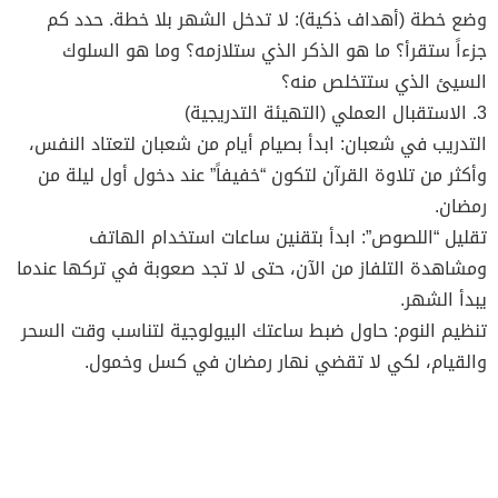
وضع خطة (أهداف ذكية): لا تدخل الشهر بلا خطة. حدد كم
جزءاً ستقرأ؟ ما هو الذكر الذي ستلازمه؟ وما هو السلوك
السيئ الذي ستتخلص منه؟
3. الاستقبال العملي (التهيئة التدريجية)
التدريب في شعبان: ابدأ بصيام أيام من شعبان لتعتاد النفس،
وأكثر من تلاوة القرآن لتكون “خفيفاً” عند دخول أول ليلة من
رمضان.
تقليل “اللصوص”: ابدأ بتقنين ساعات استخدام الهاتف
ومشاهدة التلفاز من الآن، حتى لا تجد صعوبة في تركها عندما
يبدأ الشهر.
تنظيم النوم: حاول ضبط ساعتك البيولوجية لتناسب وقت السحر
والقيام، لكي لا تقضي نهار رمضان في كسل وخمول.