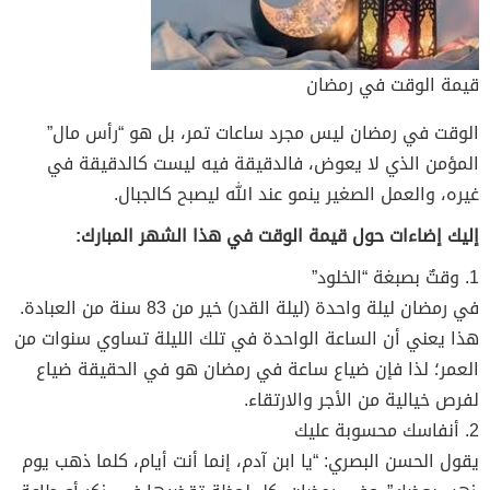
قيمة الوقت في رمضان
الوقت في رمضان ليس مجرد ساعات تمر، بل هو “رأس مال”
المؤمن الذي لا يعوض، فالدقيقة فيه ليست كالدقيقة في
غيره، والعمل الصغير ينمو عند الله ليصبح كالجبال.
إليك إضاءات حول قيمة الوقت في هذا الشهر المبارك:
1. وقتٌ بصبغة “الخلود”
في رمضان ليلة واحدة (ليلة القدر) خير من 83 سنة من العبادة.
هذا يعني أن الساعة الواحدة في تلك الليلة تساوي سنوات من
العمر؛ لذا فإن ضياع ساعة في رمضان هو في الحقيقة ضياع
لفرص خيالية من الأجر والارتقاء.
2. أنفاسك محسوبة عليك
يقول الحسن البصري: “يا ابن آدم، إنما أنت أيام، كلما ذهب يوم