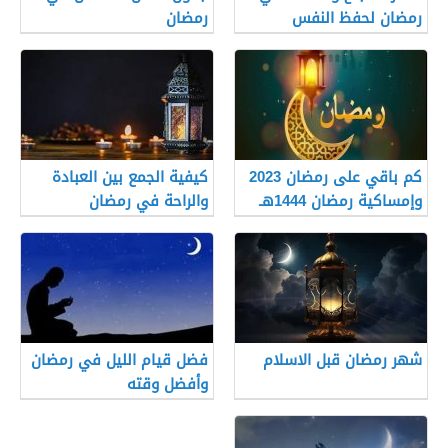
رمضان لحفظ النفس
رمضان
كم باقي على رمضان 2023
كيفية الجمع بين العبادة
وإمساكية رمضان 1444هـ
والراحة في رمضان
شهر رمضان قبل الاسلام
فضل قيام الليل في رمضان
وأفضل وقته