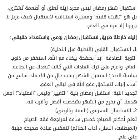
استقبال شهر رمضان ليس مجرد زينة تُعلق أو أطعمة تُشترى،
بل هو “تهيئة قلبية” ومسيرة استباقية لاستقبال ضيف عزيز لا
يزورنا إلا مرة في العام.
إليك خارطة طريق لاستقبال رمضان بوعي واستعداد حقيقي:
1. الاستقبال القلبي (التخلية قبل التحلية)
التوبة الصادقة: ابدأ بصفحة بيضاء مع الله. استغفر من ذنوب
العام، واعزم على ترك العادات التي كانت تبعدك عن الطاعة.
سلامة الصدر: استقبل الشهر بقلب خالٍ من الأحقاد. سامح مَن
أساء إليك، لتستحق عفو الله في ليالي العفو.
تجديد النية: استقبل رمضان بنية “التغيير” وليس “الاعتياد”؛ اجعل
هدفك أن تخرج من الشهر بشخصية أفضل وأقرب لله.
2. الاستقبال المعرفي (الفقه والوعي)
تعلم أحكام الصيام: خصص ساعة لمراجعة فقه الصيام
(المبطلات، السنن، آداب الصائم) لتعكس عبادة صحيحة مبنية
على علم.