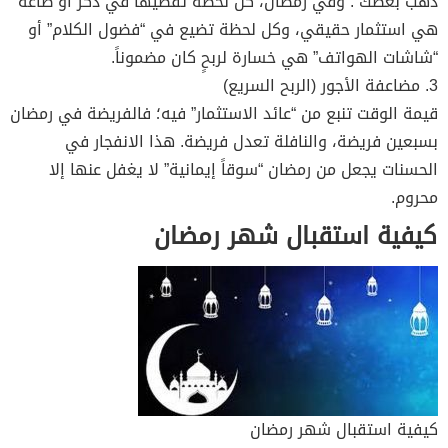
ذهب بعضك”. وفي رمضان، كل لحظة تقضيها في ذكر أو طاعة
هي استثمار حقيقي، وكل لحظة تضيع في “فضول الكلام” أو
“شاشات الهواتف” هي خسارة لربحٍ كان مضموناً.
3. مضاعفة الأجور (الربح السريع)
قيمة الوقت تنبع من “عائد الاستثمار” فيه؛ فالفريضة في رمضان
بسبعين فريضة، والنافلة تعدل فريضة. هذا الانفجار في
الحسنات يجعل من رمضان “سوقاً إيمانية” لا يغفل عنها إلا
محروم.
كيفية استقبال شهر رمضان
كيفية استقبال شهر رمضان