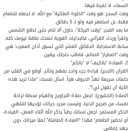
السماء، لا تفرط فيها:
وقت السحر: هو وقت “الخلوة الملكية” مع الله. لا تجعله للطعام
فقط، بل استغفر فيه ولو لـ 5 دقائق.
ما بعد الفجر: “وقت البركة”، حاول ألا تنام حتى تطلع الشمس
وتقرأ وردك القرآني، فالبدايات القوية تمنحك طاقة ليومك كله.
ساعة الاستجابة: الدقائق العشر التي تسبق أذان المغرب؛ هي
وقت “اضطرار” الصائم، فاطلب حاجتك بيقين.
2. العبادة “بالكيف” لا “بالكم”
القرآن (التدبر): قراءة جزء واحد بفهم وتأثر، أوقع في القلب من
ختمات سريعة تهذّ الحروف هزاً. اسأل نفسك: “ماذا تريد هذه
الآية أن تقول لي؟”.
الصلاة (الخشوع): اجعل صلاة التراويح والقيام محطة لراحة
نفسك من ضجيج الدنيا، وليست مجرد حركات تؤديها لتنتهي.
الذكر المستمر: اجعل لسانك رطباً بذكر الله أثناء العمل، القيادة،
أو تحضير الطعام؛ فهذا “العبادة الصامتة” تملأ ميزانك دون
جهد إضافي.