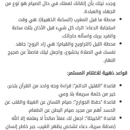
وجدد نيتك بأن إتقانك لعملك في حال الصيام هو نوع من
الجهاد والعبادة.
محطة ما قبل المغرب (الساعة الذهبية): هي وقت
استجابة الدعاء؛ اترك كل شيء قبل الأذان بثلث ساعة
وانفرد بربك واسأله حاجاتك.
محطة الليل (التراويح والقيام): هي زاد الروح؛ جاهد
نفسك في الصلاة بخشوع، واجعل ليلك فاصلاً عن ضجيج
النهار.
قواعد ذهبية للاغتنام المستمر:
قاعدة “القليل الدائم”: قراءة وجه واحد من القرآن بتدبر،
خير من ختمة سريعة بلا وعي.
قاعدة “حفظ الجوارح”: صيام اللسان عن الغيبة والقلب عن
الحسد أهم من مجرد صيام البطن عن الطعام.
قاعدة “الخبيئة”: اجعل لك عملاً صالحاً لا يعلمه إلا الله
(صدقة سرية، دعاء لشخص بظهر الغيب، جبر خاطر إنسان