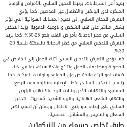
بعيداً عن السرطانات، يرتبط الدخين السلبي بالأمراض والوفاة
المبكرة لدى البالغين والأطفال غير المدخنين، كما يؤدي
التعرض للدخان السلبي إلى تهيج المسالك الهوائية التي تؤثر
بشكل مباشر على قلب الشخص والأوعية الدموية. يزيد التدخين
السلبي من خطر الإصابة بأمراض القلب بنحو 25-30%. كما يزيد
التعرض للتدخين السلبي من خطر الإصابة بالسكتة بنسبة 20-
30%.
كما يؤدي التعرض للتدخين السلبي أثناء الحمل إلى انخفاض في
الخصوبة ومضاعفات الحمل ونتائج ولادة سيئة، بما في ذلك
ضعف نمو الرئة وانخفاض وزن المولود والولادة المبكرة. كما
يتسبب التدخين السلبي بخطر الإصابة بمتلازمة موت الرضع
المفاجئ والتهابات الأذن ونزلات البرد والالتهاب الرئوي
والتهاب الشعب الهوائية والربو الشديد. كما يؤثر التدخين
السلبي على إبطاء نمو رئتي الأطفال ويمكن أن تسبب لهم
السعال والتنفيس والمشاكل التنفسية.
طرق تخلص جسمك من النيكوتين