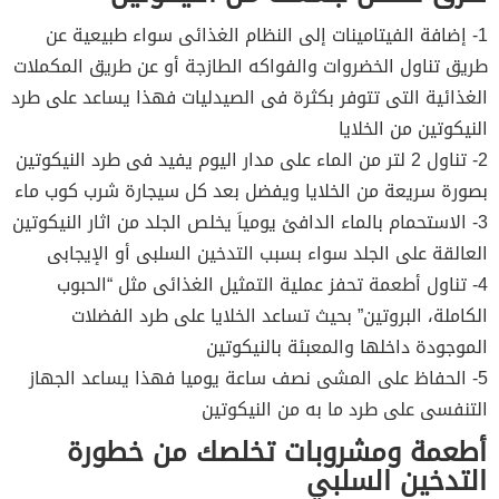
1- إضافة الفيتامينات إلى النظام الغذائى سواء طبيعية عن
طريق تناول الخضروات والفواكه الطازجة أو عن طريق المكملات
الغذائية التى تتوفر بكثرة فى الصيدليات فهذا يساعد على طرد
النيكوتين من الخلايا
2- تناول 2 لتر من الماء على مدار اليوم يفيد فى طرد النيكوتين
بصورة سريعة من الخلايا ويفضل بعد كل سيجارة شرب كوب ماء
3- الاستحمام بالماء الدافئ يومياَ يخلص الجلد من اثار النيكوتين
العالقة على الجلد سواء بسبب التدخين السلبى أو الإيجابى
4- تناول أطعمة تحفز عملية التمثيل الغذائى مثل “الحبوب
الكاملة، البروتين” بحيث تساعد الخلايا على طرد الفضلات
الموجودة داخلها والمعبئة بالنيكوتين
5- الحفاظ على المشى نصف ساعة يوميا فهذا يساعد الجهاز
التنفسى على طرد ما به من النيكوتين
أطعمة ومشروبات تخلصك من خطورة
التدخين السلبي