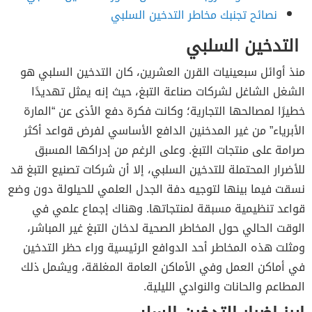
نصائح تجنبك مخاطر التدخين السلبي
التدخين السلبي
منذ أوائل سبعينيات القرن العشرين، كان التدخين السلبي هو
الشغل الشاغل لشركات صناعة التبغ، حيث إنه يمثل تهديدًا
خطيرًا لمصالحها التجارية؛ وكانت فكرة دفع الأذى عن “المارة
الأبرياء” من غير المدخنين الدافع الأساسي لفرض قواعد أكثر
صرامة على منتجات التبغ. وعلى الرغم من إدراكها المسبق
للأضرار المحتملة للتدخين السلبي، إلا أن شركات تصنيع التبغ قد
نسقت فيما بينها لتوجيه دفة الجدل العلمي للحيلولة دون وضع
قواعد تنظيمية مسبقة لمنتجاتها. وهناك إجماع علمي في
الوقت الحالي حول المخاطر الصحية لدخان التبغ غير المباشر،
ومثلت هذه المخاطر أحد الدوافع الرئيسية وراء حظر التدخين
في أماكن العمل وفي الأماكن العامة المغلقة، ويشمل ذلك
المطاعم والحانات والنوادي الليلية.