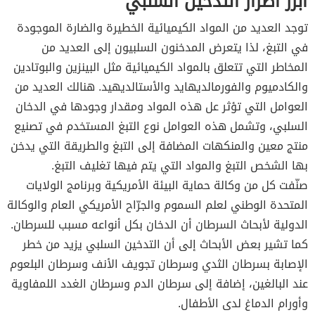
ابرز اضرار التدخين السلبي
توجد العديد من المواد الكيميائية الخطيرة والضارة الموجودة
في التبغ، لذا يتعرض المدخنون السلبيون إلى العديد من
المخاطر التي تتعلق بالمواد الكيميائية مثل البينزين والبوتادين
والكادميوم والفورمالديهايد والأستالديهيد. هنالك العديد من
العوامل التي تؤثر عل هذه المواد ومقدار وجودها في الدخان
السلبي، وتشمل هذه العوامل نوع التبغ المستخدم في تصنيع
منتج معين والمنكهات المضافة إلى التبغ والطريقة التي يدخن
بها الشخص التبغ والمواد التي يتم فيها تغليف التبغ.
صنّفت كل من وكالة حماية البيئة الأمريكية وبرنامج الولايات
المتحدة الوطني لعلم السموم والجرّاح الأمريكي العام والوكالة
الدولية لأبحاث السرطان أن الدخان بكل أنواعه مسبب للسرطان.
كما تشير بعض الأبحاث إلى أن التدخين السلبي يزيد من خطر
الإصابة بسرطان الثدي وسرطان تجويف الأنف وسرطان البلعوم
عند البالغين، إضافة إلى سرطان الدم وسرطان الغدد اللمفاوية
وأورام الدماغ لدى الأطفال.