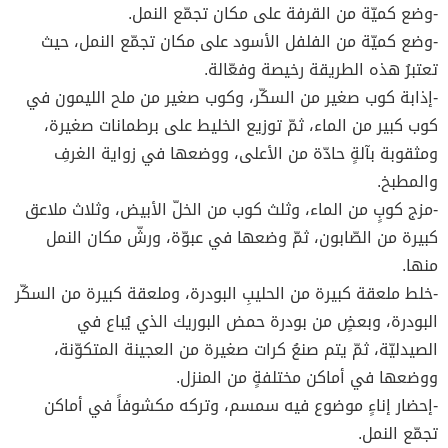
-وضع كميّة من القرفة على مكان تجمّع النمل.
-وضع كميّة من الفلفل الأسود على مكان تجمّع النمل، حيث
تعتبرُ هذه الطريقة رخيصة وفعّالة.
-إذابة كوب صغير من السكّر، وكوب صغير من ملح الليمون في
كوب كبير من الماء، ثمّ توزيع الخليط على برطمانات صغيرة،
ومثقوبة بآلةٍ حادّة من الأعلى، ووضعها في زواية الغرفِ
والمطبخ.
-مزج كوبٍ من الماء، وثلث كوب من الخلّ الأبيض، وثلاث ملاعق
كبيرة من الصّابون، ثمّ وضعها في عبوّة، ورشّ مكان النمل
منها.
-خلط ملعقة كبيرة من الحليبِ البودرة، وملعقة كبيرة من السكّر
البودرة، وبعضٍ من بودرة حمض البوريك الذي يُباع في
الصيدليّة، ثمّ يتم صنعُ كرات صغيرة من العجينة المتكوّنة،
ووضعها في أماكن مختلفةٍ من المنزل.
-إحضار إناءٍ موضوع فيه سمسم، وتركه مكشوفاً في أماكن
تجمّع النمل.