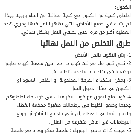
الكحول:
اخلطي كمية من الكحول مع كمية مماثلة من الماء ورجيه جيدًا،
ثم رشيه في جميع الأماكن، التي يظهر النمل فيها وكرري هذه
العملية أكثر من مرة، حتى يختفي النمل بشكل نهائي.
طرق التخلص من النمل نهائيا
1- رش الثقوب بالخل الأبيض
2- ثلثي كوب ماء مع ثلث كوب خل مع اتنين ملعقة كبيرة صابون
يوضعوا فى بخاخة ويستخدم كنظام رش
3- يمكن استخدام القرفة المطحونة او الفلفل الاسود او
الكمون فى مكان دخول النمل
4- كوب ملح ليمون مع كوب سكر مذاب فى كوب ماء اخلطوهم
جميعا وضعو الخليط فى برطمانات صغيرة محكمة الغطاء
واعملو شقا فى الغطاء بأي شئ حاد مع الشاكوش ووزع
البرطمانات فى اماكن متفرقة من المنزل.
5- عجينة كرات حامض البوريك : ملعقة سكر بودرة مع ملعقة