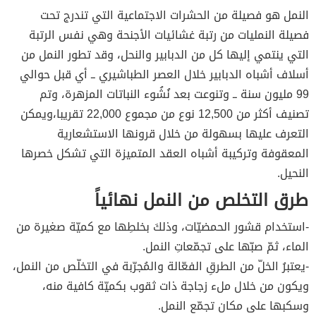
النمل هو فصيلة من الحشرات الاجتماعية التي تندرج تحت
فصيلة النمليات من رتبة غشائيات الأجنحة وهي نفس الرتبة
التي ينتمي إليها كل من الدبابير والنحل، وقد تطور النمل من
أسلاف أشباه الدبابير خلال العصر الطباشيري ــ أي قبل حوالي
99 مليون سنة ــ وتنوعت بعد نُشُوء النباتات المزهرة، وتم
تصنيف أكثر من 12,500 نوع من مجموع 22,000 تقريبا،ويمكن
التعرف عليها بسهولة من خلال قرونها الاستشعارية
المعقوفة وتركيبة أشباه العقد المتميزة التي تشكل خصرها
النحيل.
طرق التخلص من النمل نهائياً
-استخدام قشور الحمضيّات، وذلكَ بخلطِها مع كميّة صغيرة من
الماء، ثمّ صبّها على تجمّعاتِ النمل.
-يعتبرُ الخلّ من الطرقِ الفعّالة والمُجرّبة في التخلّص من النمل،
ويكون من خلال ملء زجاجة ذات ثقوب بكميّة كافية منه،
وسكبها على مكان تجمّع النمل.