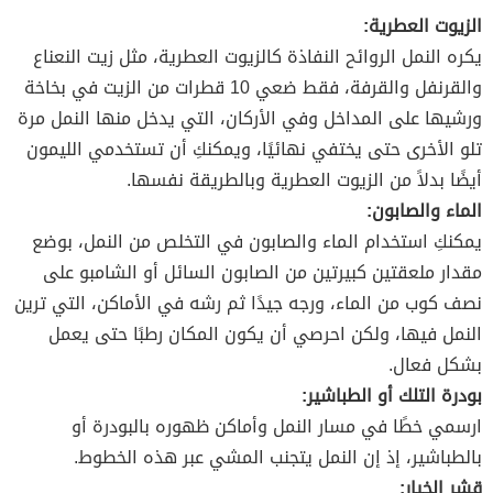
الزيوت العطرية:
يكره النمل الروائح النفاذة كالزيوت العطرية، مثل زيت النعناع
والقرنفل والقرفة، فقط ضعي 10 قطرات من الزيت في بخاخة
ورشيها على المداخل وفي الأركان، التي يدخل منها النمل مرة
تلو الأخرى حتى يختفي نهائيًا، ويمكنكِ أن تستخدمي الليمون
أيضًا بدلاً من الزيوت العطرية وبالطريقة نفسها.
الماء والصابون:
يمكنكِ استخدام الماء والصابون في التخلص من النمل، بوضع
مقدار ملعقتين كبيرتين من الصابون السائل أو الشامبو على
نصف كوب من الماء، ورجه جيدًا ثم رشه في الأماكن، التي ترين
النمل فيها، ولكن احرصي أن يكون المكان رطبًا حتى يعمل
بشكل فعال.
بودرة التلك أو الطباشير:
ارسمي خطًا في مسار النمل وأماكن ظهوره بالبودرة أو
بالطباشير، إذ إن النمل يتجنب المشي عبر هذه الخطوط.
قشر الخيار: