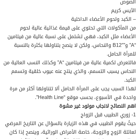
الصوص
الآيس كريم
– الكبد ولحوم الأعضاء الداخلية
من المأكولات التي تحتوي على قيمة غذائية عالية لحوم
الأعضاء مثل الكبد، فهي تشتمل على نسبة عالية من فيتامين
“A” و”B12″ والنحاس، ولكن لا ينصح بتناولها بكثرة بالنسبة
للمرأة الحامل.
فالتعرض لكمية عالية من فيتامين “A” وكذلك النسب العالية من
النحاس يسبب التسمم، والذي ينتج عنه عيوب خلقية وتسمم
الكبد.
لهذا السبب يجب على المرأة الحامل ألا تتناولها أكثر من مرة
واحدة في الأسبوع، بحسب موقع “Health Line”.
اهم النصائح لانجاب مولود غير مشوة
1- زوري الطبيب قبل الزواج
حيثُ يقوم الطبيب في هذه الزيارة بالسؤال عن التاريخ المرضي
لعائلة الزوج والزوجة، خاصة الأمراض الوراثية، وينصح إذا كان