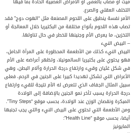
ميت أو مصاب بالعمى أو الأمراض العصبية الحادة بما فيها
التخلف العقلي والصرع.
الأمر نفسة ينطبق على اللحوم المصنعة مثل “الهوت دوج” فقد
تصاب هذه اللحوم بأنواع مختلفة من البكتيريا خلال المعالجة أو
التخزين، ما يعرض الأم وجنينها للخطر في حال تناولها.
– البيض النيء
البيض النيء كذلك من الأطعمة المحظورة على المرأة الحامل،
فهو يحتوي على بكتيريا السالمونيلا، وتظهر أعراضه على الأم
في شكل غثيان وقيء وارتفاع درجة الحرارة وآلام البطن، وهي
الأعراض التي تشكل تهديدا كبيرا على الجنين في الرحم، فعلى
سبيل المثال الجفاف الذي تتعرض له الأم نتيجة للقيء وارتفاع
درجة الحرارة يسبب تأخر نمو الجنين بالإضافة إلى الولادة
المبكرة ونقصان الوزن عند الولادة، بحسب موقع “Tiny Steps”.
ومن الأطعمة التي تحتوي على البيض النيء والتي يجب تجنبها
أيضا، بحسب موقع “Health Line”:
المايونيز