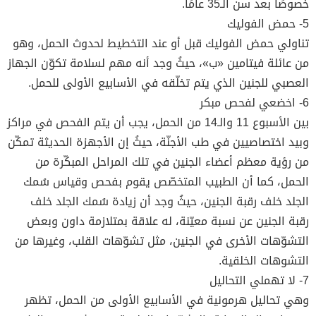
خصوصًا بعد سن الـ35 عامًا.
5- حمض الفوليك
تناولي حمض الفوليك قبل أو عند التخطيط لحدوث الحمل، وهو
من عائلة فيتامين «ب»، حيثُ وجد أنه مهم لسلامة تكوّن الجهاز
العصبي للجنين الذي يتم تخلّقه في الأسابيع الأولى للحمل.
6- اخضعي لفحص مبكر
بين الأسبوع 11 والـ14 من الحمل، يجب أن يتم الفحص في مراكز
وبيد اختصاصيين في طب الأجنّة، حيثُ إن الأجهزة الحديثة تمكّن
من رؤية معظم أعضاء الجنين في تلك المراحل المبكّرة من
الحمل، كما أن الطبيب المتخصّص يقوم بفحص وقياس سُمك
الجلد خلف رقبة الجنين، حيثُ وجد أن زيادة سُمك الجلد خلف
رقبة الجنين عن نسبة معيّنة، له علاقة بمتلازمة داون وبعض
التشوّهات الأخرى في الجنين، مثل تشوّهات القلب، وغيرها من
التشوهات الخلقية.
7- لا تهملي التحاليل
وهي تحاليل هرمونية في الأسابيع الأولى من الحمل، تظهر