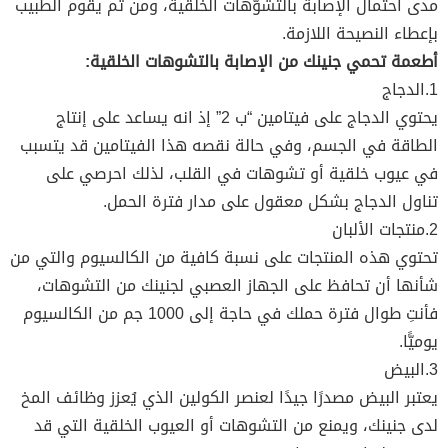
مدى احتمال الإصابة بالتشوّهات الخلقية، ومن ثم يقوم الطبيب
بإعطاء النصيحة اللازمة.
أطعمة تحمي جنينك من الإصابة بالتشوهات الخلقية:
1.الدجاج
يحتوي الدجاج على فيتامين “ب 2” إذ انه يساعد على إنتاج
الطاقة في الجسم، وفي حالة نقصه هذا الفيتامين قد يتسبب
في عيوب خلقية أو تشوهات في القلب، لذلك احرصي على
تناول الدجاج بشكل معقول على مدار فترة الحمل.
2.منتجات الألبان
تحتوي هذه المنتجات على نسبة كافية من الكالسيوم والتي من
شأنها أن تحافظ على الجهاز العصبي لجنينك من التشوهات،
فأنتِ طوال فترة حملك في حاجة إلى 1000 جم من الكالسيوم
يوميًّا.
3.البيض
يعتبر البيض مصدرًا جيدًا لعنصر الكولين الذي يُعزز وظائف المخ
لدى جنينك، ويمنع من التشوهات أو العيوب الخلقية التي قد