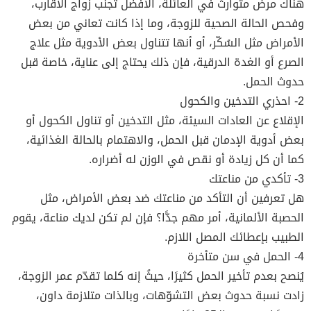
هناك مرض متوارث في العائلة، الأفضل تجنّب زواج الأقارب،
وفحص الحالة الصحية للزوجة، وما إذا كانت تعاني من بعض
الأمراض مثل السُكّر، أو أنها تتناول بعض الأدوية مثل علاج
الصرع أو الغدة الدرقية، فإن ذلك يحتاج إلى عناية، خاصة قبل
حدوث الحمل.
2- احذري التدخين والكحول
الإقلاع عن العادات السيئة، مثل التدخين أو تناول الكحول أو
بعض أدوية الإدمان قبل الحمل، والاهتمام بالحالة الغذائية،
كما أن كل زيادة أو نقص في الوزن له أضراره.
3- تأكدي من مناعتك
هل تعرفين أن التأكد من مناعتك ضد بعض الأمراض، مثل
الحصبة الألمانية، أمر مهم جدًّا؟ فإن لم تكن لديك مناعة، يقوم
الطبيب بإعطائك المصل اللازم.
4- الحمل في سن متأخرة
يُنصح بعدم تأخير الحمل كثيرًا، حيثُ إنه كلما تقدّم عمر الزوجة،
زادت نسبة حدوث بعض التشوّهات، وبالذات متلازمة داون،