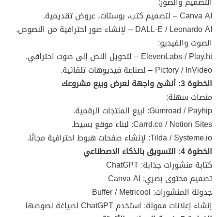
التصميم والصور:
Canva AI – لتصميم كتب، بوستات، عروض تقديمية.
DALL·E / Leonardo AI – لإنشاء صور احترافية من النصوص.
الصوت والفيديو:
ElevenLabs / Play.ht – لتحويل النص إلى صوت احترافي.
Pictory / InVideo – لصناعة فيديوهات تلقائية.
الخطوة 3: أنشئ واجهة لعرض وبيع مشروعك
منصات سهلة:
Gumroad / Payhip: لبيع المنتجات الرقمية.
Carrd.co / Notion Sites: لبناء موقع بسيط.
Tilda / Systeme.io: لإنشاء صفحات هبوط احترافية مجانًا.
الخطوة 4: التسويق بالذكاء الاصطناعي
كتابة منشورات جذابة: ChatGPT
تصميم محتوى بصري: Canva AI
جدولة المنشورات: Buffer / Metricool
إنشاء إعلانات ممولة: استخدم ChatGPT لصياغة نصوصها