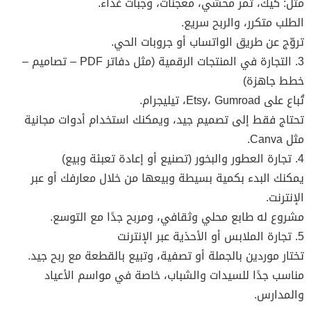
مثل: كيك، تمر محشي، معجنات، وجبات غداء.
الطلب متكرر، والربح سريع.
تروّج عن طريق الواتساب أو جروبات الحي.
3. التجارة في المنتجات الرقمية (مثل دفاتر PDF – تصاميم –
خطط جاهزة)
تُباع على Etsy، Gumroad، تيليجرام.
تحتاج فقط إلى تصميم جيد، ويمكنك استخدام أدوات مجانية
مثل Canva.
4. تجارة العطور والبخور (تصنيع أو إعادة تعبئة وبيع)
يمكنك البدء بكمية بسيطة وبيعها من خلال معارفك أو عبر
الإنترنت.
مشروع له طابع محلي وثقافي، ومربح جدًا مع التوسع.
5. تجارة الملابس أو الأحذية عبر الإنترنت
تختار موردين بالجملة أو تصفية، وتبيع بالقطعة مع ربح جيد.
مناسب جدًا للسيدات والشباب، خاصة في مواسم الأعياد
والمدارس.