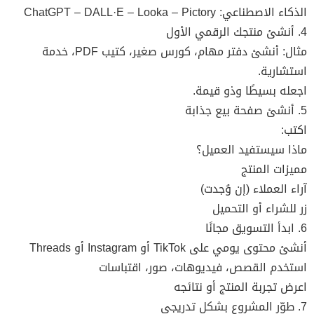
الذكاء الاصطناعي: ChatGPT – DALL·E – Looka – Pictory
4. أنشئ منتجك الرقمي الأول
مثال: أنشئ دفتر مهام، كورس صغير، كتيب PDF، خدمة
استشارية.
اجعله بسيطًا وذو قيمة.
5. أنشئ صفحة بيع جذابة
اكتب:
ماذا سيستفيد العميل؟
مميزات المنتج
آراء العملاء (إن وُجدت)
زر للشراء أو التحميل
6. ابدأ التسويق مجانًا
أنشئ محتوى يومي على TikTok أو Instagram أو Threads
استخدم القصص، فيديوهات، صور، اقتباسات
اعرض تجربة المنتج أو نتائجه
7. طوّر المشروع بشكل تدريجي