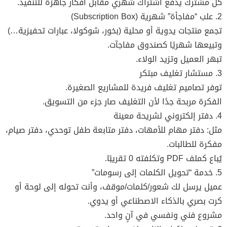
كل مشترك يدفع اشتراك شهري مقابل أفكار جاهزة للتنفيذ.
2. علب “مفاجأة” شهرية (Subscription Box)
تجمع منتجات يدوية أو محلية (بخور، شوكولا، عبارات تحفيزية…)
وتبيعها شهريًا كصندوق مفاجآت.
تبهر العميل وتزيد الولاء.
3. مستشار تغليف مبتكر
توفر تصاميم تغليف فريدة للمشاريع الصغيرة.
الفكرة مربحة جدًا لأن التغليف صار جزء من التسويق.
4. دفتر إلكتروني لشريحة معينة
مثل: دفتر مهام للأمهات، دفتر متابعة طفل توحدي، دفتر صيام،
مفكرة للطالبات.
يُباع كملف PDF وتكلفته 0 تقريبًا.
5. خدمة “تحويل الكلمات إلى رسومات”
عميل يرسل لك شعور/كلمات/موقف، وأنت تحوله إلى لوحة أو
كرت بصري بالذكاء الاصطناعي أو يدوي.
مشروع فني ونفسي في آنٍ واحد.