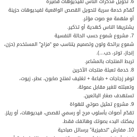
6. تحويل مذكرات الناس لفيديوهات قصيرة
تُقدّم خدمة سرية لتحويل القصص الواقعية لفيديوهات حزينة
أو ملهمة مع صوت مؤثر.
يشتريها الناس كهدية أو تذكير.
7. مشروع شموع حسب الحالة النفسية
شموع برائحة ولون وتصميم يتناسب مع “مزاج” المستخدم (حزن،
إنجاز، توتر، حب…).
تربط المنتجات بالمشاعر.
8. خدمة تعبئة منتجات الآخرين
توفر زجاجات + طباعة + تغليف لمنتج صابون، عطر، زيوت،
وتعبئته للغير مقابل عمولة.
تستهدف صغار البائعين.
9. مشروع تمثيل صوتي للهواة
تقدّم أصوات بأسلوب مرح أو رسمي لقصص، فيديوهات، أو ريلز.
يمكنك البدء بصوتك وهاتفك فقط.
10. مفارش “تحفيزية” برسائل صباحية