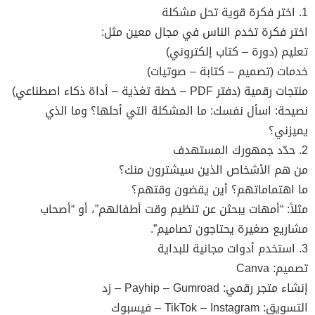
1. اختر فكرة قوية تحل مشكلة
اختر فكرة تخدم الناس في مجال معين مثل:
تعليم (دورة – كتاب إلكتروني)
خدمات (تصميم – كتابة – صوتيات)
منتجات رقمية (دفتر PDF – خطة تغذية – أداة ذكاء اصطناعي)
نصيحة: اسأل نفسك: ما المشكلة التي أحلها؟ وما الذي
يميزني؟
2. حدّد جمهورك المستهدف
من هم الأشخاص الذين سيشترون منك؟
ما اهتماماتهم؟ أين يقضون وقتهم؟
مثلاً: “أمهات يبحثن عن تنظيم وقت أطفالهم”، أو “أصحاب
مشاريع صغيرة يحتاجون تصاميم”.
3. استخدم أدوات مجانية للبداية
تصميم: Canva
إنشاء متجر رقمي: Payhip – Gumroad – زد
التسويق: TikTok – Instagram – فيسبوك