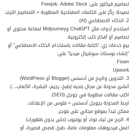
تصاميم فيكتور على: Freepik، Adobe Stock
نصيحة: ركّز على الكلمات المفتاحية المطلوبة + التصاميم الترند.
2. الذكاء الاصطناعي (AI)
استخدم أدوات مثل ChatGPT وMidjourney لصناعة محتوى أو
تصاميم أو أفكار كتب إلكترونية.
بيع خدمات زي: “كتابة مقالات باستخدام الذكاء الاصطناعي” أو
“إنشاء بوستات سوشيال ميديا” على:
Fiverr
Upwork
3. التدوين والربح من أدسنس (Blogger أو WordPress)
أنشئ مدونة عن مجال بتحبه (طبخ، رجيم، البشرة، الألعاب…).
اكتب مقالات مطلوبة في جوجل (SEO).
اربط المدونة بجوجل أدسنس = فلوس من الإعلانات.
ممكن تبدأ بموقع مجاني على بلوجر.
4. الربح من تيك توك أو يوتيوب (حتى بدون ظهورك)
اعمل فيديوهات معلومات عامة، طبخ، قصص قصيرة، أو