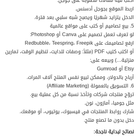
اكتب فيه مقالات مطلوبة على جوجل.
اربط الموقع بجوجل أدسنس.
الدخل يتزايد شهريًا ويصبح شبه سلبي بعد فترة.
5. بيع تصاميم أو كتب على مواقع عالمية
لو تعرف تعمل تصميم على Canva أو Photoshop:
ارفع تصاميمك على Redbubble، Teespring، Freepik
أو اكتب كتيب PDF (مثلاً: وصفات للدايت، تنظيم الوقت، تمارين
منزلية…) وبيعه على:
Etsy أو Gumroad
أرباح بالدولار، وممكن تبيع نفس المنتج آلاف المرات.
6. التسويق بالعمولة (Affiliate Marketing)
تروّج منتجات شركات وتأخذ نسبة من كل عملية بيع.
مثل جوميا، أمازون، نون.
شارك روابط المنتجات في فيسبوك، يوتيوب، أو موقعك.
دخل بدون ما تصنع منتج.
نصائح لبداية ناجحة: