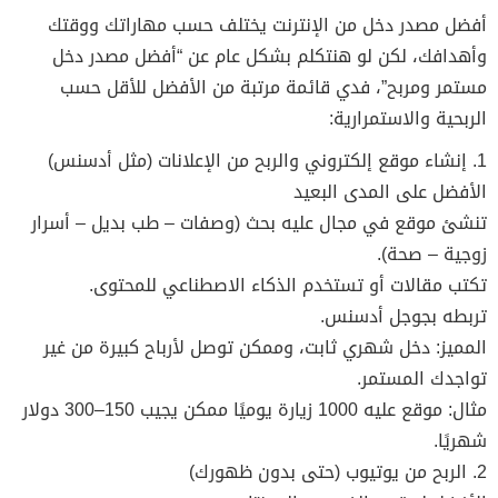
أفضل مصدر دخل من الإنترنت يختلف حسب مهاراتك ووقتك
وأهدافك، لكن لو هنتكلم بشكل عام عن “أفضل مصدر دخل
مستمر ومربح”، فدي قائمة مرتبة من الأفضل للأقل حسب
الربحية والاستمرارية:
1. إنشاء موقع إلكتروني والربح من الإعلانات (مثل أدسنس)
الأفضل على المدى البعيد
تنشئ موقع في مجال عليه بحث (وصفات – طب بديل – أسرار
زوجية – صحة).
تكتب مقالات أو تستخدم الذكاء الاصطناعي للمحتوى.
تربطه بجوجل أدسنس.
المميز: دخل شهري ثابت، وممكن توصل لأرباح كبيرة من غير
تواجدك المستمر.
مثال: موقع عليه 1000 زيارة يوميًا ممكن يجيب 150–300 دولار
شهريًا.
2. الربح من يوتيوب (حتى بدون ظهورك)