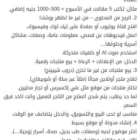
Fiverr
مثال: تكتب 5 مقالات في الأسبوع = 500–1000 جنيه إضافي.
2. الربح من المحتوى – من غير ما تظهر بوشك!
افتح قناة يوتيوب أو صفحة على تيك توك وفيسبوك.
اعمل فيديوهات عن قصص، معلومات عامة، وصفات، مشاكل
أسرية وحلولها…
استخدم صوت AI أو خلفيات متحركة.
الدخل: من الإعلانات + الرعاة + بيع منتجات رقمية.
3. بيع منتجات من غير ما تخزن (دروب شيبينج)
تفتح متجر أونلاين مجانًا (مثلاً عبر سلة أو شوبيفاي).
تختار منتجات من موقع مثل علي إكسبرس أو تجار محليين.
لما حد يطلب، يتم شحن المنتج من التاجر للعميل وانت تاخد فرق
السعر.
مناسب لو تحب البيع والتسويق، والدخل يتضاعف مع الوقت.
4. إنشاء مدونة أو موقع بسيط
اختر موضوع تحبه (وصفات، طب بديل، صحة، أسرار زوجية…).