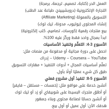
العمل الحر (كتابة، تصميم، ترجمة، برمجة)
التجارة الإلكترونية (دروبشيبينج، طباعة عند الطلب)
التسويق بالعمولة (Affiliate Marketing)
إنشاء المحتوى (يوتيوب، مدونة، تيك توك)
بيع منتجات رقمية (كورسات، تصاميم، كتب إلكترونية)
ابدأ بمجال واحد فقط وركّز عليه 100%.
الأسبوع 3-4: التعلّم وتنفيذ الأساسيات
احصل على دورة مجانية أو مدفوعة من منصات مثل:
Udemy – Coursera – YouTube – إدراك
تعلّم أساسيات المجال + أدوات التنفيذ + مهارات التسويق
طبق كل شيء عمليًا أولًا بأول.
الأسبوع 5-8: تنفيذ أول مشروع فعلي
أنشئ خدمة على مواقع مثل: [خمسات – مستقل – فايفر]
أو أطلق متجرك البسيط على شوبيفاي أو زد أو تيك توك
أو أنشئ حسابًا لصناعة محتوى وبناء جمهور
هدفك الآن: أول عميل أو أول بيع.