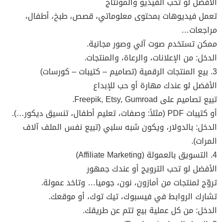
الأفضل لو تحب الفيديو والمونتاج
تعمل فيديوهات بمحتوى معلوماتي، قصص، طبخ، أطفال،
مراجعات…
ممكن تستخدم صوت آلي وصور مجانية.
الدخل: من الإعلانات، والرعاة، والمنتجات.
3. بيع المنتجات الرقمية (تصاميم – كتيبات – كورسات)
الأفضل لو عندك مهارة أو حب للإبداع
تبيع تصاميم على Freepik, Etsy, Gumroad.
أو كتيبات PDF (مثلاً: وصفات، تعليم أطفال، تنسيق ديكور…).
الدخل: بالدولار، ويكون شبه سلبي (تبيع نفس الملف آلاف
المرات).
4. التسويق بالعمولة (Affiliate Marketing)
الأفضل لو تحب الترويج أو عندك جمهور
تروّج لمنتجات من أمازون، نون، جوميا… وتاخد عمولة.
تشارك الروابط في فيسبوك، تيك توك، أو موقعك.
الدخل: من كل عملية بيع تتم عن طريقك.