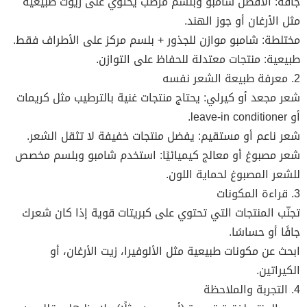
جافة: الأفضل شامبو وبلسم مرطب يحتوي على زيوت طبيعية
مثل الأرغان أو جوز الهند.
مختلطة: شامبو موازن للجذور + بلسم مركز على الأطراف فقط.
طبيعية: منتجات معتدلة للحفاظ على التوازن.
2. معرفة طبيعة الشعر نفسه
شعر مجعد أو كيرلي: يحتاج منتجات غنية بالترطيب مثل كريمات
أو leave-in conditioner.
شعر ناعم أو مستقيم: يفضل منتجات خفيفة لا تثقل الشعر.
شعر مصبوغ أو معالج كيميائيًا: استخدم شامبو وبلسم مخصص
للشعر المصبوغ لحماية اللون.
3. قراءة المكونات
تجنّب المنتجات التي تحتوي على كبريتات قوية إذا كان شعرك
جافًا أو حساسًا.
ابحث عن مكونات طبيعية مثل الألوفيرا، زيت الأرغان، أو
الكيراتين.
4. التجربة والملاحظة