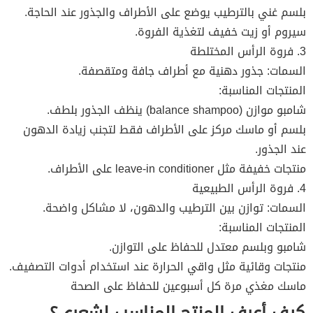
بلسم غني بالترطيب يوضع على الأطراف والجذور عند الحاجة.
سيروم أو زيت خفيف لتغذية الفروة.
3. فروة الرأس المختلطة
السمات: جذور دهنية مع أطراف جافة ومتقصفة.
المنتجات المناسبة:
شامبو موازن (balance shampoo) ينظف الجذور بلطف.
بلسم أو ماسك مركز على الأطراف فقط لتجنب زيادة الدهون
عند الجذور.
منتجات خفيفة مثل leave-in conditioner على الأطراف.
4. فروة الرأس الطبيعية
السمات: توازن بين الترطيب والدهون، لا مشاكل واضحة.
المنتجات المناسبة:
شامبو وبلسم معتدل للحفاظ على التوازن.
منتجات وقائية مثل واقي الحرارة عند استخدام أدوات التصفيف.
ماسك مغذي مرة كل أسبوعين للحفاظ على الصحة
كيف أعرف المنتج المناسب لشعري؟