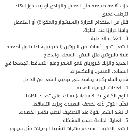
جرّب أقنعة طبيعية مثل العسل والزبادي أو زيت جوز الهند
لترطيب عميق.
قلل من استخدام الحرارة (السيشوار والمكواة) أو استعمل
واقيًا حراريًا عند الحاجة.
3. التغذية الداخلية
الشعر يتكون أساسًا من البروتين (الكيراتين)، لذا تناول أطعمة
غنية بالبروتين مثل البيض، السمك، والدجاج.
الحديد والزنك ضروريان لنمو الشعر ومنع التساقط، تجدهما في
السبانخ، العدس، والمكسرات.
شرب الماء بكثرة يحافظ على ترطيب الشعر من الداخل.
4. العادات اليومية الصحية
النوم الكافي (7–8 ساعات) يساعد على تجديد الخلايا.
تجنّب التوتر لأنه يضعف البصيلات ويزيد التساقط.
لا تشد الشعر بقوة عند التصفيف لتجنب تكسر الخصلات.
5. العناية الخاصة حسب المشكلة
للشعر الخفيف: استخدم منتجات تنشيط البصيلات مثل سيروم