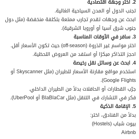
2. اختر وجهة اقتصادية
تجنب الدول أو المدن السياحية الغالية.
ابحث عن وجهات تقدم تجارب ممتعة بتكلفة منخفضة (مثل دول
جنوب شرق آسيا أو أوروبا الشرقية).
3. سافر في الأوقات المناسبة
اختر مواسم غير الذروة (off-season) حيث تكون الأسعار أقل.
احجز التذاكر مبكرًا أو استفد من العروض اللحظية.
4. ابحث عن وسائل نقل رخيصة
استخدم مواقع مقارنة الأسعار للطيران (مثل Skyscanner أو
Google Flights).
جرّب القطارات أو الحافلات بدلاً من الطيران الداخلي.
فكر في التشارك في التنقل (مثل BlaBlaCar أو UberPool).
5. الإقامة الذكية
بدلاً من الفنادق، اختر:
بيوت شباب (Hostels)
Airbnb