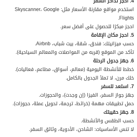
4. احجز تذاكر السفر
استخدم مواقع مقارنة الأسعار مثل: Skyscanner، Google
Flights.
احجز مبكرًا للحصول على أفضل سعر.
5. احجز مكان الإقامة
حسب ميزانيتك: فندق، شقة، بيت شباب، Airbnb.
تأكد من الموقع (قربه من المواصلات والمعالم السياحية).
6. جهز جدول الرحلة
خطط للأنشطة اليومية (معالم، أسواق، مطاعم، فعاليات).
خلك مرن، لا تملأ الجدول بالكامل.
7. استعد للسفر
جهز جواز السفر، الفيزا (إن وجدت)، والحجوزات.
حمل تطبيقات مهمة (خرائط، ترجمة، تحويل عملة، حجوزات).
8. جهز حقيبتك
حسب الطقس والأنشطة.
لا تنسَ الأساسيات: الشاحن، الأدوية، وثائق السفر.