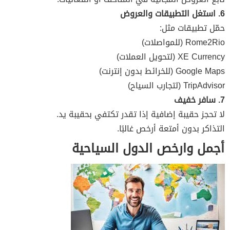
6. استغل التطبيقات والعروض
حمّل تطبيقات مثل:
Rome2Rio (للمواصلات)
XE Currency (لتحويل العملات)
Google Maps (للخرائط بدون إنترنت)
TripAdvisor (لتجارب السياح)
7. سافر خفيف
لا تحجز حقيبة إضافية إذا تقدر تكتفي بحقيبة يد.
التذاكر بدون أمتعة أرخص غالبًا.
أجمل وارخص الدول السياحية