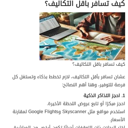
كيف تسافر باقل التكاليف؟
كيف تسافر باقل التكاليف؟
عشان تسافر بأقل التكاليف، لازم تخطط بذكاء وتستغل كل
فرصة للتوفير، وهنا أهم النصائح:
1. احجز التذاكر الذكية
احجز مبكرًا أو تابع عروض اللحظة الأخيرة.
استخدم مواقع مثل Skyscanner وGoogle Flights لمقارنة
الأسعار.
اختر الرحلات ذات التوقفات أحيانًا تكون أرخص من المباشرة.