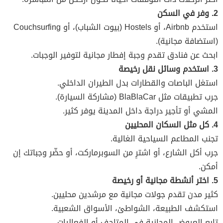
2. وفر في السكن
استخدم Airbnb، أو Hostels (بيوت الشباب)، أو Couchsurfing
(استضافة مجانية).
ابحث عن فنادق تقدم وجبة إفطار مجانية لتوفير الوجبات.
3. استخدم وسائل نقل رخيصة
استغل الباصات والقطارات بدل الطيران الداخلي.
جرب تطبيقات مثل BlaBlaCar (مشاركة السيارة).
المشي أو تأجير دراجة داخل المدينة يوفر كثير.
4. كل مثل السكان المحليين
تجنب المطاعم السياحية الغالية.
جرب أكل الشارع، أو اشترِ من السوبرماركت، أو حضّر وجباتك إن
أمكن.
5. اختر أنشطة مجانية أو رخيصة
كثير مدن تقدم جولات مجانية مع مرشدين محليين.
استكشف الطبيعة، الشواطئ، الأسواق الشعبية.
تابع العروض المجانية في المتاحف أو الفعاليات.