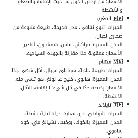
الأسعار: من أرخص الدول من حيث الإقامة والطعام
والأنشطة.
🇲🇦 المغرب
الميزات: تنوع ثقافي، مدن قديمة، طبيعة متنوعة من
صحارى لجبال.
المدن المميزة: مراكش، فاس، شفشاون، أغادير.
الأسعار: معقولة جدًا مقارنة بالجودة السياحية.
🇻🇳 فيتنام
الميزات: طبيعة خلابة، شواطئ وجبال، أكل شهي جدًا.
المدن المميزة: هانوي، خليج ها لونغ، هو تشي منه.
الأسعار: رخيصة جدًا في كل شيء: الإقامة، الأكل،
الأنشطة.
🇹🇭 تايلاند
الميزات: شواطئ، جزر، معابد، حياة ليلية نشطة.
المدن المميزة: بانكوك، بوكيت، تشيانغ ماي، كوه
ساموي.