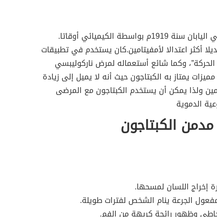
صنعت مادة الفينيثايلين لأول مرة في اليابان سنة 1919م بواسطة الكيميائي أوقاتا.
اما، باعتباره بديلا أكثر اعتدالا لأمفيتامين.كان يستخدم في تطبيقات
 الحركة”، وكما شائع أستعماله لمرض ناركوليبسي
 مميزات يمتاز به الكبتاجون حيث أنه لا يميل إلى زيادة
ن ولذا يمكن أن يستخدم الكبتاجون مع المرضى
عية الدموية
مدمن الكبتاجون
 إخراج اللسان لمسحها.
مفعول الجرعة ينام الشخص لفترات طويلة.
خاطي وظهور رائحة كريهة من الفم.