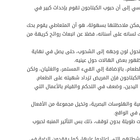
يسي إلى أن حبوب الكبتاجون تقوم بإحداث كبير في
 يمكن ملاحظتها بسهولة، هو أن المتعاطي يقوم بحك
 لسانه على أسنانه، فضلا عن انبعاث روائح كريهة من
يتحول لون وجهه إلى الشحوب، حتى يصل في نهاية
وظهور بعض الهالات حول عينيه.
عام، بالإضافة إلي القيء المستمر، والغثيان، ولكن
الكبتاجون فإن المريض تزداد شهيته على الطعام.
ليدين، وضعف في التحكم والقيام بالأعمال التي
ية والهلوسات البصرية، وتخيل مجموعة من الأفعال
في الواقع.
ات طويلة بدون توقف، ذلك بس التأثير المنبه لحبوب
نشطتهم التي اعتادوا عليها، كما يفقدون الرغبة في