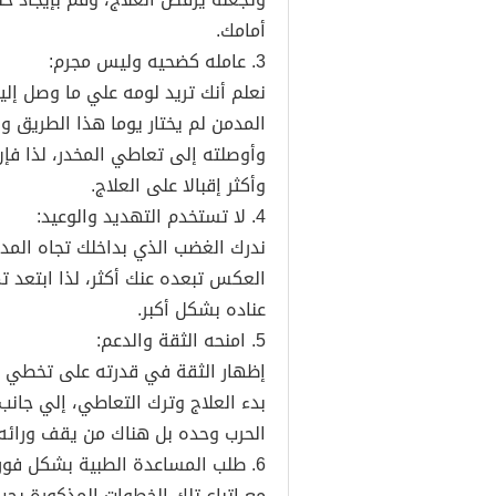
أمامك.
3. عامله كضحيه وليس مجرم:
نعلم أنك تريد لومه علي ما وصل إل
المدمن لم يختار يوما هذا الطريق 
وأوصلته إلى تعاطي المخدر، لذا فإ
وأكثر إقبالا على العلاج.
4. لا تستخدم التهديد والوعيد:
ندرك الغضب الذي بداخلك تجاه المد
العكس تبعده عنك أكثر، لذا ابتعد ت
عناده بشكل أكبر.
5. امنحه الثقة والدعم:
إظهار الثقة في قدرته على تخطي تلك
بدء العلاج وترك التعاطي، إلي جانب
الحرب وحده بل هناك من يقف ورائه
6. طلب المساعدة الطبية بشكل فوري:
مع اتباع تلك الخطوات المذكورة يج