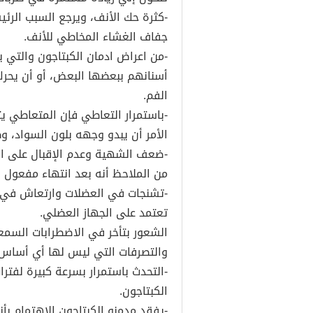
-كثرة حك الأنف، ويرجع السبب الرئ
جفاف الغشاء المخاطي للأنف.
-من اعراض ادمان الكبتاجون والتي
أسنانهم ببعضها البعض، أو أن يحرك
الفم.
-باستمرار التعاطي فإن المتعاطي 
الأمر أن يبدو وجهه بلون السواد، 
-ضعف الشهية وعدم الإقبال على الط
من الملاحظ أنه بعد انتهاء مفعول 
-تشنجات في العضلات وارتعاش في ا
تعتمد على الجهاز العضلي.
الشعور بتأخر في الاضطرابات السمع
والتصرفات التي ليس لها أي أساس 
-التحدث باستمرار بسرعة كبيرة لفتر
الكبتاجون.
-يفقد مدمنو الكبتاجون الاهتمام بأ