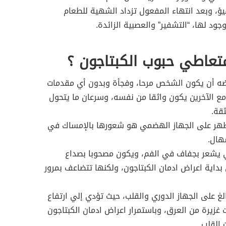
، وبعد انتهاء المفعول تزداد الشهية للطعام
د لها، “التشفير” والعصبية الزائدة.
متعاطي حبوب الكبتاجون ؟
اضه أن يكون الشخص مرحا، وفجأة وبدون أي مقدمات
ه مع الآخرين يكون واثقا من نفسه، وسرعان ما يتحول
قة.
تظهر على الجهاز الهضمي هو شعورها بالإمساك في
هال.
طي يشعر بجفاف في الفم، ويكون مصحوبا بصداع
داية اعراض ادمان الكبتاجون، ولكنها تتضاعف بمرور
الغ على الجهاز الدوري والقلب، حيث تؤدي إلي ارتفاع
زيرة من العرق، وباستمرار اعراض ادمان الكبتاجون
القلب.