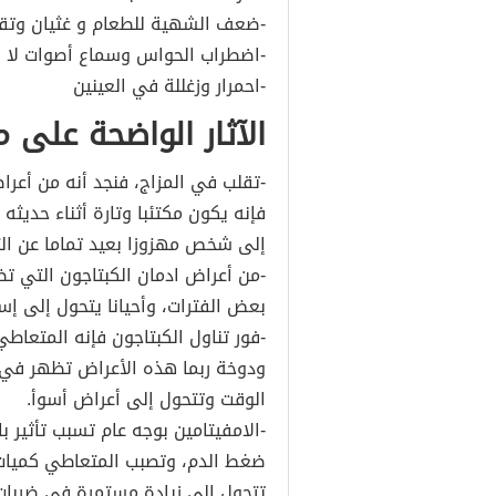
-ضعف الشهية للطعام و غثيان وتقيؤ
-اضطراب الحواس وسماع أصوات لا وجو
-احمرار وزغللة في العينين
الآثار الواضحة على 
-تقلب في المزاج، فنجد أنه من أعر
فإنه يكون مكتئبا وتارة أثناء حديث
إلى شخص مهزوزا بعيد تماما عن الث
-من أعراض ادمان الكبتاجون التي 
بعض الفترات، وأحيانا يتحول إلى إس
-فور تناول الكبتاجون فإنه المتعا
ودوخة ربما هذه الأعراض تظهر في ب
الوقت وتتحول إلى أعراض أسوأ.
-الامفيتامين بوجه عام تسبب تأثير ب
ضغط الدم، وتصبب المتعاطي كميات غ
تتحول إلي زيادة مستمرة في ضربات 