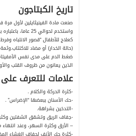
تاريخ الكبتاجون
واستخدم لحوالي 25 ع
كعلاج للأطفال “قصور الانتباه وفرط
(حالة الخدار) أو مضاد للاكتئاب.وثمة
ضغط الدم على مدى نفس الأمفيتامي
الذين يعانون من ظروف القلب والأو
علامات للتعرف على 
-كثرة الحركة والكلام .
-حك الأسنان ببعضها “الإضراس” .
-التدخين بشراهة.
-جفاف الريق وتشقق الشفتين وكثرة
– الأرق وكثرة السهر، وعند انتهاء 
-كثرة حك الأنف لجفاف الغشاء الم