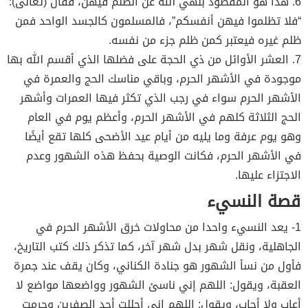
6. هذا هو المقصود بنهي الله عن الظلم فيهن، فقال (تعالى):
“فلا تظلموا فيهن أنفسكم”، فالمسلمون كالجسد الواحد فمن
ظلم غيره فيعتبر كمن ظلم جزء من نفسه.
7. العشر الأوائل من ذي الحجة على فضلها الذي أقسم الله بها
موجودة في الأشهر الحرم، وباقي مناسك الحج والعمرة في
الأشهر الحرم سواء في رجب الذي تكثر فيها العمرات وأشهر
الحج الثلاثة كلهم في الأشهر الحرم، وأعظم يوم في العام
وهو يوم عرفة وما يليه من أيام عيد الأضحى كلها تقع أيضًا
في الأشهر الحرم، فكانت الوصية بحفظ هذه الشهور وعدم
الاجتزاء عليها.
قصة النسيء
1- يعد النسيء واحدا من محاولات خرق الأشهر الحرم في
الجاهلية، ونقل شهر بدل شهر آخر، كما تذكر ذلك كتب التاريخ،
فأول من نسأ الشهور هو جنادة الكناني، وكان يقف عند جمرة
العقبة، ويقول: اللهم إني ناسئ الشهور وواضعها مواضع لا
أعاب ولا أحاب، ويقول: اللهم إني أحللت أحد الصفرين وحرمت