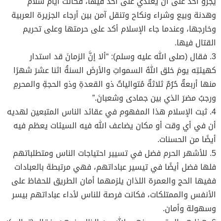
يجرؤ أحد على أن يعتدي على أحد فيها، فكانت أيام سلام
وهدنة وبيع وشراء ونكاح وتنقل آمن بين أرجاء الجزيرة العربية
وخارجها، وعندما جاء الإسلام أكد على حرمتها وعلى تحريم
القتال فيها.
3. فقال (صلى الله عليه وسلم): “ألا إنَّ الزمانَ قد استدار
كهيئتِه يومَ خلق اللهُ السمواتِ والأرضَ السنةُ اثنا عشرَ شهرًا
منها أربعةٌ حُرُمٌ ثلاثةٌ مُتوالياتٌ ذو القعدةِ وذو الحجةِ والمحرمِ
ورجبُ مضرَ الذي بين جمادى وشعبانَ.”
4. ثبت الإسلام هذا المفهوم في عقائد الناس المتبعين لهديه
أن في أي وقت أو مكان يضاعف الله فيه السيئات يعظم فيه
أيضًا من الحسنات.
5. للأشهر الحرم فضل في تسيير احتياجات الناس ومتطلباتهم
فلها فضل أيضًا في تيسير عباداتهم، فهي مرتبطة بالعبادات
ففيها الحج والعمرة اللذان يلزمهما أمان الطريق للحفاظ على
الأنفس والممتلكات، فكانت فرصة للناس لأداء عباداتهم بيسر
وسهولة وأمان.