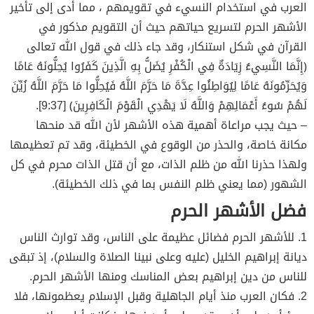
العرب في استخدام النسيء في تقويمهم ، مما أدى إلى تأخير
الأشهر الحرم لتسريع حياتهم حيث أن التقويم مذكور في
القرآن في شكل استنكار، وقد جاء ذلك في قول الله تعالى
﴿إِنَّمَا النَّسِيءُ زِيَادَةٌ فِي الْكُفْرِ يُضَلُّ بِهِ الَّذِينَ كَفَرُوا يُحِلُّونَهُ عَامًا
وَيُحَرِّمُونَهُ عَامًا لِيُوَاطِئُوا عِدَّةَ مَا حَرَّمَ اللَّهُ فَيُحِلُّوا مَا حَرَّمَ اللَّهُ زُيِّنَ
لَهُمْ سُوءُ أَعْمَالِهِمْ وَاللَّهُ لَا يَهْدِي الْقَوْمَ الْكَافِرِينَ﴾ [9:37].
– حيث يجب مراعاة أهمية هذه الأشهر لأن الله قد منحها
مكانة خاصة، والحذر من الوقوع في الخطيئة، وقد تم تعظيمها
ولهذا حذرنا الله من ظلم الذات، مع أن قتل الذات محرم في كل
الشهور (مما يعني ظلم النفس بما في ذلك الخطيئة).
فضل الأشهر الحرم
1. للأشهر الحرم فضائل عظيمة على الناس، وقد توارث الناس
ديانة إبراهيم الخليل (عليه وعلى نبينا الصلاة والسلام)، إذ تبقى
للناس من دين إبراهيم بعض المناسك ومنها الأشهر الحرم.
2. فكان العرب منذ أيام الجاهلية وقبل الإسلام يعظمونها، فلا