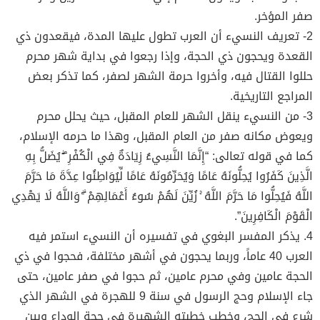
صفر المؤخر.
2- تعريف النسيء أن العرب تطول عليها المدة، فيقعدون ذي
القعدة ويحجون ذي الحجة، وإذا رجعوا في بداية شهر محرم
حللوا القتال فيه، وأخروا حرمة الشهر لصفر، كما تذكر بعض
المراجع التاريخية.
3- من النسيء ينقل الشهر للعام المقبل، حيث يحلل محرم
ويعوض مكانه صفر من العام المقبل، وهذا ما حرمه الإسلام،
كما في قوله تعالى: “إِنَّمَا النَّسِيءُ زِيَادَةٌ فِي الْكُفْرِ ۖ يُضَلُّ بِهِ
الَّذِينَ كَفَرُوا يُحِلُّونَهُ عَامًا وَيُحَرِّمُونَهُ عَامًا لِّيُوَاطِئُوا عِدَّةَ مَا حَرَّمَ
اللَّهُ فَيُحِلُّوا مَا حَرَّمَ اللَّهُ ۚ زُيِّنَ لَهُمْ سُوءُ أَعْمَالِهِمْ ۗ وَاللَّهُ لَا يَهْدِي
الْقَوْمَ الْكَافِرِينَ”.
4. يذكر المفسر البغوي في تفسيره أن النسيء استمر فيه
العرب 40 عاماً، وربما يحجون في أشهر مختلفة، فحجوا في ذي
الحجة عامين وفي محرم عامين، ثم حجوا في صفر عامين، حتى
جاء الإسلام وحج الرسول في سنة 9 للهجرة في الشهر الذي
شرع في الحج، وخطب خطبته الشهيرة في حجة الوداع وبين