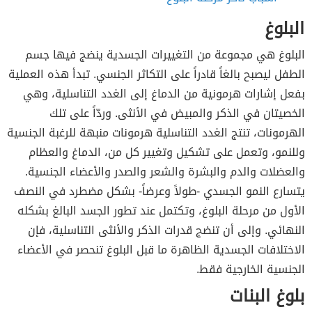
البلوغ
البلوغ هي مجموعة من التغييرات الجسدية ينضج فيها جسم
الطفل ليصبح بالغاً قادراً على التكاثر الجنسي. تبدأ هذه العملية
بفعل إشارات هرمونية من الدماغ إلى الغدد التناسلية، وهي
الخصيتان في الذكر والمبيض في الأنثى. وردّاً على تلك
الهرمونات، تنتج الغدد التناسلية هرمونات منبهة للرغبة الجنسية
وللنمو، وتعمل على تشكيل وتغيير كل من، الدماغ والعظام
والعضلات والدم والبشرة والشعر والصدر والأعضاء الجنسية.
يتسارع النمو الجسدي -طولاً وعرضاً- بشكل مضطرد في النصف
الأول من مرحلة البلوغ، وتكتمل عند تطور الجسد البالغ بشكله
النهائي. وإلى أن تنضج قدرات الذكر والأنثى التناسلية، فإن
الاختلافات الجسدية الظاهرة ما قبل البلوغ تنحصر في الأعضاء
الجنسية الخارجية فقط.
بلوغ البنات