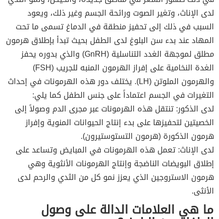
لدى الإناث، وتغير الصوت ورائحة الجسم وغير ذلك، ويعود
السبب في ذلك إلى تحفيز منطقة في الدماغ تسمى ما تحت
المهاد عند بدء سن البلوغ لدى الطفل بحيث تبدأ بإطلاق هرمون
مطلق لموجهة الغدد التناسلية (GnRH) والذي بدوره يحفز
الغدة النخامية على إفراز الهرمون المنبه للجريب (FSH)
والهرمون الملوتن (LH). يختلف دور هذه الهرمونات في إحداث
التغيرات في الجسم اعتماداً على جنس الطفل كما يلي:
لدى الذكور: تنتقل هذه الهرمونات عبر مجرى الدم وصولاً إلى
الخصيتين لتحفيزها على بدء إنتاج الحيوانات المنوية وإفراز
هرمون الذكورة (هرمون التستوستيرون).
لدى الإناث: تعمل هذه الهرمونات في المبايض وتساعد على
إطلاق البويضات الناضجة وإنتاج الهرمونات الأنثوية وهي
هرمون الاستروجين الذي يعزز نمو كل من الثدي والرحم لدى
الأنثى.
ما هي العلامات الدالة على وصول