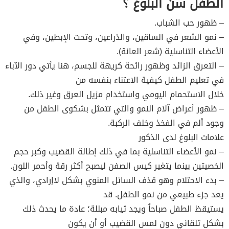
الطفل سن البلوغ ؟
– ظهور حب الشباب.
– نمو الشعر في الساقين، والذراعين، وتحت الإبطين، وفي
الأعضاء التناسلية (شعر العانة).
– التعرق الزائد وظهور رائحة كريهة للجسم، هنا يأتي دور الآباء
في تعليم الطفل كيفية الاعتناء بنفسه من
خلال الاستحمام اليومي واستخدام مزيل العرق وغير ذلك.
– ظهور أعراض آلام النمو والتي تتمثل بشكوى الطفل من
وجود ألم في الفخذ وخلف الركبة.
علامات البلوغ لدى الذكور
– نمو الأعضاء التناسلية بما في ذلك إطالة القضيب وكبر حجم
الخصيتين بينما يتغير كيس الصفن ليصبح أكثر رقة وأحمر اللون.
– بدء الاحتلام وهو قذف السائل المنوي بشكل لاإرادي، والذي
يعد جزء طبيعي من نمو الطفل. قد
يستيقظ الطفل صباحاُ ويجد ثيابه مبللة؛ عادة ما يحدث ذلك
بشكل تلقائي دون لمس القضيب أو أن يكون