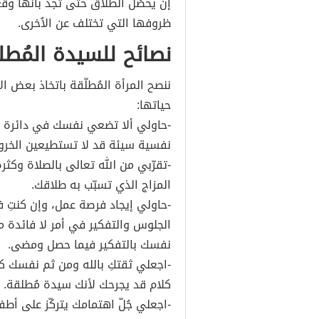
إن يحصُل الطلاق حتى تجد بأنّها وقع
ظروفها التي تختلف عن الاُخرى.
نصائح للسيدة المُطل
ننصح المرأة المُطلّقة باتخاذ بعض ال
حياتها:
-حاولي ألا تضعي نفسك في دائرة ال
نفسية سيئة قد لا تستطيعين الخروج
-تقرّبي من الله تعالى بالصلاة وكثر
المزاج الذي تسبّب به طلاقك.
-حاولي إيجاد فرصة عمل، وإن كنتِ ف
الجلوس والتفكير في أمر لا فائدة م
نفسك بالتفكير فيما حصل ومضى.
-اجعلي ثقتكِ بالله ومن ثم نفسك ك
كلام قد يجرحك لأنك سيدة مُطلقة.
-اجعلي جُلّ اهتمامك يتركّز على أط