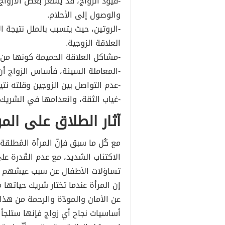
-قيود الزواج، قد يشعر بعض الأزواج 
والوصول إلى الأحلام.
-الروتين، حيث يتسبب بالملل نتيجة ال
العلاقة الزوجية.
-مشاكل العلاقة الحميمة كونها من ا
-المعاملة السيئة، فأساس الزواج أن
-عدم التواصل بين الزوجين وقلته نت
-غياب الثقة، وانعدامها في الشريك،
آثار الطلاق على المر
مع كُل ما سبق فإنّ المرأة المُطلق
الاكتئاب الشديد، مع عدم القُدرة ع
تساؤلات الأطفال عن سبب عيشهم دو
إن المرأة عندما تختار شريك حياتها
عن الأمان والمودّة والرحمة من هذا 
أساسيات نجاح أي زواج فإنها ستلجأ ل