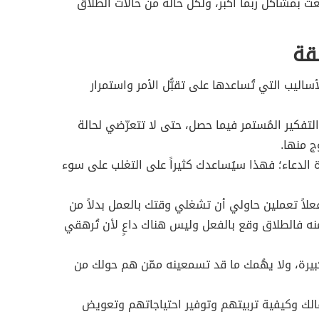
ت بمشاكل ربما أكبر، ولكُلّ حالة من حالات الطلاق
قة
أساليب التي تُساعدها على تقبُّل الأمر واستمرار
تفكير المُستمر فيما حصل، حتى لا تتعرّضي لحالة
 منها.
ة الدعاء؛ فهذا سيُساعدك كثيراً على التغلب على سوء
علاً تعملين حاولي أن تشغلي وقتك بالعمل بدلاً من
نه فالطلاق وقع بالفعل وليس هناك داعٍ لأن تُرهقي
بيرة، ولا يهُمك ما قد تسمعينه ممّن هم حولك من
فالك وكيفية تربيتهم وتوفير احتياجاتهم وتعويض