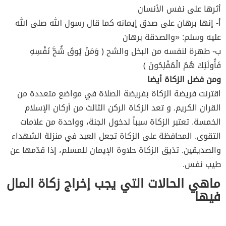
أثرها على نفس الأنسان
أ‌- إنها برهان على صدق إيمانه كما قال رسول الله صلى الله
عليه وسلم: «والصدقة برهان
ب‌- طهرة لنفسه من البخل والشح ﴿ وَمَنْ يُوقَ شُحَّ نَفْسِهِ
فَأُولَئِكَ هُمُ الْمُفْلِحُونَ ﴾
ومن فضل الزكاة أيضا
اقترنت فريضة الزكاة بفريضة الصلاة في مواضع متعددة من
القران الكريم. و تعد الزكاة الركن الثالث من أركان الإسلام
الخمسة. تعتبر الزكاة سبباً لدخول الجنة، وواحدة من علامات
التقوى. المحافظة على الزكاة تجعل العبد في منزلة الشهداء
والصديقين. تذيق الزكاة حلاوة الإيمان للمسلم، إذا قدّمها عن
طيب نفس.
ماهي الحالات التي يجب إخراج زكاة المال
فيها