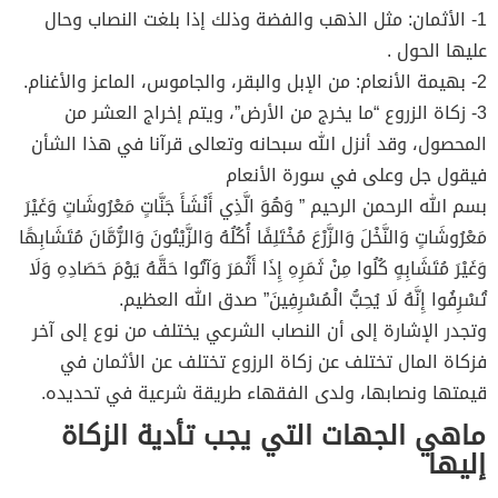
1- الأثمان: مثل الذهب والفضة وذلك إذا بلغت النصاب وحال
عليها الحول .
2- بهيمة الأنعام: من الإبل والبقر، والجاموس، الماعز والأغنام.
3- زكاة الزروع “ما يخرج من الأرض”، ويتم إخراج العشر من
المحصول، وقد أنزل الله سبحانه وتعالى قرآنا في هذا الشأن
فيقول جل وعلى في سورة الأنعام
بسم الله الرحمن الرحيم ” وَهُوَ الَّذِي أَنْشَأَ جَنَّاتٍ مَعْرُوشَاتٍ وَغَيْرَ
مَعْرُوشَاتٍ وَالنَّخْلَ وَالزَّرْعَ مُخْتَلِفًا أُكُلُهُ وَالزَّيْتُونَ وَالرُّمَّانَ مُتَشَابِهًا
وَغَيْرَ مُتَشَابِهٍ كُلُوا مِنْ ثَمَرِهِ إِذَا أَثْمَرَ وَآتُوا حَقَّهُ يَوْمَ حَصَادِهِ وَلَا
تُسْرِفُوا إِنَّهُ لَا يُحِبُّ الْمُسْرِفِينَ” صدق الله العظيم.
وتجدر الإشارة إلى أن النصاب الشرعي يختلف من نوع إلى آخر
فزكاة المال تختلف عن زكاة الرزوع تختلف عن الأثمان في
قيمتها ونصابها، ولدى الفقهاء طريقة شرعية في تحديده.
ماهي الجهات التي يجب تأدية الزكاة
إليها