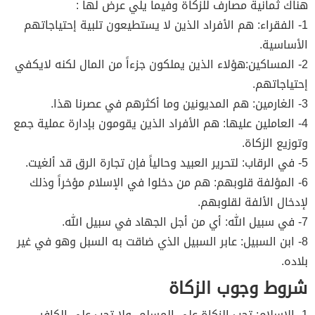
هناك ثمانية مصارف للزكاة وفيما يلي عرض لها :
1- الفقراء: هم الأفراد الذين لا يستطيعون تلبية إحتياجاتهم
الأساسية.
2- المساكين:هؤلاء الذين يملكون جزءاً من المال لكنه لايكفي
إحتياجاتهم.
3- الغارمين: هم المديونين وما أكثرهم في عصرنا هذا.
4- العاملين عليها: هم الأفراد الذين يقومون بإدارة عملية جمع
وتوزيع الزكاة.
5- في الرقاب: لتحرير العبيد وحالياً فإن تجارة الرق قد ألغيت.
6- المؤلفة قلوبهم: هم من دخلوا في الإسلام مؤخراً وذلك
لإدخال الألفة لقلوبهم.
7- في سبيل الله: أي من أجل الجهاد في سبيل الله.
8- ابن السبيل: عابر السبيل الذي ضاقت به السبل وهو في غير
بلاده.
شروط وجوب الزكاة
1- الإسلام: تجب الزكاة على المسلم، ولا تجب على الكافر.