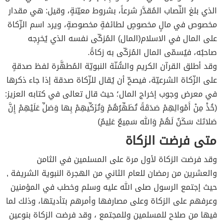
الذي بلغ النِّصاب المُقدَّر شرعاً، بشروط معيّنةٍ، وقيل: هي مقدار
مخصوص في مالٍ مخصوصٍ لطائفةٍ مخصوصةٍ‏، ويرد اسم الزّكاة
على المال في الاسلام(المال) المُزكّى نفسه الذي يُخرِجه
صاحبُه، فيُسمّى المال المُزكّى به زكاةً‏.
وقد أطلق القرآن الكريم والسُّنّة النبويّة المُطهَّرة لفظ صدقةٍ
على الزّكاة الشرعيّة، فيصحّ أن يُقال للزّكاة صدقة إذا جاء ذكرها
في معرض وجوب إخراج المال؛ حيث قال تعالى‏ في كتابه العزيز:‏
‏(‏خُذْ مِنْ أَمْوالِهِمْ صَدَقَةً تُطَهِّرُهُمْ وَتُزَكِّيهِمْ بِها وَصَلِّ عَلَيْهِمْ إِنَّ
صَلاتَكَ سَكَنٌ لَهُمْ وَالله سَمِيعٌ عَلِيمٌ)‏
متى فرضت الزكاة
وقد فرضت الزكاة لأول مرة على المسلمين في الثامن
والعشرين من رمضان للعام الثاني من الهجرة النبوية الشريفة ,
حيث إجتمع الرسول صلى الله عليه وسلم وخطب في المؤمنين
وعرفهم على الزكاة وعلى مصارفها وأمرهم بتأديتها، وذلك لما
فيها من صلاح للمسلمين وللمجتمع ، وقد فرضت الزكاة بنوعين