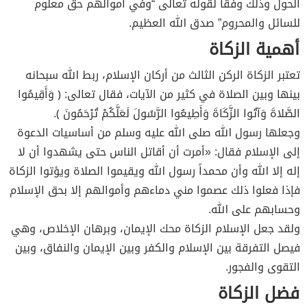
الحول وذلك وفقاً لقوله تعالى “وفي أموالهم حق معلوم
للسائل والمحروم” صدق الله العظيم.
أهمية الزكاة
تعتبر الزكاة الركن الثالث من أركان الإسلام، ربط الله سبحانه
بينها وبين الصلاة في كثير من الآيات، فقال تعالى: ﴿ وَأَقِيمُوا
الصَّلاةَ وَآتُوا الزَّكَاةَ وَأَطِيعُوا الرَّسُولَ لَعَلَّكُمْ تُرْحَمُونَ ﴾.
وجعلها رسول الله صلى الله عليه وسلم من أساسيات الدعوة
إلى الإسلام فقال: «أمرت أن أقاتل الناس حتى يشهدوا أن لا
إله إلا الله وأن محمداً رسول الله ويقيموا الصلاة ويؤتوا الزكاة
فإذا فعلوا ذلك عصموا مني دماءهم وأموالهم إلا بحق الإسلام
وحسابهم على الله.
ولقد جعل الإسلام الزكاة محك الإيمان، وبرهان الإخلاص، وهي
فيصل التفرقة بين الإسلام والكفر وبين الإيمان والنفاق، وبين
التقوى والفجور.
فضل الزكاة