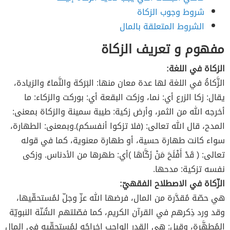
شروط وجوب الزكاة
الشروط المتعلقة بالمال
مفهوم و تعريف الزكاة
الزكاة في اللغة:
الزَّكاةُ في اللغة لها عدة معان منها: البَرَكة والنَّماءُ والزيادة،
يقال: زكا الزرع أي: نما، وزكت البقعة أي: بوركت والزكاء: ما
أخرجه الله من الثمر، وأرض زكية: طيبة سمينة والزكاة بمعنى:
المدح، قال الله تعالى: ﴿فلا تزكوا أنفسكم﴾.وبمعنى: الطهارة،
سواء كانت طهارة حسية، أو طهارة معنوية، كما في قوله
تعالى: ( قَدْ أَفْلَحَ مَنْ زَكَّاهَا )أي: طهرها من الأدناس. وزكى
نفسه تزكية: مدحها.
الزّكاة في الاصطلاح الفقهيّ:
هي حصّة مُقدَّرة من المال، فرضها الله عزّ وجلّ لمُستحقّيها،
وقد ورد ذِكرهم في القرآن الكريم، كما فصّلتهم السُّنّة النبويّة
المُطهَّرة، ‏وقيل: هي القدر الواجِب إخراجُه لمُستحقّيه في المال