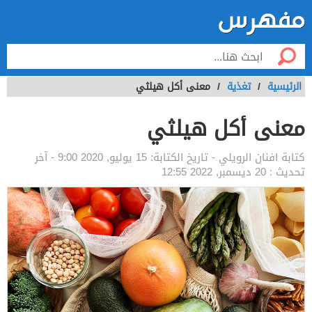
الرئيسية
/
تغذية
/
معنى أكل هيلثي
معنى أكل هيلثي
كتابة
افنان الرويلي
- تاريخ الكتابة:
15 يوليو, 2020 9:00
- آخر
تحديث :
20 ديسمبر, 2022 12:55