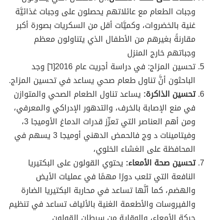
وجبات الطعام مع عائلاتهم يحصلون على وجبات غذائيَّة
غنية بالخضروات، وكميَّات أقل من السكريات بصورة أكبر
مقارنةً بغيرهم من الأطفال الذي يتناولون معظم
وجباتهم خارج المنزل
تحسين المزاج: في دراسة أجريت عام 2016[٦] وجد
الباحثون أنَّ تناول طعام صحي يساعد في تحسين المزاج.
تحسين الذاكرة:
يساعد تناول الطعام الصحي والمتوازن
في منع الإصابة بالخرف، والتدهور الإدراكي والمعرفي،
ومن أهم العناصر التي تعزّز قدرات الدماغ الأوميجا 3،
وفيتامينات د وج فالحمض الدهني أوميجا 3 يسهم في
المحافظة على الغشاء الخلوي،
تحسين صحة الأمعاء:
يحتوي القولون على البكتيريا
النافعة التي تلعب دورًا مهمًا في عمليات الأيض
والهضم، كما أنَّها تساعد في محاربة البكتيريا الضارة
والفيروسات والأطعمة الغنية بالألياف تساعد في تنظيم
حركة الأمعاء، والوقاية من سرطان القولون