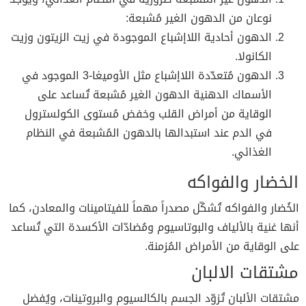
نوعان من الدهون الغير مُشبعة:
الدهون أحادية اللاإشباع الموجودة في زيت الزيتون وزيت
الكانولا.
الدهون مُتعدّدة اللاإشباع مثل الأوميغا-3 الموجود في
الأسماك الدهنية الدهون الغير مُشبعة تُساعد على
الوقاية من أمراض القلب وخفض مُستوى الكولسترول
في الدم عند استبدالها بالدهون المُشبعة في النظام
الغذائي.
الخضار والفواكه
الخُضار والفواكه تُشكّل مصدراً مهماً للفيتامينات والمعادن، كما
أنها غنية بالألياف والبوتاسيوم ومُضادّات الأكسدة التي تُساعد
على الوقاية من الأمراض المُزمنة.
مشتقات الالبان
مشتقات الألبان تُزوّد الجسم بالكالسيوم والبروتينات، ويُفضل