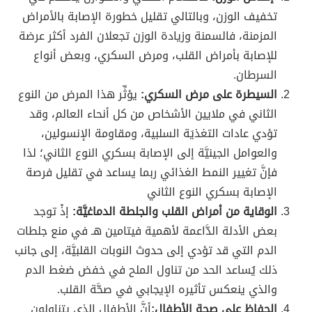
تخفيف الوزن، وبالتالي تقليل خطورة الإصابة بالأمراض
المزمنة، فالسمنة وزيادة الوزن تجعلان الفرد أكثر عرضة
للإصابة بأمراض القلب، ومرض السكري، وبعض أنواع
السرطان.
السيطرة على مرض السكري:
يؤثِّر هذا المرض من النوع
الثاني في ملايين الأشخاص من كل أنحاء العالم، وقد
تؤدي عادات التغذيَة السلبية، ومقاومة الإنسولين،
والعوامل الجينيَّة إلى الإصابة بسكري النوع الثاني؛ لذا
فإنَّ تغيير النمط الغذائي ربما يساعد في تقليل فرصة
الإصابة بسكري النوع الثاني
الوقاية من أمراض القلب والجلطة الدماغيَّة:
إذْ توجد
بعض الأدلة الدَّاعمة لأهمية فيتامين هـ في منع جلطات
الدم التي قد تؤدي إلى حدوث النوبات القلبيَّة، إلى جانب
ذلك يُساعد الحد من تناول الملح في خفض ضغط الدم
والذي ينعكس تأثيره الإيجابي في صحَّة القلب.
الحفاظ على صحة الأطفال:
أنَّ الأطفال الذي يتناولون