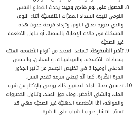
الحصول على نوم هادئ وجيد:
يحدث انقطاع النفس
النومي نتيجة انسداد الممرَّات التنفسيَّة أثناء النوم،
والذي بدوره يعيق النوم، وتزداد فرصة حدوث هذه
المشكلة في حالات الإصابة بالسمنة، أو تناول الأطعمة
غير الصحيَّة
تأخير الشيخوخة:
تساعد العديد من أنواع الأطعمة الغنيَّة
بمضادات الأكسدة، والفيتامينات، والمعادن، والحمض
الدهني أوميجا 3 في تخليص الجسم من تأثير الجذور
الحرة الضَّارة، كما أنَّه يُبطِئ سرعة تقدم السن.
تحسين صحة الجلد: لتحقيق ذلك يوصى بالإكثار من شرب
الماء، والشاي الأخضر، وماء جوز الهند، وتناول الخضروات
والفواكه، أمَّا الأطعمة الدهنيَّة غير الصحيَّة فهي قد
تسبِّب انتشار حبوب الشباب على البشرة.