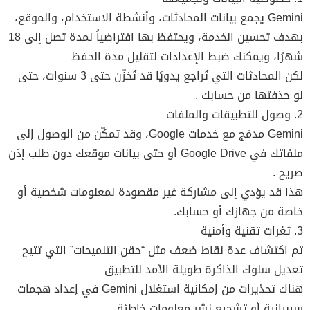
Gemini يجمع بيانات المحادثات، وأنشطة الاستخدام، والموقع،
بهدف تحسين الخدمة، ويحتفظ بها افتراضياً لمدة تصل إلى 18
شهرًا، ويمكنك ضبط الإعدادات لتقليل مدة الحفظ
لكن المحادثات التي تُراجع يدويًا قد تُخزّن حتى 3 سنوات، حتى
لو حذفتها من حسابك .
2. وصول للتطبيقات والملفات
Gemini مدمَج مع خدمات Google، وقد تمكّن من الوصول إلى
ملفاتك في Google Drive أو حتى بيانات موقعك دون طلب إذن
صريح .
هذا قد يؤدي إلى مشاركة غير مقصودة لمعلومات شخصية أو
خاصة من جهازك أو حسابك.
3. ثغرات تقنية وأمنية
تم اكتشاف عدة نقاط ضعف مثل “حقن التلميحات” التي تتيح
تعديل سلوك الذاكرة طويلة الأمد للتطبيق
هناك تحذيرات من إمكانية استغلال Gemini في إعداد هجمات
سيبرانية أو تشجيع نشر معلومات خاطئة