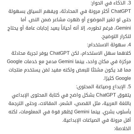
3. الذكاء في الحوار:
ChatGPT أكثر مرونة في المحادثة، ويفهم السياق بسهولة
حتى لو تغير الموضوع أو ظهرت مشاعر ضمن النص. أما
Gemini، فرغم تطوره، إلا أنه أحياناً يعيد إجابات عامة أو يحتاج
لتكرار التوضيح.
4. سهولة الاستخدام:
كلاهما سهل الاستخدام، لكن ChatGPT يوفر تجربة محادثة
مركزة في مكان واحد، بينما Gemini مدمج مع خدمات Google
مما قد يكون مشتتًا للبعض ولكنه مفيد لمَن يستخدم منتجات
Google كثيرًا.
5. الإبداع وصياغة المحتوى:
يتفوق ChatGPT بشكل واضح في كتابة المحتوى الإبداعي
باللغة العربية، مثل القصص، الشعر، المقالات، وحتى الترجمة
بأسلوب بشري. بينما Gemini يُظهر قوة في المعلومات، لكنه
أقل مرونة في الصياغات الإبداعية.
الخلاصة: