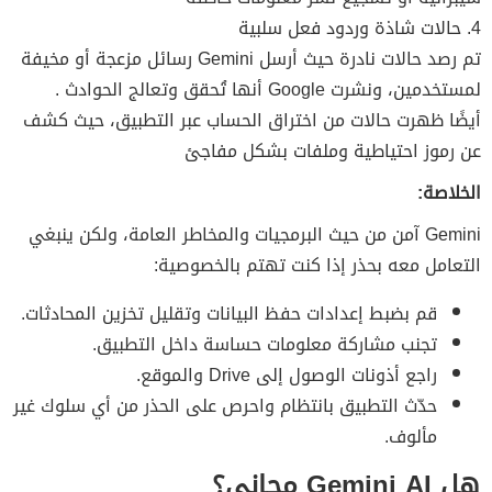
4. حالات شاذة وردود فعل سلبية
تم رصد حالات نادرة حيث أرسل Gemini رسائل مزعجة أو مخيفة
لمستخدمين، ونشرت Google أنها تُحقق وتعالج الحوادث .
أيضًا ظهرت حالات من اختراق الحساب عبر التطبيق، حيث كشف
عن رموز احتياطية وملفات بشكل مفاجئ
الخلاصة:
Gemini آمن من حيث البرمجيات والمخاطر العامة، ولكن ينبغي
التعامل معه بحذر إذا كنت تهتم بالخصوصية:
قم بضبط إعدادات حفظ البيانات وتقليل تخزين المحادثات.
تجنب مشاركة معلومات حساسة داخل التطبيق.
راجع أذونات الوصول إلى Drive والموقع.
حدّث التطبيق بانتظام واحرص على الحذر من أي سلوك غير
مألوف.
هل Gemini AI مجاني؟