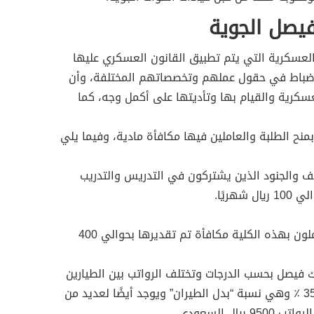
فيصل الجوية
العسكرية التي يتم تطبيق القانون العسكري عليها
ا ضباط في حقول عملهم وتخصصاتهم المختلفة، وأن
سكرية والقيام بها وتأديتها على أكمل وجه، كما
منح الطلبة والعاملين فيها مكافأة مادية، وفيما يلي
ف والجنود الذين يشتركون في التدريس والتدريب
هريًا.
-تقوم الكلية بمنح الضباط الذين يعملون بهذه الكلية مكافأة تم تقديرها بحوالي 400
ك فيصل بحسب الدرجات وتختلف الرواتب بين الطيارين
والفنيين حيث تزيد بنسبة تصل إلى 35 ٪ وهي نسبة “بدل الطيران” ويوجد أيضًا لعديد من
ال السعودي.