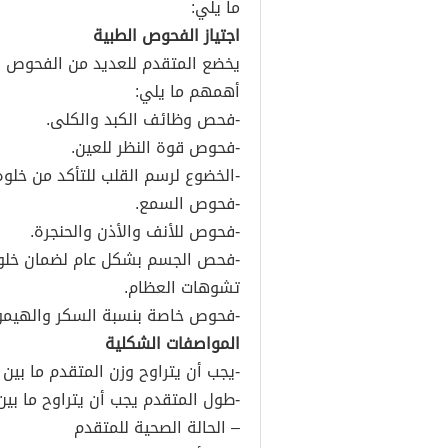
ما يلي:
اجتياز الفحوص الطبية
يخضع المتقدم للعديد من الفحوص الل
أهمهم ما يلي:
-فحص وظائف الكبد والكلى.
-فحوص قوة النظر للعين.
-الخضوع لرسم القلب للتأكد من خلوه
-فحوص السمع.
-فحوص للأنف والأذن والحنجرة.
-فحص الجسم بشكل عام لضمان خلوه 
تشوهات العظام.
-فحوص خاصة بنسبة السكر والهيموج
المواصفات الشكلية
-يجب أن يتراوح وزن المتقدم ما بين 59 إلى 88 كجم كحد أقصى.
-طول المتقدم يجب أن يتراوح ما بين 165 إلى 188 سم كحد أقص
– الحالة الصحية للمتقدم