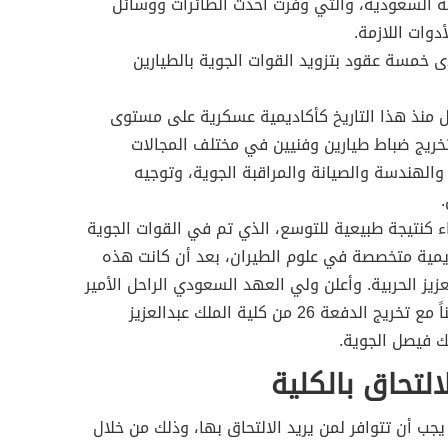
مة السعودية، والتي وفرت أحدث الطائرات ووسائل
دوات اللازمة.
خمسة عقود بتزويد القوات الجوية بالطيارين
لكلية في عام 1970، لتعمل منذ هذا التاريخ كأكاديمية عسكرية على مستوى
ريج ضباط طيارين وفنيين في مختلف المجالات
 والهندسة والصيانة والمراقبة الجوية، وتوجيه
ء كنتيجة طبيعية للتوسع، الذي تم في القوات الجوية
اديمية متخصصة في علوم الطيران، بعد أن كانت هذه
يز الحربية. وأعلن ولي العهد السعودي الراحل الأمير
سلطان بن عبدالعزيز، عام 1967 تزامناً مع تخريج الدفعة 26 من كلية الملك عبدالعزيز
ك فيصل الجوية.
التحاق بالكلية
جب أن تتوافر لمن يريد الالتحاق بها، وذلك من خلال