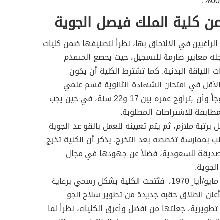
عن كلية الملك فيصل الجوية
 الراغبين في الالتحاق بها، نظراً لتصنيفها ضمن كليات
جله معايير صارمة للتسجيل، حيث يخضع المتقدم
ت اللياقة البدنية. كما تشترط الكلية أن يكون
زاً على نسبة 80% على الأقل في امتحان الشهادة الثانوية قسم علمي
وتقني ويجب ألا يكون المتقدم متزوجاً وأن يتراوح عمره بين 17 و22 سنة، في حين يجب
مطابقة للاشتراطات المطلوبة.
برتبة ملازم، ثم يتم تعيينه للعمل بالقواعد الجوية
لب بممارسة تخصصه بعد التخرج. يذكر أن الكلية تخرج
صديقة للسعودية، فضلاً عن جهودها في مجال
الجوية.
-بعد مرور ثلاث سنوات، وتحديداً في مايو/أيار 1970، افتُتحت الكلية بشكل رسمي برعاية
 أعلن انطلاق حقبة جديدة من تطوير سلاح الجو
طويرية، جعلتها من أفضل وأعرق الكليات، نظراً لما