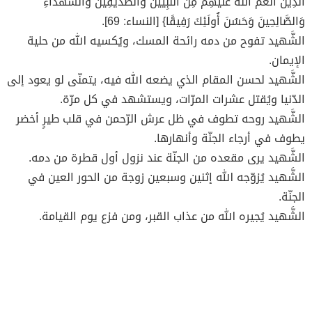
الَّذِينَ أَنْعَمَ اللَّهُ عَلَيْهِمْ مِنَ النَّبِيِّينَ وَالصِّدِّيقِينَ وَالشُّهَدَاءِ
وَالصَّالِحِينَ وَحَسُنَ أُولَئِكَ رَفِيقًا} [النساء: 69].
الشَّهيد تفوح من دمه رائحة المسك، ويُكسيه الله من حلية
الإيمان.
الشَّهيد لحسن المقام الذي يضعه الله فيه، يتمنّى لو يعود إلى
الدّنيا ويُقتل عشرات المرّات، ويستشهد في كل مرّة.
الشَّهيد روحه تطوف في ظل عرش الرّحمن في قلب طيرٍ أخضر
يطوف في أرجاء الجنّة وأنهارها.
الشَّهيد يرى مقعده من الجنّة عند نزول أول قطرة من دمه.
الشَّهيد يُزوّجه الله إثنين وسبعين زوجة من الحور العين في
الجنّة.
الشَّهيد يُجيره الله من عذاب القبر، ومن فزع يوم القيامة.