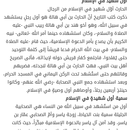
أول شهيد في الإسلام
الحارث أوّل شهيدٍ في الإسلام من الرجال
ذكرت كتب التاريخ أنّ الحارث بن أبي هالة هو أول رجلٍ يستشهد
في سبيل الله، وهو أخو هند بن أبي هالة ربيب النبي -عليه
الصلاة والسلام-، وكان استشهاده حينما أمر الله -تعالى- نبيه
الكريم بأن يصدع بأمر الدعوة الإسلامية، حيث قام -عليه الصلاة
والسلام- في بيت الله الحرام فدعا قريشاً إلى كلمة التوحيد
حتى يُفلحوا، فاجتمع كفار قريش حوله لإيذائه، فأتى الصريخ
أهل بيت النبي، فهبّ الحارث بن أبي هالة لنجدته، فضربهم
وقاتلهم حتى استُشهد تحت الركن اليماني في المسجد الحرام،
وبعد استشهاده جمع النبي الصحابة -رضي الله عنهم- وكانوا
حينئذٍ أربعين رجلاً، وأوصاهم أول وصيةٍ في الإسلام.
سمية أول شهيدةٍ في الإسلام
أول من استُشهد في سبيل الله من النساء هي الصحابية
الجليلة سمية بنت الخياط، زوجة ياسر وأمّ الصحابي عمّار بن
ياسر، وقد آمن آل ياسر بالدعوة الإسلامية مبكّراً، حيث كانت