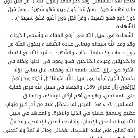
هاجم بلاد المسلمين. وقد ذكر محمد رسول الله: (” مَنْ قُتِلَ دُونَ
مَالِهِ فَهُوَ شَهِيدٌ ، وَمَنْ قُتِلَ دُونَ دِينِهِ فَهُوَ شَهِيدٌ ، وَمَنْ قُتِلَ
دُونَ دَمِهِ فَهُوَ شَهِيدٌ ، وَمَنْ قُتِلَ دُونَ أَهْلِهِ فَهُوَ شَهِيدٌ “). .
الشّهادة
الشّهادة في سبيل الله هي أرفع المقامات وأسمى الدّرجات،
وقد وعد الله سبحانه وتعالى عباده الشّهداء بدخول الجنّة من
دون حساب ولا سابقة عذاب، والشّهيد يحشره الله مع الأنبياء
والصّديقين وعباده الصّالحين، فهو يموت في الدنيا ولكنه في
الآخرة حيّ يرزق يتقلّب بنعمة الله وفضله، قال تعالى: {وَلَا
تَحْسَبَنَّ الَّذِينَ قُتِلُوا فِي سَبِيلِ اللَّهِ أَمْوَاتًا ۚ بَلْ أَحْيَاءٌ عِندَ رَبِّهِمْ
يُرْزَقُونَ} [آل عمران: 169]، والجهاد في سبيل الله فرض كفاية
على المسلمين، وهو من أهم أركان الإسلام، ويتسابق
المسلمين لآداء هذا الفرض لما يتحصّل عليه من أجرٍ كبيرٍ وثوابٍ
عظيمٍ وسمعةٍ حسنةٍ في الدّنيا والآخرة، والمجاهد في سبيل
الله إيمانه أصدق الإيمان، وإخلاصه أصدق الإخلاص، وقد مَنَّ
الله تعالى على عباده الشهداء بفضائل ومآثر لا تُعدُّ ولا تُحصى.