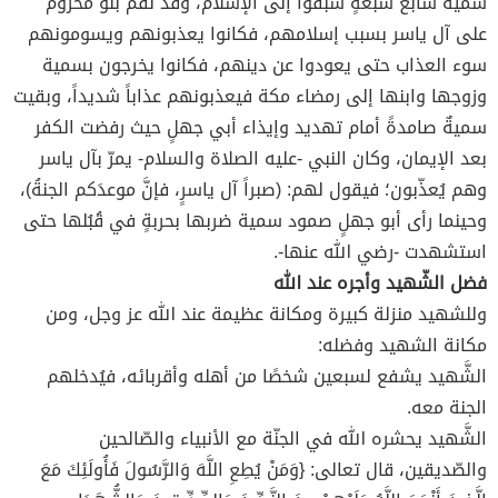
سمية سابع سبعةٍ سبقوا إلى الإسلام، وقد نقم بنو مخزوم
على آل ياسر بسبب إسلامهم، فكانوا يعذبونهم ويسومونهم
سوء العذاب حتى يعودوا عن دينهم، فكانوا يخرجون بسمية
وزوجها وابنها إلى رمضاء مكة فيعذبونهم عذاباً شديداً، وبقيت
سميةٌ صامدةً أمام تهديد وإيذاء أبي جهلٍ حيث رفضت الكفر
بعد الإيمان، وكان النبي -عليه الصلاة والسلام- يمرّ بآل ياسر
وهم يُعذّبون؛ فيقول لهم: (صبراً آل ياسرٍ، فإنَّ موعدَكم الجنةُ)،
وحينما رأى أبو جهلٍ صمود سمية ضربها بحربةٍ في قُبُلها حتى
استشهدت -رضي الله عنها-.
فضل الشّهيد وأجره عند الله
وللشهيد منزلة كبيرة ومكانة عظيمة عند الله عز وجل، ومن
مكانة الشهيد وفضله:
الشَّهيد يشفع لسبعين شخصًا من أهله وأقربائه، فيُدخلهم
الجنة معه.
الشَّهيد يحشره الله في الجنّة مع الأنبياء والصّالحين
والصّديقين، قال تعالى: {وَمَنْ يُطِعِ اللَّهَ وَالرَّسُولَ فَأُولَئِكَ مَعَ