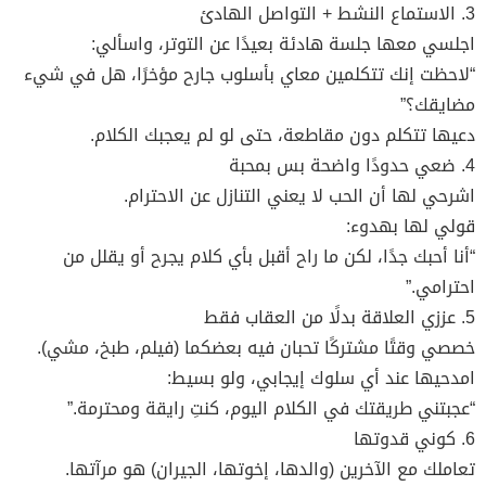
3. الاستماع النشط + التواصل الهادئ
اجلسي معها جلسة هادئة بعيدًا عن التوتر، واسألي:
“لاحظت إنك تتكلمين معاي بأسلوب جارح مؤخرًا، هل في شيء
مضايقك؟”
دعيها تتكلم دون مقاطعة، حتى لو لم يعجبك الكلام.
4. ضعي حدودًا واضحة بس بمحبة
اشرحي لها أن الحب لا يعني التنازل عن الاحترام.
قولي لها بهدوء:
“أنا أحبك جدًا، لكن ما راح أقبل بأي كلام يجرح أو يقلل من
احترامي.”
5. عززي العلاقة بدلًا من العقاب فقط
خصصي وقتًا مشتركًا تحبان فيه بعضكما (فيلم، طبخ، مشي).
امدحيها عند أي سلوك إيجابي، ولو بسيط:
“عجبتني طريقتك في الكلام اليوم، كنتِ رايقة ومحترمة.”
6. كوني قدوتها
تعاملك مع الآخرين (والدها، إخوتها، الجيران) هو مرآتها.