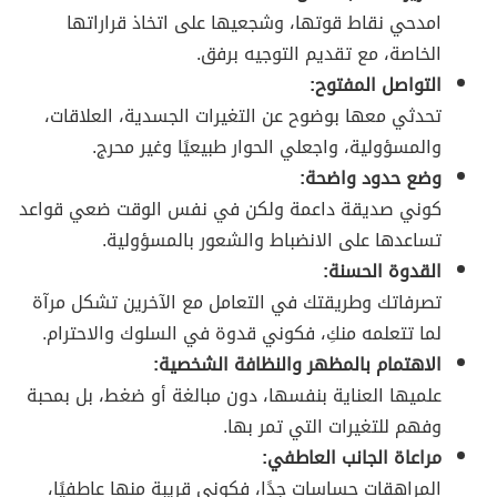
امدحي نقاط قوتها، وشجعيها على اتخاذ قراراتها
الخاصة، مع تقديم التوجيه برفق.
التواصل المفتوح:
تحدثي معها بوضوح عن التغيرات الجسدية، العلاقات،
والمسؤولية، واجعلي الحوار طبيعيًا وغير محرج.
وضع حدود واضحة:
كوني صديقة داعمة ولكن في نفس الوقت ضعي قواعد
تساعدها على الانضباط والشعور بالمسؤولية.
القدوة الحسنة:
تصرفاتك وطريقتك في التعامل مع الآخرين تشكل مرآة
لما تتعلمه منكِ، فكوني قدوة في السلوك والاحترام.
الاهتمام بالمظهر والنظافة الشخصية:
علميها العناية بنفسها، دون مبالغة أو ضغط، بل بمحبة
وفهم للتغيرات التي تمر بها.
مراعاة الجانب العاطفي:
المراهقات حساسات جدًا، فكوني قريبة منها عاطفيًا،