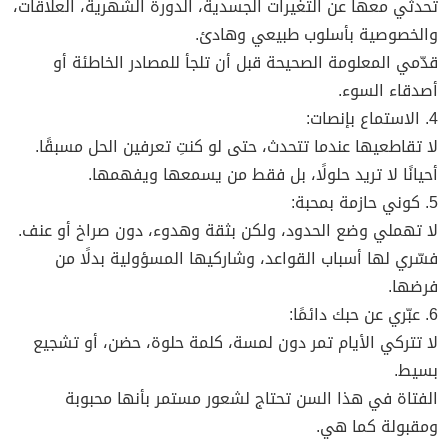
تحدثي معها عن التغيرات الجسدية، الدورة الشهرية، العلاقات،
والخصوصية بأسلوب طبيعي وهادئ.
قدّمي المعلومة الصحيحة قبل أن تلجأ للمصادر الخاطئة أو
أصدقاء السوء.
4. الاستماع بإنصات:
لا تقاطعيها عندما تتحدث، حتى لو كنتِ تعرفين الحل مسبقًا.
أحيانًا لا تريد حلولًا، بل فقط من يسمعها ويفهمها.
5. كوني حازمة بمحبة:
لا تهملي وضع الحدود، ولكن بثقة وهدوء، دون صراخ أو عنف.
فسّري لها أسباب القواعد، وشاركيها المسؤولية بدلًا من
فرضها.
6. عبّري عن حبك دائمًا:
لا تتركي الأيام تمر دون لمسة، كلمة حلوة، حضن، أو تشجيع
بسيط.
الفتاة في هذا السن تحتاج لشعور مستمر بأنها محبوبة
ومقبولة كما هي.