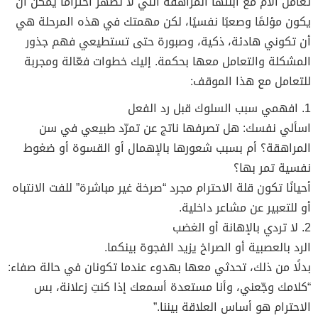
تعامل الأم مع ابنتها المراهقة التي لا تُظهر احترامًا يمكن أن
يكون مؤلمًا وصعبًا نفسيًا، لكن مهمتك في هذه المرحلة هي
أن تكوني هادئة، ذكية، وصبورة حتى تستطيعي فهم جذور
المشكلة والتعامل معها بحكمة. إليك خطوات فعّالة ومجربة
للتعامل مع هذا الموقف:
1. افهمي سبب السلوك قبل رد الفعل
اسألي نفسك: هل تصرفها ناتج عن تمرّد طبيعي في سن
المراهقة؟ أم بسبب شعورها بالإهمال أو القسوة أو ضغوط
نفسية تمر بها؟
أحيانًا تكون قلة الاحترام مجرد “صرخة غير مباشرة” للفت الانتباه
أو للتعبير عن مشاعر داخلية.
2. لا تردي بالإهانة أو الغضب
الرد بالعصبية أو الصراخ يزيد الفجوة بينكما.
بدلًا من ذلك، تحدثي معها بهدوء عندما تكونان في حالة صفاء:
“كلامك وجّعني، وأنا مستعدة أسمعك إذا كنتِ زعلانة، بس
الاحترام هو أساس العلاقة بيننا.”