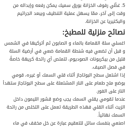
5. غطّي رفوف الخزانة بورق سميك يمكن رفعه وإبداله من
وقت إلى آخر، ممّا يسهل عملية التنظيف ويبعد الجرائيم
والبكتيريا عن الخزانة.
نصائح منزلية للمطبخ:
اغسلي سلة القمامة بالماء و الصابون ثم أتركيها في الشمس
و قبل أن تضعي فيه شنطة القمامة ضعي في أرضية السلة
قليل من بيكربونات الصوديوم، لتمتص أي رائحة كريهة خاصةً
في فصل الصيف.
إذا اشتعل سطح البوتاجاز أثناء قلي السمك أو غيره، قومي
بوضع ملح طعام على النار المشتعلة على سطح البوتاجاز ستهدأ
النار على الفور.
عندما تقومي يقلي السمك يجب وضع قشور الليمون داخل
الزيت أثناء القلي فهذه الطريقة تعمل على التخلص من رائحة
السمك نهائياً.
اصنعي بنفسك سائل للتعقيم عبارة عن خل مخفف في ماء