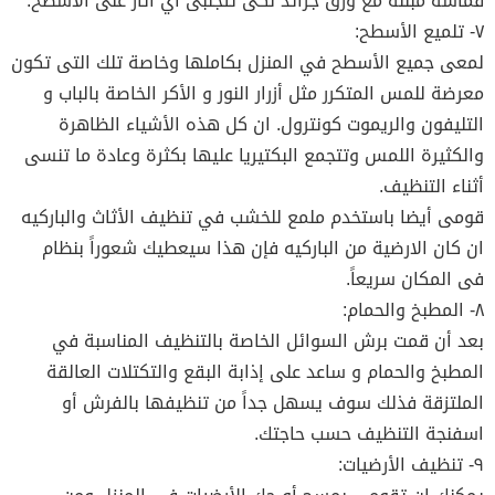
قماشة مبللة مع ورق جرائد لكى تتجنبى أي آثار على الأسطح.
٧- تلميع الأسطح:
لمعى جميع الأسطح في المنزل بكاملها وخاصة تلك التى تكون
معرضة للمس المتكرر مثل أزرار النور و الأكر الخاصة بالباب و
التليفون والريموت كونترول. ان كل هذه الأشياء الظاهرة
والكثيرة اللمس وتتجمع البكتيريا عليها بكثرة وعادة ما تنسى
أثناء التنظيف.
قومى أيضا باستخدم ملمع للخشب في تنظيف الأثاث والباركيه
ان كان الارضية من الباركيه فإن هذا سيعطيك شعوراً بنظام
فى المكان سريعاً.
٨- المطبخ والحمام:
بعد أن قمت برش السوائل الخاصة بالتنظيف المناسبة في
المطبخ والحمام و ساعد على إذابة البقع والتكتلات العالقة
الملتزقة فذلك سوف يسهل جداً من تنظيفها بالفرش أو
اسفنجة التنظيف حسب حاجتك.
٩- تنظيف الأرضيات: