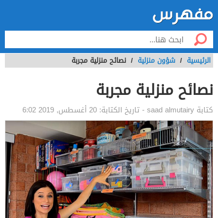
الرئيسية
/
شؤون منزلية
/
نصائح منزلية مجربة
نصائح منزلية مجربة
كتابة
saad almutairy
- تاريخ الكتابة:
20 أغسطس, 2019 6:02