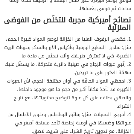
قومي بوضع البودرة على مكان البقعة و اتركيها لمدة أربعة
ساعات ثم قومي بغسلها.
نصائح أميركية مجربة للتخلّص من الفوضى
المنزلية
1. خصّصي الرفوف العليا من الخزانة لوضع المواد كبيرة الحجم،
مثل: مناديل المطبخ الورقية وأكياس الأرز والسكر وعبوات الزيت
الكبيرة، كي لا تعترض طريقك وأنت تبحثين عن مادة ما.
2. رتّبي عبوات الزجاج في صينية دائرية متحركة، ما يسهّل عليك
مهمّة العثور على ما تريدين.
3. احفظي المواد الجافّة في أوان مختلفة الحجم، لأن العبوات
الكبيرة قد تأخذ مكاناً أكبر من حجم ما هو موجود داخلها،
والصقي بطاقة على كل عبوة لتوضيح محتوياتها، مع تاريخ
الشراء.
4. أخرجي المقبلات: مثل: رقائق البطاطس وحلوى الأطفال من
عبواتها وضعيها في أوعية زجاجية تأخذ مساحة أصغر في
الخزانة، مع تدوين تاريخ الشراء على شريط لاصق.