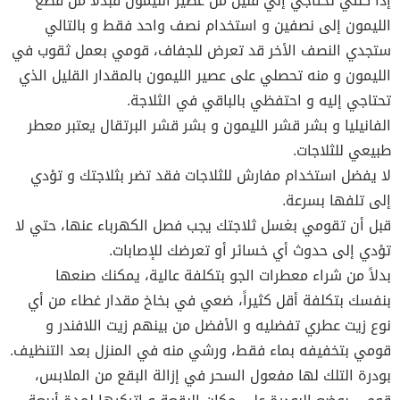
إذا كنتي تحتاجي إلي قليل من عصير الليمون فبدلاً من قطع
الليمون إلى نصفين و استخدام نصف واحد فقط و بالتالي
ستجدي النصف الأخر قد تعرض للجفاف، قومي بعمل ثقوب في
الليمون و منه تحصلي على عصير الليمون بالمقدار القليل الذي
تحتاجي إليه و احتفظي بالباقي في الثلاجة.
الفانيليا و بشر قشر الليمون و بشر قشر البرتقال يعتبر معطر
طبيعي للثلاجات.
لا يفضل استخدام مفارش للثلاجات فقد تضر بثلاجتك و تؤدي
إلى تلفها بسرعة.
قبل أن تقومي بغسل ثلاجتك يجب فصل الكهرباء عنها، حتي لا
تؤدي إلى حدوث أي خسائر أو تعرضك للإصابات.
بدلاً من شراء معطرات الجو بتكلفة عالية، يمكنك صنعها
بنفسك بتكلفة أقل كثيراً، ضعي في بخاخ مقدار غطاء من أي
نوع زيت عطري تفضليه و الأفضل من بينهم زيت اللافندر و
قومي بتخفيفه بماء فقط، ورشي منه في المنزل بعد التنظيف.
بودرة التلك لها مفعول السحر في إزالة البقع من الملابس،