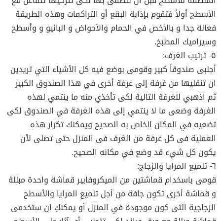
المنظفة للأسطح قبل ان تنظفى بها لكى تتركيها تتفاعل مع
الأسطح أولاً فتقوم بإذابة البقع أو التراكمات وهذه الطريقة
فعالة جدا و بالأخص في الحمام والأحواض و البانيو و وأسطح
وسيراميك المطبخ.
٥- ترتيب الغرف:
أجلبى صندوقاً كبير وقومى بوضع فيه كل الأشياء التي تريدين
ان تنقليها من غرفة إلى غرفة أخرى في هذا الصندوق الكبير
ثم اذهبي للغرفة التالية لكى تأخذي منه ما ينتمي لهذه
الغرفة وضعى ما لا ينتمي إلى هذه الغرفة في الصندوق لكى
تضعيه في المكان الخاص به الصحيح ويمكنك تكرار هذه
العملية فى كل غرفة من الغرف فى المنزل حتى تصلى لأن
يكون كل شيء قد وضع في مكانه الصحيح.
٦- تلميع المرايا والزجاج:
قومى باسخدام قماشتين من الميكروفايبر قماشة واحدة مبللة
و قماشة أخرى تكون جافة من أجل تلميع المرايا والأسطح
الزجاجية التى كون موجودة في المنزل أو يمكنكِ ان ستخدمى