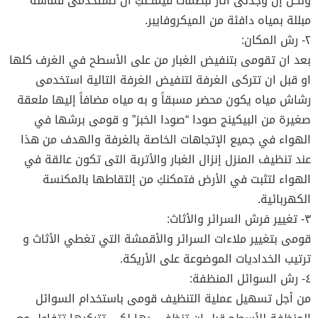
ولكن إن وجدتى آثار لبصمات فيمكنكِ ان تستخدمى قماشة
مبللة بمياه دافئة من الميكروفايبر.
٢- رش المكان:
بعد ان تقومى بتنفيض الغبار من على الأسطح في الغرف كلها
او قبل ان تتركى الغرفة لتنفيض الغرفة التالية استخدمى
رشاش مياه يكون محضر مسبقاً و به مياه مضافاً إليها ملعقة
صغيرة من البيكينج صودا “صودا الخبز” و قومى برشها في
الهواء في جميع الإتجاهات الخاصة بالغرفة والهدف من هذا
عند تنظيف المنزل إنزال الغبار والأتربة التى تكون عالقة في
الهواء لتثبت في الأرض فتمكنكِ من إلتقاطها بالمكنسة
الكهربائية.
٣- تغيير فرش السرائر والأثاث:
قومى بتغيير ملاءات السرائر والأقمشة التي تغطي الأثاث و
ترتيب الخداديات الموضوعة على الأريكة.
٤- رش السوائل المنظفة:
من أجل تسهيل عملية التنظيف قومى باستخدام السوائل