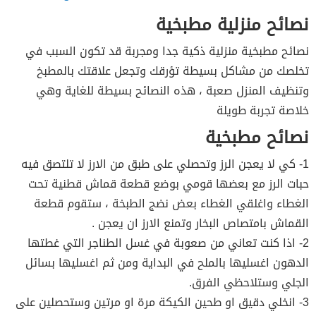
نصائح منزلية مطبخية
نصائح مطبخية منزلية ذكية جدا ومجربة قد تكون السبب في
تخلصك من مشاكل بسيطة تؤرقك وتجعل علاقتك بالمطبخ
وتنظيف المنزل صعبة ، هذه النصائح بسيطة للغاية وهي
خلاصة تجربة طويلة
نصائح مطبخية
1- كي لا يعجن الرز وتحصلي على طبق من الارز لا تلتصق فيه
حبات الرز مع بعضها قومي بوضع قطعة قماش قطنية تحت
الغطاء واغلقي الغطاء بعض نضج الطبخة ، ستقوم قطعة
القماش بامتصاص البخار وتمنع الارز ان يعجن .
2- اذا كنت تعاني من صعوبة في غسل الطناجر التي غطتها
الدهون اغسليها بالملح في البداية ومن ثم اغسليها بسائل
الجلي وستلاحظي الفرق.
3- انخلي دقيق او طحين الكيكة مرة او مرتين وستحصلين على