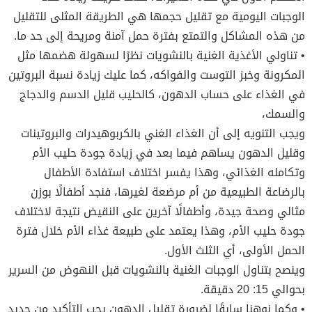
الوجبات اليومية مع تقليل حجمها هي الطريقة المثلى للتقليل
من هذه المشاكل والتمتع بفترة حمل آمنة ومريحة إلى حد ما.
• تناولي الأغذية الغنية بالنشويات نظرًا لسهولة هضمها مثل
المكرونة وخبز التوست والفواكه، كما عليك زيادة نسبة البروتين
في الغذاء على حساب الدهون، كالحليب قليل الدسم والدجاج
والسمك،
ويجب التنويه إلى أن الغذاء الغني بالكربوهيدرات والبروتينات
وقليل الدهون يساهم فيما بعد في زيادة جودة حليب الأم
وتكامله الغذائي، وهذا يفسر اختلاف استفادة الأطفال
بالرضاعة الطبيعية من أم مرضعة لغيرها، فنجد أطفالًا بوزن
مثالي وصحة جيدة، وأطفالًا آخرين على النقيض نتيجة لاختلاف
جودة حليب الأم، وهذا يعتمد على طبيعة غذاء الأم خلال فترة
الحمل الأولى، أي الثلث الأول.
وينصح بتناول الوجبات الغنية بالنشويات قبل النهوض من السرير
بحوالي 15: 20 دقيقة.
• وكما نوهنا سابقًا لضرورة تقليل الدهون يجب التأكيد من جديد