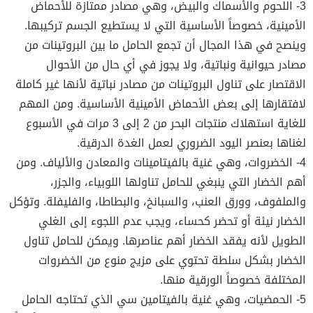
3- اللحوم والأسماك والبيض، وهي مصادر ممتازة للأحماض
الأمينية، خصوصاً الأساسية التي لا يستطيع الجسم تركيبها.
وينصح في هذا المجال أن تجمع الحامل ما بين البروتينات من
مصادر حيوانية ونباتية، ولا يجوز في أي حال من الأحوال
الاقتصار على تناول البروتينات من مصادر نباتية لأنها غير كاملة
لافتقارها إلى بعض الأحماض الأمينية الأساسية. ومن المهم
للغاية استهلاك منتجات البحر من 2 إلى 3 مرات في الأسبوع
لغناها بعنصر اليود الضروري لعمل الغدة الدرقية.
4- الخضروات، وهي غنية بالفيتامينات والمعادن والألياف. ومن
أهم الخضار التي ينبغي للحامل تناولها اللوبياء، والجزر،
والملفوف، وورق العنب، والسبانخ، والبطاطا، والفليفلة. وتؤكل
الخضار نيئة أو تحضر كحساء، ويجب عدم اللجوء إلى الغلي
الطويل لأنه يفقد الخضار أهم عناصرها. ويمكن للحامل تناول
الخضار بشكل سلطة تحتوي على مزيج منوع من الخضروات
المختلفة خصوصاً الورقية منها.
5- الحمضيات، وهي غنية بالفيتامين سي الذي تحتاجه الحامل