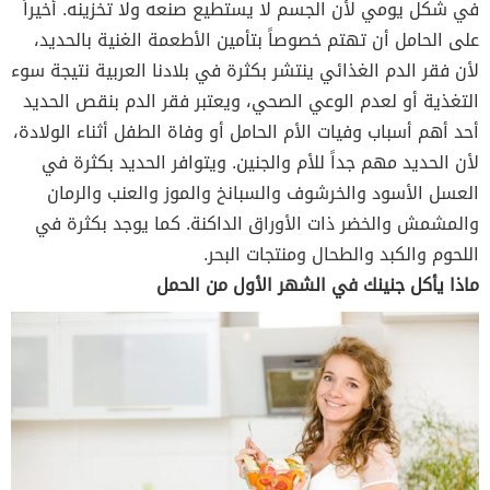
في شكل يومي لأن الجسم لا يستطيع صنعه ولا تخزينه. أخيراً
على الحامل أن تهتم خصوصاً بتأمين الأطعمة الغنية بالحديد،
لأن فقر الدم الغذائي ينتشر بكثرة في بلادنا العربية نتيجة سوء
التغذية أو لعدم الوعي الصحي، ويعتبر فقر الدم بنقص الحديد
أحد أهم أسباب وفيات الأم الحامل أو وفاة الطفل أثناء الولادة،
لأن الحديد مهم جداً للأم والجنين. ويتوافر الحديد بكثرة في
العسل الأسود والخرشوف والسبانخ والموز والعنب والرمان
والمشمش والخضر ذات الأوراق الداكنة. كما يوجد بكثرة في
اللحوم والكبد والطحال ومنتجات البحر.
ماذا يأكل جنينك في الشهر الأول من الحمل