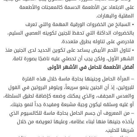
على الابتعاد عن الأطعمة الدسمة كالمعجنات والأطعمة
المقلية والبهارات.
• السبانخ من الخضروات الورقية المهمة والتي تعرف
بالخضروات الداكنة التي تحفظ للجنين تكوينه العصبي السليم،
فاحرصي على تناوله بطرق متعددة.
• تناول اللحم الأبيض يساعد على تكوين الحديد لدى الجنين منذ
الشهر الأول، ولكن يجب أن تحصلي عليه ناضجًا بصورة تامة.
أفضل الأطعمة للحامل في الأشهر الأولى
– المرأة الحامل وجنينها بحاجة ماسة خلال هذه الفترة
للبروتين، إذ أن الجنين ينمو سريعاً، ويتوفر البروتين في الفول
والعدس المجفف، والذي يمكنك وضعه كإضافة لطبق السلطة،
أو غليه وسلقه ليكون وجبة مشبعة ومفيدة جداً لنمو جنينك.
– من المعروف أن جسم الحامل بحاجة ماسة للكالسيوم الذي
يأخذه جنينها منها لبناء عظامه، وعليها تعويضه من خلال
شربها للحليب.