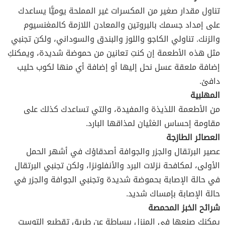
تناول مقدار صغير من المكسرات غير المملحة يوميًّا يساعدك
على إمداد جسمك بالبروتين والمعادن اللازمة كالمغنسيوم
والزنك. تناولي الكاجو واللوز والبندق والسوداني، ولكن تجنبي
مثل هذه الأطعمة إن كنتِ تعانين من حموضة شديدة، ويمكنكِ
إضافة ملعقة عسل نحل إليها أو إضافة أي منها لكوب حليب
دافئ.
المهلبية
من الأطعمة اللذيذة والمفيدة، والتي تساعدك كذلك على
مقاومة إحساس الغثيان لمذاقها البارد.
العصائر الطازجة
عصير البرتقال والجزر والجوافة أصدقاؤك في أشهر الحمل
الأولى، لمكافحة نزلات البرد والأنفلونزا، ولكن تجنبي البرتقال
في حالة الإصابة بحموضة شديدة وتجنبي الجوافة والجزر في
حالة الإصابة بإمساك شديد.
شرائح الخبز المحمصة
يمكنكِ صنعها في المنزل ببساطة عن طريق تقطيع التوست