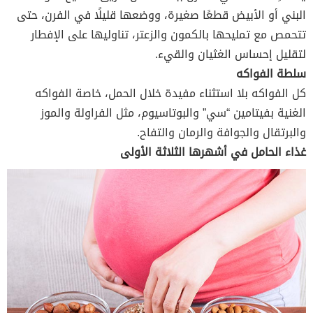
البني أو الأبيض قطعًا صغيرة، ووضعها قليلًا في الفرن، حتى
تتحمص مع تمليحها بالكمون والزعتر، تناوليها على الإفطار
لتقليل إحساس الغثيان والقيء.
سلطة الفواكه
كل الفواكه بلا استثناء مفيدة خلال الحمل، خاصة الفواكه
الغنية بفيتامين “سي” والبوتاسيوم، مثل الفراولة والموز
والبرتقال والجوافة والرمان والتفاح.
غذاء الحامل في أشهرها الثلاثة الأولى