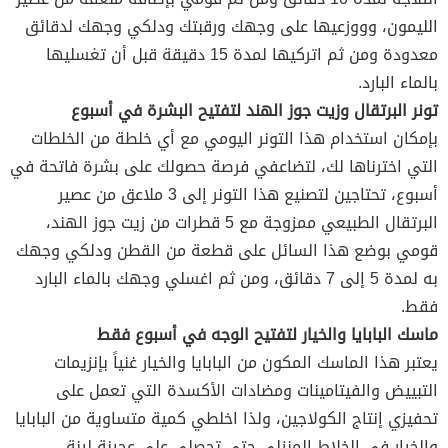
الليمون، وووزعيها على وجهك ورقبتك ودلكي وجهك لدقائق
معدودة ومن ثم اتركيها لمدة 15 دقيقة قبل أن تغسليها
بالماء البارد.
تونر البرتقال وزيت جوز الهند لتفتيح البشرة في أسبوع
بإمكان استخدام هذا التونر اليومي مع أي خلطة من الخلطات
التي اخترناها لك، لتضاعفي فرصة حصولك على بشرة فاتحة في
أسبوع، تحتاجين لتصنيع هذا التونر إلى 3 ملاعق من عصير
البرتقال الطبيعي ممزوجة مع 5 قطرات من زيت جوز الهند،
قومي بوضع هذا السائل على قطعة من القطن ودلكي وجهك
به لمدة 5 إلى 7 دقائق، ومن ثم اغسلي وجهك بالماء البارد
فقط.
ماسك البابايا والخيار لتفتيح الوجه في أسبوع فقط
يعتبر هذا الماسك المكون من البابايا والخيار غنياً بإنزيمات
التبييض والفيتامينات ومضادات الأكسدة التي تعمل على
تحفيزي إنتاج الكولاجين، ولذا اخلطي كمية متساوية من البابايا
والخيار في الخلاط المنزلي حتى تحصلي على عجينة لينة