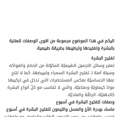
اليكم في هذا الموضوع مجموعة من اقوى الوصفات للعناية
بالبشرة وتفتيحها وترطيبها بطريقة طبيعية.
تفتيح البشرة
تعتبر وسائل التجميل الطبيعيّة المكوّنة من الخضار والفواكه
وسيلة آمنة لـ تفتيح البشرة السمراء وتبييضها، كما لا تنتج
عنها الحساسيّة بعكس المستحضرات التي تدخل في تركيبها
موادّ كيماويّة وصناعيّة، والتي لا تتناسب مع كلّ أنواع البشرة
كالدهنيّة، الجافّة والعاديّة.
وصفات لتفتيح البشرة في أسبوع
ماسك بودرة الأرز والعسل والليمون لتفتيح البشرة في أسبوع
امزجي ملعقتين من عصير الليمون الطازج والحامض مع ملعقتين