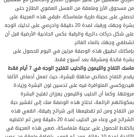
من مسحوق الأرز وملعقة من العسل العضوي الطازج حتى
تحصلي على عجينة طرية متماسكة. طبقي هذه العجينة على
بشرة وجهك ورقبك لمدة 20 دقيقة واحرصي على تدليك الوجه
على شكل حركات دائرية والرقبة عكس الجاذبية الأرضية قبل أن
تشطفي وجهك بالماء الفاتر.
بإمكانك تطبيق هذه الوصفة مرتين في اليوم للحصول على
بشرة فاتحة ومشرقة بعد أسبوع فقط.
ماسك التفاح والليمون والحليب لتفتيح الوجه في 7 أيام فقط
يقدم التفاح خصائص مذهلة للبشرة، حيث تعمل أحماض الألفا
هيدروكسي المتوافرة فيه على تحسين لون البشرة وزيادة
مرونتها. وكما أن الحليب والليمون يعززان تفتيح البشرة
بمكوناتهم الرائعة، تحتاج هذه الوصفة منك إلى تقشير حبة
من التفاح ومن ثم تقطيعها إلى شرائح رقيقة، انقعي هذه
الشرائح في وعاء من الحليب لمدة 20 دقيقة ومن ثم اخلطيه
بالخلاط للحصول على عجينة متماسكة، ضعي هذه العجينة في
الثلاجة لمدة 10 دقائق ومن ثم قومي بإضافة ملعقة من عصير