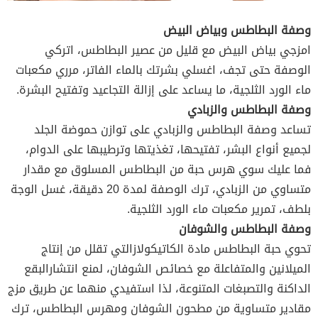
وصفة البطاطس وبياض البيض
امزجي بياض البيض مع قليل من عصير البطاطس، اتركي
الوصفة حتى تجف، اغسلي بشرتك بالماء الفاتر، مرري مكعبات
ماء الورد الثلجية، ما يساعد على إزالة التجاعيد وتفتيح البشرة.
وصفة البطاطس والزبادي
تساعد وصفة البطاطس والزبادي على توازن حموضة الجلد
لجميع أنواع البشر، تفتيحها، تغذيتها وترطيبها على الدوام،
فما عليك سوي هرس حبة من البطاطس المسلوق مع مقدار
متساوي من الزبادي، ترك الوصفة لمدة 20 دقيقة، غسل الوجة
بلطف، تمرير مكعبات ماء الورد الثلجية.
وصفة البطاطس والشوفان
تحوي حبة البطاطس مادة الكاتيكولازالتي تقلل من إنتاج
الميلانين والمتفاعلة مع خصائص الشوفان، لمنع انتشارالبقع
الداكنة والتصبغات المتنوعة، لذا استفيدي منهما عن طريق مزج
مقادير متساوية من مطحون الشوفان ومهرس البطاطس، ترك