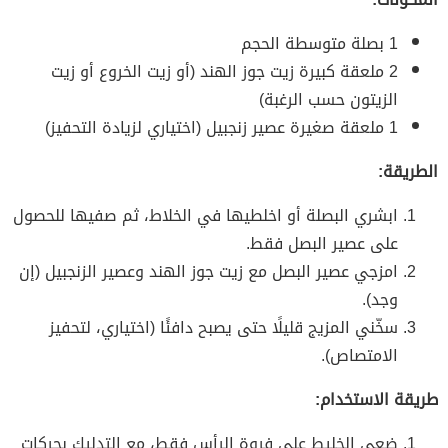
1 بصلة متوسطة الحجم
2 ملعقة كبيرة زيت جوز الهند (أو زيت الخروع أو زيت
الزيتون حسب الرغبة)
1 ملعقة صغيرة عصير زنجبيل (اختياري لزيادة التحفيز)
الطريقة:
ابشري البصلة أو اخلطيها في الخلاط، ثم صفيها للحصول
على عصير البصل فقط.
امزجي عصير البصل مع زيت جوز الهند وعصير الزنجبيل (إن
وجد).
سخّني المزيج قليلًا حتى يصبح دافئًا (اختياري، لتحفيز
الامتصاص).
طريقة الاستخدام:
ضعي الخليط على فروة الرأس فقط، مع التدليك بحركات