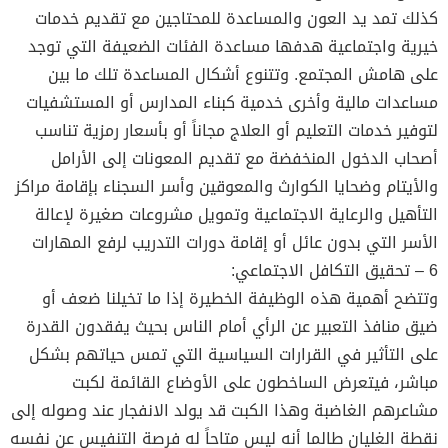
كذلك تمد يد العون والمساعدة للمحتاجين مع تقديم خدمات
خيرية واجتماعية هدفها مساعدة الفئات الضعيفة التي توجد
على هامش المجتمع. وتتنوع أشكال المساعدة تلك ما بين
مساعدات مالية وأخرى خدمية كبناء المدارس أو المستشفيات
لتوفير خدمات التعليم أو العلاج مجاناً أو بأسعار رمزية تناسب
أصحاب الدخول المنخفضة مع تقديم المعونات إلى الأرامل
والأيتام وضحايا الكوارث والمعوقين وأسر السجناء بإقامة مراكز
التأهيل والرعاية الاجتماعية وتمويل مشروعات صغيرة لإعالة
الأسر التي بدون عائل أو إقامة دورات التدريب لرفع المهارات
6 – تحقيق التكافل الاجتماعي:
وتتضح أهمية هذه الوظيفة الخطيرة إذا ما تخيلنا ضعف أو
ضيق منافذ التعبير عن الرأي أمام الناس بحيث يفقدون القدرة
على التأثير في القرارات السياسية التي تمس حياتهم بشكل
مباشر، فيتعرض الساخطون على الأوضاع القائمة لكبت
مشاعرهم الغاضبة وهذا الكبت قد يولد الانفجار عند وصوله إلى
نقطة الغليان طالما أنه ليس متاحاً له فرصة التنفيس عن نفسه