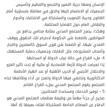
الإنسان ومنها حرية التعبير والتجمع والتنظيم وتأسيس
الجمعيات أو الانضمام إليها والحق في معاملة متساوية أمام
القانون وحرية التصويت والمشاركة في الانتخابات والحوار
والنقاش العام حول القضايا المختلفة .
وهكذا، يصبح المجتمع المدني بمثابة محامي يدافع عن
المواطنين بالضغط على الحكومة لاحترام تلك الحقوق ووقف
التعدي عليها، أو الضغط على قوى السوق كالمنتجين والتجار
وأصحاب المشروعات مثل النقابات وجمعيات حماية المستهلك.
4- ملء الفراغ في حالة غياب الدولة أو انسحابها:
إذا تعرضت الدولة لأزمة اقتصادية أو مالية أو تحت تأثير الغزو
والاحتلال الأجنبي أو الحرب الأهلية أو عند انهيار الأنظمة
الدكتاتورية وتختفي فيها الدولة وتعجز عن أداء وظائفها تجاه
المجتمع يقوم المجتمع المدني بملء الفراغ القائم
5 – توفير الخدمات ومساعدة المحتاجين:
صحيح أن جزءاً مهماً من وظيفة منظمات المجتمع المدني هو
الدفاع عن المصالح الخاصة المشتركة لفئات بعينها إلا أنها