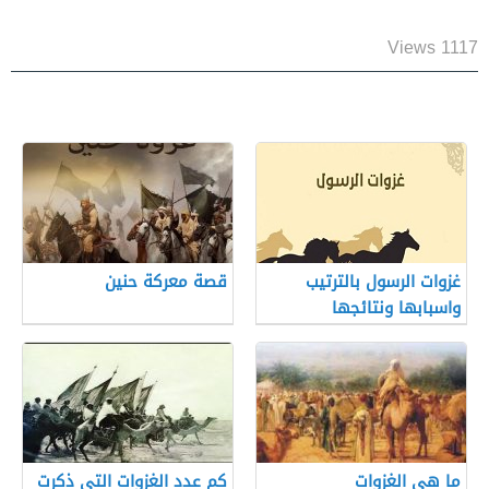
1117 Views
غزوات الرسول بالترتيب
قصة معركة حنين
واسبابها ونتائجها
ما هي الغزوات
كم عدد الغزوات التي ذكرت