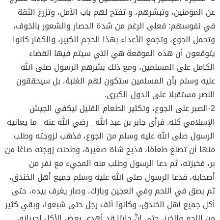
عن المؤمنين، وتبشرهم، و تفتح لهم باب الأمل، وتزرع الثقة
في نفوسهم: فعلى الرغم من شدة الحصار والشعور بالخوف،
وتحمل الجوع، وتجمع الأعداء بهذا الحجم الكبير، والكفار كانوا
يتوقعون أن هذه الموقعة هي التي سيتم فيها القضاء
الكامل على المسلمين، ومع ذلك بشرهم الرسول صلى الله
عليه وسلم بأن المسلمين ستكون لهم الغلبة، بل سيحققون
النصر مستقبلا على الدول الكبرى.
2-الصبر على الجوع، وتكثير الطعام القليل ليكفي الجيش
الإسلامي كله. فرأى جابر بن عبد الله _رضي الله عنه_ ما يعانيه
الرسول صلى الله عليه وسلم من الجوع، فذهب لزوجته وطلب
منها أن تصنع طعامًا، فذبح شاة صغيرة، وطحنت زوجته صاعًا من
بر، فخبزته، ثم دعا الرسول وطلب منه المجيء مع نفر من
أصحابه، فدعا الرسول صلى الله عليه وسلم جميع أهل الخندق،
ثم بصق في اللحم وفي العجين وبارَكَ، وصار يغرف بيده، حتى
أكل جميع أهل الخندق، وكانوا ألف رجل حتى شبعوا، وبقي كثير
من اللحم والخبز، حتى إنَّ جابرًا قد أهدى بعض الأكل لجيرانه،