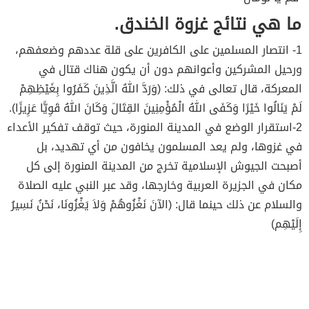
ما هي نتائج غزوة الخندق.
1- انتصار المسلمين على الكافرين على قلة عددهم وضعفهم،
ورحيل المشركين وأعوانهم دون أن يكون هناك قتال في
المعركة، قال تعالى في ذلك: (وَرَدَّ اللهُ الَّذِينَ كَفَرُوا بِغَيْظِهِمْ
لَمْ يَنَالُوا خَيْرًا وَكَفَى اللهُ الْمُؤْمِنِينَ القِتَالَ وَكَانَ اللهُ قَوِيًّا عَزِيزًا).
2-استقرار الوضع في المدينة المنورة، حيث توقف تفكير الأعداء
في غزوها، ولم يعد المسلمون يخافون من أي تهديد، بل
أصبحت الجيوش الإسلامية تخرج من المدينة المنورة إلى كل
مكان في الجزيرة العربية وخارجها، وقد عبر النبي عليه الصلاة
والسلام عن ذلك حينما قال: (الآنَ نَغْزُوهُمْ وَلاَ يَغْزُونَا، نَحْنُ نَسِيرُ
إِلَيْهِم)