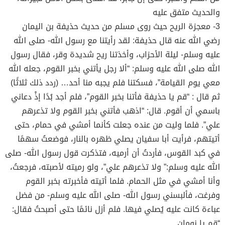
والحديث متفق عليه
3- معجزة الريح حيث روى مسلم من حديث حذيفة بن اليمان
رضي الله عنه قال حذيفة: لقد رأيتنا مع رسول الله- صلى الله
عليه وسلم- ليلة الأحزاب، وأخذتنا ريح شديدة وقر، فقال رسول
الله صلى الله عليه وسلم: “ألا رجل يأتني بخبر القوم، جعله الله
معي يوم القيامة”، فسكتنا فلم يجبه منا أحد… (ردد ذلك ثلاثًا)
ثم قال : “قم يا حذيفة فأتنا بخبر القوم”، فلم أجد بُدًا إذْ دعاني
باسمي أن أقوم. قال: “اذهب فأتني بخبر القوم ولا تذعرهم
علي”. فلما وليت من عنده جعلت كأنما أمشي في حمام، حتى
أتيتهم، فرأيت أبا سفيان يصلي ظهره بالنار، فوضعتُ سهمًا
في كبد القوس، فأردتُ أن أرميه، فتذكرت قول رسول الله- صلى
الله عليه وسلم:” ولا تذعرهم علي”، ولو رميته لأصبته، فرجعتُ،
وأنا أمشي في مثل الحمام. فلما أتيته فأخبرته بخبر القوم
وفرغت، فألبسني رسول الله- صلى الله عليه وسلم- من فضل
عباءة كانت عليه يُصلي فيها. فلم أزل نائمًا حتى أصبحتُ فقال:
“قم يا نومان