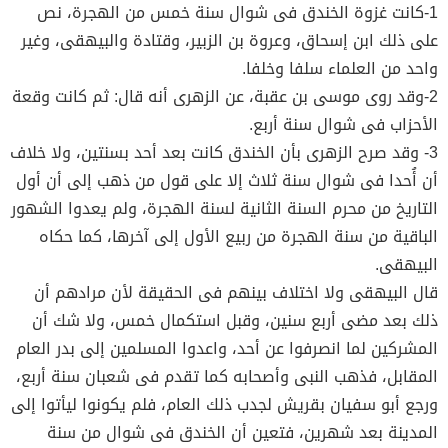
1-كانت غزوة الخندق فى شوال سنة خمس من الهجرة، نص
على ذلك ابن إسحاق، وعروة بن الزبير، وقتادة والبيهقى، وغير
واحد من العلماء سلفا وخلفا.
2-وقد روى موسى بن عقبة، عن الزهرى أنه قال: ثم كانت وقعة
الأحزاب فى شوال سنة أربع.
3- وقد صرح الزهرى بأن الخندق كانت بعد أحد بسنتين، ولا خلاف
أن أُحدا فى شوال سنة ثلاث إلا على قول من ذهب إلى أن أول
التاريخ من محرم السنة الثانية لسنة الهجرة، ولم يعدوا الشهور
الباقية من سنة الهجرة من ربيع الأول إلى آخرها، كما حكاه
البيهقى.
قال البيهقى ولا اختلاف بينهم فى الحقيقة لأن مرادهم أن
ذلك بعد مضى أربع سنين، وقبل استكمال خمس، ولا شك أن
المشركين لما انصرفوا عن أحد، واعدوا المسلمين إلى بدر العام
المقابل، فذهب النبى وأصحابه كما تقدم فى شعبان سنة أربع،
ورجع أبو سفيان بقريش لجدب ذلك العام، فلم يكونوا ليأتوا إلى
المدينة بعد شهرين، فتعين أن الخندق فى شوال من سنة