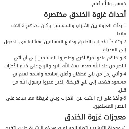
خمس، والله أعلم.
أحداث غزوة الخندق مختصرة
1-بدأت الغزوة بين الأحزاب والمسلمين وكان عددهم 3 آلاف
فقط.
2-وتفاجأ الأحزاب بالخندق ودفاع المسلمين وفشلوا في الدخول
إلى المدينة.
3-ولكنهم عادوا مرة أخرى وحاصروا المسلمين إلى أن أتى
النصر من عند الله بعدما بعث الله البرد والريح على خيام الأحزاب.
4-وأتي رجل من بني غطفان وأعلن إسلامه واسمه نعيم بن
مسعود فذهب إلى بني قريظة الذين غدروا برسول الله من
قبل.
5-وأخذ على زرع الشك بين الأحزاب وبني قريظة مما ساعد على
انتصار المسلمين.
معجزات غزوة الخندق
1- معجزة التبشير بانتصار المسلمين وهذه البشارة جاءت لتفرج