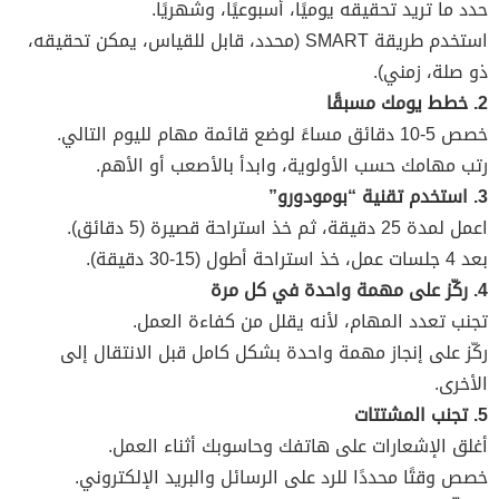
حدد ما تريد تحقيقه يوميًا، أسبوعيًا، وشهريًا.
استخدم طريقة SMART (محدد، قابل للقياس، يمكن تحقيقه،
ذو صلة، زمني).
2. خطط يومك مسبقًا
خصص 5-10 دقائق مساءً لوضع قائمة مهام لليوم التالي.
رتب مهامك حسب الأولوية، وابدأ بالأصعب أو الأهم.
3. استخدم تقنية “بومودورو”
اعمل لمدة 25 دقيقة، ثم خذ استراحة قصيرة (5 دقائق).
بعد 4 جلسات عمل، خذ استراحة أطول (15-30 دقيقة).
4. ركّز على مهمة واحدة في كل مرة
تجنب تعدد المهام، لأنه يقلل من كفاءة العمل.
ركّز على إنجاز مهمة واحدة بشكل كامل قبل الانتقال إلى
الأخرى.
5. تجنب المشتتات
أغلق الإشعارات على هاتفك وحاسوبك أثناء العمل.
خصص وقتًا محددًا للرد على الرسائل والبريد الإلكتروني.