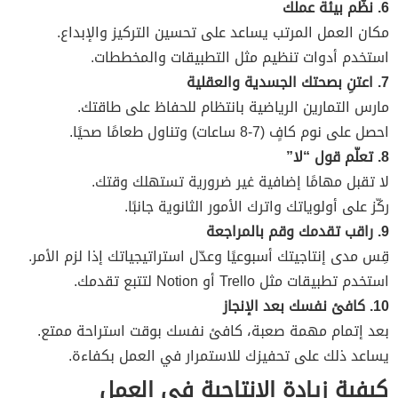
6. نظّم بيئة عملك
مكان العمل المرتب يساعد على تحسين التركيز والإبداع.
استخدم أدوات تنظيم مثل التطبيقات والمخططات.
7. اعتنِ بصحتك الجسدية والعقلية
مارس التمارين الرياضية بانتظام للحفاظ على طاقتك.
احصل على نوم كافٍ (7-8 ساعات) وتناول طعامًا صحيًا.
8. تعلّم قول “لا”
لا تقبل مهامًا إضافية غير ضرورية تستهلك وقتك.
ركّز على أولوياتك واترك الأمور الثانوية جانبًا.
9. راقب تقدمك وقم بالمراجعة
قِس مدى إنتاجيتك أسبوعيًا وعدّل استراتيجياتك إذا لزم الأمر.
استخدم تطبيقات مثل Trello أو Notion لتتبع تقدمك.
10. كافئ نفسك بعد الإنجاز
بعد إتمام مهمة صعبة، كافئ نفسك بوقت استراحة ممتع.
يساعد ذلك على تحفيزك للاستمرار في العمل بكفاءة.
كيفية زيادة الإنتاجية في العمل