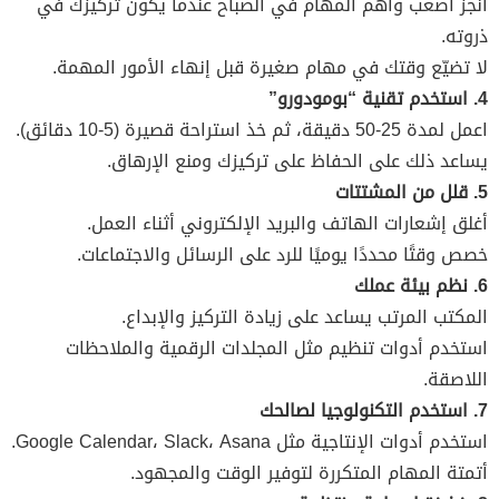
أنجز أصعب وأهم المهام في الصباح عندما يكون تركيزك في
ذروته.
لا تضيّع وقتك في مهام صغيرة قبل إنهاء الأمور المهمة.
4. استخدم تقنية “بومودورو”
اعمل لمدة 25-50 دقيقة، ثم خذ استراحة قصيرة (5-10 دقائق).
يساعد ذلك على الحفاظ على تركيزك ومنع الإرهاق.
5. قلل من المشتتات
أغلق إشعارات الهاتف والبريد الإلكتروني أثناء العمل.
خصص وقتًا محددًا يوميًا للرد على الرسائل والاجتماعات.
6. نظم بيئة عملك
المكتب المرتب يساعد على زيادة التركيز والإبداع.
استخدم أدوات تنظيم مثل المجلدات الرقمية والملاحظات
اللاصقة.
7. استخدم التكنولوجيا لصالحك
استخدم أدوات الإنتاجية مثل Google Calendar، Slack، Asana.
أتمتة المهام المتكررة لتوفير الوقت والمجهود.