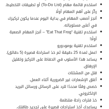
استخدم قائمة مهام (To-Do List) أو تطبيقات التخطيط.
ركّز على أهم المهام أولًا
أنجز أصعب المهام في بداية اليوم عندما يكون تركيزك
في أعلى مستوياته.
استخدم تقنية “Eat That Frog” – أنجز المهام الصعبة
أولًا!
استخدم تقنية بومودورو
اعمل لمدة 25 دقيقة ثم خذ استراحة قصيرة (5 دقائق).
يساعد هذا الأسلوب في الحفاظ على التركيز وتقليل
الإرهاق.
قلل من المشتتات
أغلق الإشعارات غير الضرورية أثناء العمل.
خصص وقتًا محددًا للرد على الرسائل ورسائل البريد
الإلكتروني.
خذ فترات راحة منتظمة
يساعدك أخذ استراحات قصيرة على تجديد طاقتك.