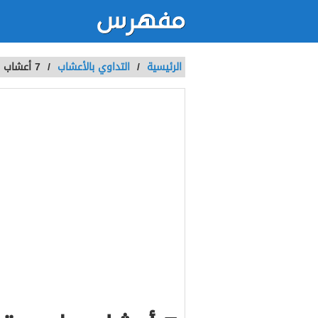
الرئيسية
/
التداوي باﻷعشاب
/
7 أعشاب طبيعية تعالج القولون نهائياً بدون أدوية