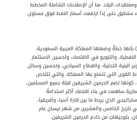
معتقدات البلاد. منا أن الإصلاحات الشاملة المخطط
راء ستطبق حتى إذا ارتفعت أسعار النفط فوق مستوى
يمكن تعريف (رؤية السعودية 2030) بأنها خطةٌ وضعتها المملكة العربية السعودية،
النفطية، والتنويع في الاقتصاد، وتحسين الاستثمار
ر البنية التحتية، والقطاع السياحي، وتحسين وسائل
قاط القوى التي تتمتع بها المملكة، والتي تتلخص
ة، كونها تضم الحرمين الشريفين قبلة جميع المسلمين،
ارية ساهمت في بناء اقتصاد أكثر استدامةً
تراتيجي الذي يربط ما بين قارة آسيا، وأفريقيا،
ة في تاريخ الخامس والعشرين من شهر نيسان عام