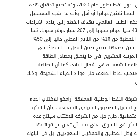
تستطيع السعودية من خلاله العيش بدون نفط بحلول عام 2020، وتستطيع تحقيق هذه
لنفط ثلاثين دولارا أو أقل، وأنه من شبه المستحيل
حكم الطلب العالمي. تهدف الخطة إلى زيادة الإيرادات
غير النفطية ستة أضعاف من نحو 43.5 مليار دولار سنويا إلى 267 مليار دولار سنويا، كما
تهدف إلى زيادة حصة الصادرات غير النفطية من 16% من الناتج المحلي حاليا إلى 50%
من الناتج وتسعى السعودية إلى تحسين وضعها لتصبح ضمن أفضل 15 اقتصادًا في
لمرتبة العشرين. في ما يتعلق بمصادر الطاقة
ة الشمسية في شمال البلاد، كما أن الصناعات
تجنب نقاط الضعف مثل موارد المياه الشحيحة، وذلك
.
ودية أقل من 5%” من شركة النفط الوطنية العملاقة أرامكو للاكتتاب العام
لتمويل الصندوق السيادي السعودي، وأن أرامكو
اقتصادية. طرح جزء من الشركة للاكتتاب سينتج عدة
أرامكو في السوق يعني يجب أن تعلن عن قوائمها
 وكل المحللين والمفكرين السعوديين، بل كل البنوك