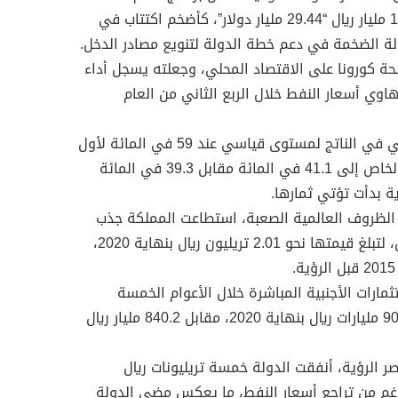
للخصخصة، ما جمع سيولة بنحو 110.4 مليار ريال “29.44 مليار دولار”، كأضخم اكتتاب في
لة الضخمة في دعم خطة الدولة لتنويع مصادر الدخل.
حة كورونا على الاقتصاد المحلي، وجعلته يسجل أداء
وي أسعار النفط خلال الربع الثاني من العام
-وقفزت مساهمة القطاع غير النفطي في الناتج لمستوى قياسي عند 59 في المائة لأول
مرة، كما ارتفعت مساهمة القطاع الخاص إلى 41.1 في المائة مقابل 39.3 في المائة
ة بدأت تؤتي ثمارها.
الظروف العالمية الصعبة، استطاعت المملكة جذب
استثمارات أجنبية بنحو 862 مليار ريال، لتبلغ قيمتها نحو 2.01 تريليون ريال بنهاية 2020،
ثمارات الأجنبية المباشرة خلال الأعوام الخمسة
الماضية نحو 66.8 مليار ريال، لتبلغ 907 مليارات ريال بنهاية 2020، مقابل 840.2 مليار ريال
 الرؤية، أنفقت الدولة خمسة تريليونات ريال
رغم من تراجع أسعار النفط، ما يعكس مضي الدولة