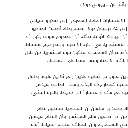
بأكثر من تريليوني دولار.
الاستثمارات العامة السعودي إلى صندوق سيادي
بأصول تقدر قيمتها بتريليوني دولار إلى 2.5 تريليون دولار ليصبح بذلك أضخم” الصناديق
 أن البيانات الأولية تتكلم أن الصندوق سوف يكون أو
من 10% من القدرة الاستثمارية في الكرة الأرضية، ويقدر حجم ممتلكاته
عالمية. وأضاف أن السعودية ستكون قوة استثمارية من خلال
ا للكرة الأرضية وليس فقط على المنطقة.
ن سنويا من ثمانية ملايين إلى ثلاثين مليونا بحلول
لبنى التحتية كمطار جدة الجديد ومطار الطائف سيدعم
حتية في مكة واستثمار أراض محيطة بالحرم المكي.
اك محمد بن سلمان أن السعودية ستطبق نظام
ن أجل تحسين مناخ الاستثمار، وأن النظام سيمكن
 في السعودية، وأن المملكة ستفتح السياحة أمام