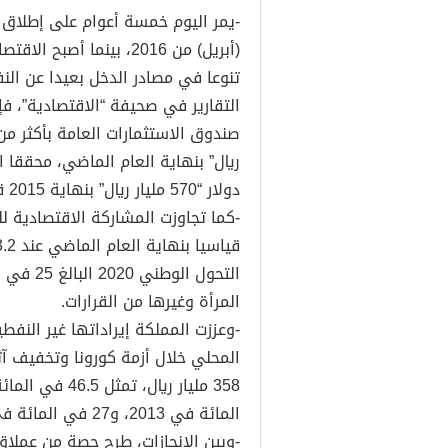
(أبريل) من 2016، بينما 
تنوعا في مصادر الدخل بعيدا عن ال
التقارير في صحيفة “الاقتصادية”، 
دولار “570 مليار ريال” بنهاية 2015 قبل الرؤية.
-كما تجاوزت المشاركة الاقتصادية
التحول ا
المرأة وغيرها من القرارات.
-وعززت المملكة إيراداتها غير النفط
المحلي خلال أزمة كورونا وتخفيف آث
المائة في 2013، و27 في المائة في 2015 قبل الرؤية.
-وبين الإنجازات، طرح حصة من عملا