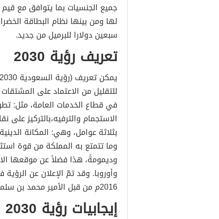
جميع الجنسيات بما يتوافق مع قيم و
لها ومن بينها نظام البطاقة الخض
سبعين دولارا للبرميل من جديد.
تعريف رؤية 2030
للتقليل من الاعتماد على المشتقات 
في قطاع الخدمات العامة، مثل: تطوي
الاستجمام والترفيه،بالتركيز على ن
بثلاثة عوامل، وهي: المكانة الديني
وما تتمتع به المملكة من قوة استثم
وديمومةً، هذا فضلاً عن موقعها الاس
وأوروبا. وقد تمّ الإعلان عن الرؤي
2016م من قبل الأمير محمد بن سلمان، بتوجيهاتٍ من خادم الحرمين الشريفين.
إيجابيات رؤية 2030