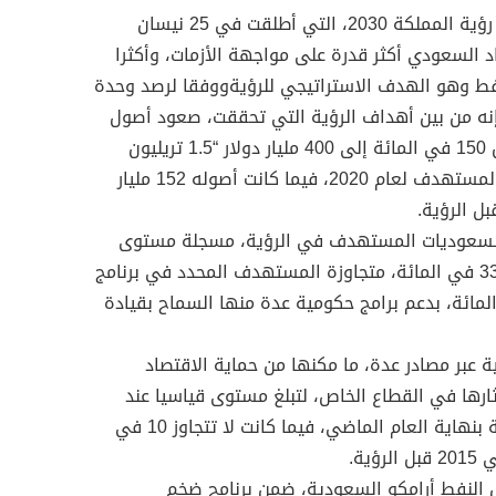
-يمر اليوم خمسة أعوام على إطلاق رؤية المملكة 2030، التي أطلقت في 25 نيسان
أصبح الاقتصاد السعودي أكثر قدرة على مواجهة الأزمات، وأكثرا
نفط وهو الهدف الاستراتيجي للرؤيةووفقا لرصد وحدة
فإنه من بين أهداف الرؤية التي تحققت، صعود أصول
صندوق الاستثمارات العامة بأكثر من 150 في المائة إلى 400 مليار دولار “1.5 تريليون
ريال” بنهاية العام الماضي، محققا المستهدف لعام 2020، فيما كانت أصوله 152 مليار
 للسعوديات المستهدف في الرؤية، مسجلة مستوى
قياسيا بنهاية العام الماضي عند 33.2 في المائة، متجاوزة المستهدف المحدد في برنامج
لوطني 2020 البالغ 25 في المائة، بدعم برامج حكومية عدة منها السماح بقيادة
ية عبر مصادر عدة، ما مكنها من حماية الاقتصاد
ارها في القطاع الخاص، لتبلغ مستوى قياسيا عند
358 مليار ريال، تمثل 46.5 في المائة بنهاية العام الماضي، فيما كانت لا تتجاوز 10 في
ق النفط أرامكو السعودية، ضمن برنامج ضخم