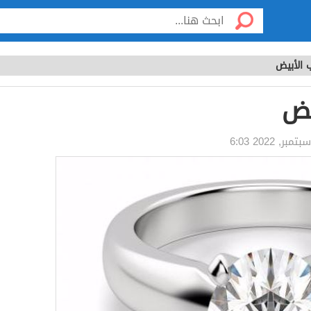
 الأبيض
يض