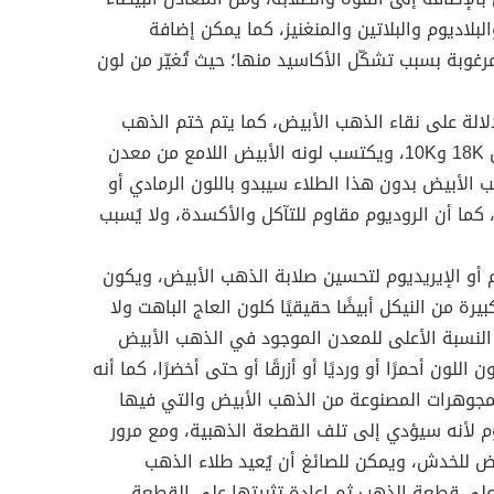
لبلاديوم والبلاتين والمنغنيز، كما يمكن إضافة
رغوبة بسبب تشكّل الأكاسيد منها؛ حيث تُغيّر من لون
لالة على نقاء الذهب الأبيض، كما يتم ختم الذهب
الأبيض لتمميزه عن الفضة بختم مثل 18K و10K، ويكتسب لونه الأبيض اللامع من معدن
 الأبيض بدون هذا الطلاء سيبدو باللون الرمادي أو
 كما أن الروديوم مقاوم للتآكل والأكسدة، ولا يُسبب
م أو الإيريديوم لتحسين صلابة الذهب الأبيض، ويكون
رة من النيكل أبيضًا حقيقيًا كلون العاج الباهت ولا
 النسبة الأعلى للمعدن الموجود في الذهب الأبيض
لون أحمرًا أو ورديًا أو أزرقًا أو حتى أخضرًا، كما أنه
لمجوهرات المصنوعة من الذهب الأبيض والتي فيها
يوم لأنه سيؤدي إلى تلف القطعة الذهبية، ومع مرور
 للخدش، ويمكن للصائغ أن يُعيد طلاء الذهب
 على قطعة الذهب ثم إعادة تثبيتها على القطعة،