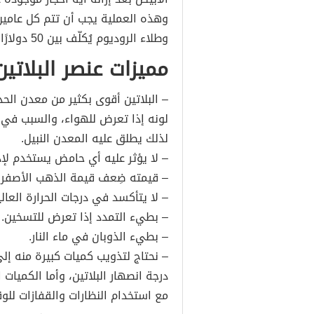
وهذه العملية يجب أن تتم كل عامين
وطلاء الروديوم يُكلّف بين 50 دولارًا و 150 دولارًا تقريبًا.
مميزات عنصر البلاتين
– البلاتين أقوى بكثير من معدن الحدي
لونه إذا تعرض للهواء، والسبب في ذل
لذلك يطلق عليه المعدن النبيل.
– لا يؤثر عليه أي حامض يستخدم لإذ
– قيمته ضِعف قيمة الذهب الأصفر.
– لا يتأكسد في درجات الحرارة العالي
– بطيء التمدد إذا تعرض للتسخين.
– بطيء الذوبان في ماء النار.
– نحتاج لتذويب كميات كبيرة منه إلى
درجة انصهار البلاتين، وأما الكميات 
مع استخدام النظارات والقفازات للوق