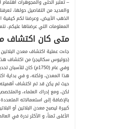
– تعتبر الحلى والمجوهرات اهتمام ال
والعديد من التفاصيل حولها، تعرفن
الذهب الأبيض، وعرضنا لكم كيفية ا
المعلومات التي عرضناها عليكم، نت
متى كان اكتشاف معد
جاءت عملية اكتشاف معدن البلاتين 
(جوليوس سكاليجر) من اكتشاف هذا المع
وفي عام (1750م) كان لل
هذا المعدن، ولكنه، و في بداية اك
حيث لم يكن قد تم اكتشاف أهميته ع
لكن، ومع إدراك العلماء، والمتخصصي
بالإضافة إلى استعمالاته المتعددة 
كبيرة ليصبح معدن البلاتين أو البلا
الأغلى ثمناً، و الأكثر ندرة في العالم