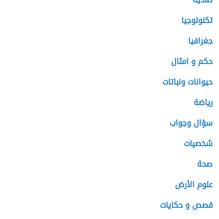
تكنولوجيا
جغرافيا
حكم و امثال
حيوانات ونباتات
رياضة
سؤال وجواب
شخصيات
صحة
علوم الأرض
قصص و حكايات