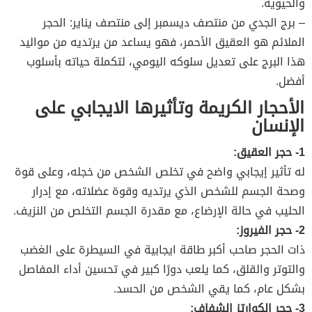
والحيوية.
– برج الجدي من منتصف ديسمبر إلى منتصف يناير: الحجر
الملائم هو العقيق الأحمر، فهو يساعد من يرتديه من مواليد
هذا البرج على تعديل سلوكه اليومي، لتكملة حياته بأسلوب
أفضل.
الأحجار الكريمة وتأثيرها الايجابي على
الإنسان
1- حجر العقيق:
له تأثير إيجابي واضح في تخلص الشخص من خجله، وعلى قوة
وصحة الجسم للشخص الذي يرتديه وقوة عضلاته، مع إدرار
الحليب في حالة الإرضاع، مع مقدرة الجسم التخلص من النزيف.
2- حجر الفيروز:
ذات الحجر صاحب أكبر طاقة ايجابية في السيطرة على الغضب
والتوتر والقلق، كما يلعب دورًا كبير في تحسين أداء المفاصل
بشكل عام، كما يقي الشخص من الحسد.
3- حجر الكوارتز الشفاف: