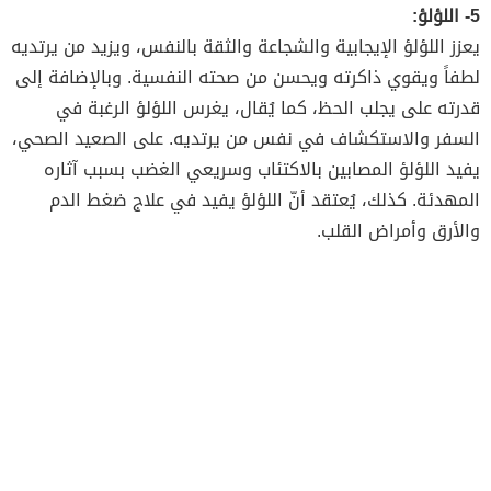
5- اللؤلؤ:
يعزز اللؤلؤ الإيجابية والشجاعة والثقة بالنفس، ويزيد من يرتديه
لطفاً ويقوي ذاكرته ويحسن من صحته النفسية. وبالإضافة إلى
قدرته على يجلب الحظ، كما يُقال، يغرس اللؤلؤ الرغبة في
السفر والاستكشاف في نفس من يرتديه. على الصعيد الصحي،
يفيد اللؤلؤ المصابين بالاكتئاب وسريعي الغضب بسبب آثاره
المهدئة. كذلك، يُعتقد أنّ اللؤلؤ يفيد في علاج ضغط الدم
والأرق وأمراض القلب.