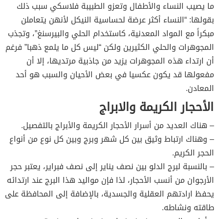
ما يصيب النساء والأطفال وتعزو الطبيبة فلاسكي سبب ذلك
بقولها: “النساء أكثر عرضة لحساسية النيكل لأنهن يتعاملن
مبكراً مع المواد المعدنية، كاستخدام الحلي والبيرسنغ”، وتجذب
المجوهرات والحلي الكثيرين ولكن “ليس كل ما يلمع ذهبا” فرغم
أن ارتداء هذه المجوهرات يزيد من جاذبية مرتديها، إلا أن
مفعولها قد يكون عكسيا في بعض الأحيان والسبب هو أحد
المعادن.
الأحجار الكريمة والابراج
– هناك العديد من أسرار الأحجار الكريمة والأبراج بالتفصيل.
– وهناك ارتباط وثيق بين كل شهر وبرج وبين كل نوع من أنواع
الحجر الكريم.
– بالنسبة لبرج الدلو بين نصف يناير إلى نصف فبراير، يعتبر حجر
الأرجوان من أنسب الأحجار، لذا فإن مواليد هذا البرج عند ارتدائه
يحفظ ارادتهم العقلية والجسدية، بالإضافة إلى المحافظة على
طاقته ونشاطه.