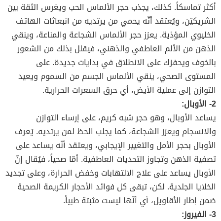
أكثر تماسكاً. كذلك، يجذب حجر الألماس الحب ويغرس الثقة بين
الشريكيْن، ويُعتقد أنّه يحمي من يرتديه من انبعاثات الهاتف
الخليوي المؤذية. يعزز حجر الألماس الشجاعة والمناعة، وينقي
الذهن من الألم العاطفي والذهني، فيقلل بذلك من الشعور
بالخوف ويحفزك على الانطلاق في بدايات جديدة. على
المستوى الصحي، ينقي الألماس الجسم من السموم ويعيد
التوازن إلى عملية الأيض، أي حرق السعرات الحرارية.
2- الأوبال:
يساعد الأوبال، وهو حجر شبه كريم، على إرساء التوازن
والانسجام ويعزز الشجاعة، كما يجلب الحظ لمن يرتديه. يُعرف
الأوبال بحجر الأمل والتغيير الإيجابي، ويعتقد أنّه يساعد على
تصفية الذهن وتجاوز التحديات العاطفية. أمّا صحياً، فيُقال إنّ
الأوبال يساعد على علاج الالتهابات وخفض الحرارة، وعلى تجديد
الخلايا الجلدية. لكن، تبقى كل فوائد الأحجار الكريمة الصحية
ضمن إطار الأقاويل، أي أنّها ليست مثبتة طبياً.
3- الفيروز: