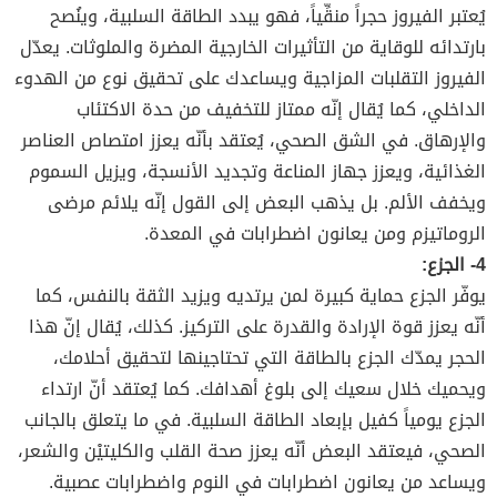
يُعتبر الفيروز حجراً منقِّياً، فهو يبدد الطاقة السلبية، وينُصح
بارتدائه للوقاية من التأثيرات الخارجية المضرة والملوثات. يعدّل
الفيروز التقلبات المزاجية ويساعدك على تحقيق نوع من الهدوء
الداخلي، كما يُقال إنّه ممتاز للتخفيف من حدة الاكتئاب
والإرهاق. في الشق الصحي، يُعتقد بأنّه يعزز امتصاص العناصر
الغذائية، ويعزز جهاز المناعة وتجديد الأنسجة، ويزيل السموم
ويخفف الألم. بل يذهب البعض إلى القول إنّه يلائم مرضى
الروماتيزم ومن يعانون اضطرابات في المعدة.
4- الجزع:
يوفّر الجزع حماية كبيرة لمن يرتديه ويزيد الثقة بالنفس، كما
أنّه يعزز قوة الإرادة والقدرة على التركيز. كذلك، يُقال إنّ هذا
الحجر يمدّك الجزع بالطاقة التي تحتاجينها لتحقيق أحلامك،
ويحميك خلال سعيك إلى بلوغ أهدافك. كما يُعتقد أنّ ارتداء
الجزع يومياً كفيل بإبعاد الطاقة السلبية. في ما يتعلق بالجانب
الصحي، فيعتقد البعض أنّه يعزز صحة القلب والكليتيْن والشعر،
ويساعد من يعانون اضطرابات في النوم واضطرابات عصبية.