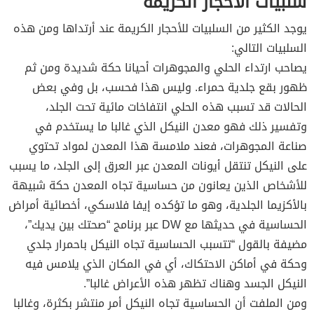
سلبيات الأحجار الكريمة
يوجد الكثير من السلبيات للأحجار الكريمة عند أرتداها ومن هذه
السلبيات التالي:
يصاحب ارتداء الحلي والمجوهرات أحيانا حكة شديدة ومن ثم
ظهور بقع جلدية حمراء. وليس هذا فحسب، بل وفي بعض
الحالات قد تسبب هذه الحلي انتفاخات مائية تحت الجلد،
وتفسير ذلك فهو معدن النيكل الذي غالبا ما يستخدم في
صناعة المجوهرات، فعند ملامسة هذا المعدن لمواد تحتوي
على النيكل تنتقل أيونات المعدن عبر العرق إلى الجلد، ما يسبب
للأشخاص الذين يعانون من حساسية تجاه المعدن حكة شبيهة
بالأكزيما الجلدية، وهو ما تؤكده إيفا فلاسكي، أخصائية أمراض
الحساسية في حديثها مع DW عبر برنامج “صحتك بين يديك”،
مضيفة بالقول “تتسبب الحساسية تجاه النيكل باحمرار جلدي
وحكة في أماكن الاحتكاك، أي في المكان الذي يلامس فيه
النيكل الجسد وهناك تظهر هذه الأعراض غالبا”.
ومن الملفت أن الحساسية تجاه النيكل أمر منتشر بكثرة، وغالبا