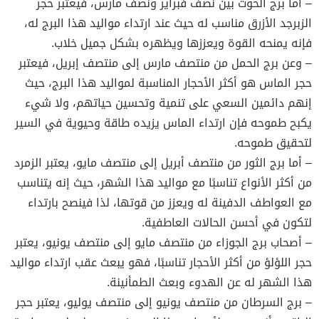
– أما برج الحوت بين نصف فبراير ونصف مارس، فيعتبر حجر
الزبرجد الأزرق مناسب له حيث عند ارتداء مواليد هذا البرج له،
فإنه يمنحه القوة ويعززها ويظهره بشكل جميل خلاب.
– وعن برج الحمل من منتصف مارس إلى منتصف إبريل، فيعتبر
حجر الماس هو أكثر الأحجار المناسبة لمواليد هذا البرج، حيث
إنهم دائمين السعي على تنمية وتحسين حياتهم، ولا شيء
يكبح طموحه فإن ارتداء الماس يزيده طاقة وحيوية في السير
لتحقيق طموحه.
– أما برج الثور من منتصف أبريل إلى منتصف مايو، يعتبر الزمرد
من أكثر الأنواع تناسبًا مع مواليد هذا الشهر، حيث إنه يتناسب
مع العواطف الدفينة له ويعزز من قوتها، لذا فينصح بارتداء
لتكون في أحسن الحالات العاطفية.
– أصحاب برج الجوزاء من منتصف مايو إلى منتصف يونيو، يعتبر
حجر اللؤلؤ من أكثر الأحجار تناسبًا، فهو يبعث عقب ارتداء مواليد
هذا الشهر له عن الهدوء وبعث الطمأنينة.
– برج السرطان من منتصف يونيو إلى منتصف يوليو، يعتبر حجر