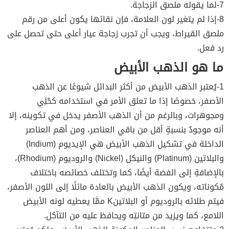
7-لما يقوله ملصق الزجاجة.
8-إذا لم يتغير لون العلامة، فإن نقائها يكون أعلى من رقم
ملصق القيراط، ويجب أن تجرب زجاجة عيار أعلى حتى تحصل على
رد فعل.
ما هو الذهب الأبيض
1-يُعتبر الذهب الأبيض من أكثر البدائل شيوعًا عن الذهب
الأصفر، خصوصًا إذا ما تعلق الأمر في استخدامه كحُلِي
ومجوهرات، وبالرغم من أن الذهب الأصفر يدخل في تكوينه، إلا
أنه موجودٌ بنسبةٍ أقل من باقي العناصر، ومن أهم العناصر
الداخلة في تشكيل الذهب الأبيض هي الإيديوم (Indium)
والبلاتين (Platinum) والنيكل (Nickel) والروديوم (Rhodium)،
بالإضافةِ إلى الفضة أيضًا، كما وتختلف خصائصه باختلاف
مُكوناته، ويكون الذهب الأبيض بالعادة مائلًا إلى اللون الأصفر،
فيتم طلائه بالروديوم أو البلاتينK ممَّا يعطيه لونه الأبيض
اللامع، كما ويزيد من متانتِه ويحافظ عليه من التآكل.