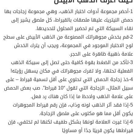
كيف أعرف الذهب الابيض
1-أحضر مجموعة أدوات اختبار الذهب، وهي مجموعة زجاجات بها
حمض النيتريك عليها ملصقات بالقيراط، كل ملصق يشير إلى
نقاء السبيكة التي تم تحضير المحلول لتحديدها.
2-قم بخدش مجوهراتك المصنوعة من الذهب الأبيض على سطح
لوح الاختبار الموجود في المجموعة، ويجب أن يترك الخدش
علامة ذهبية ظاهرة على الحجر.
3-تأكد من الضغط بقوة كافية حتى تصل إلى سبيكة الذهب
الفعلية تحتها، ولا تفرك مجوهراتك في مكان يسهل رؤيته!
4-خذ زجاجة الحمض التي تحتوي على أقل تسمية قيراط – على
سبيل المثال، الزجاجة التي تقول “10 قيراط”. صب بعض الحمض
على علامة الذهب ولاحظ ما إذا كان هناك رد فعل.
5-إذا فقد أثر الذهب لونه وذاب، فإن رقم قيراط المجوهرات
يكون أقل مما هو مكتوب على ملصق الزجاجة.
6-إذا غيرت العلامة لونها بشكل طفيف لكنها لم تختفي، فإن
قيراطها يكون قريبًا جدًا أو مساويًا