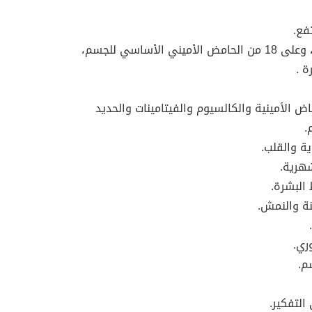
فع.
-يحتوي على واقي طبيعي للشمس، وعلى 18 من الحامض الأميني الأساسي للجسم،
 .
ض الأمينية والكالسيوم والفيتامينات والحديد
.
ة والقلب.
هرية.
البشرة.
نة والنمش.
ري.
م.
التفكير.