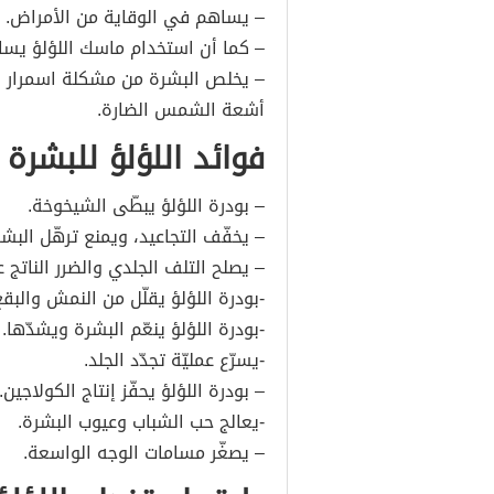
– يساهم في الوقاية من الأمراض.
– كما أن استخدام ماسك اللؤلؤ يسا
– يخلص البشرة من مشكلة اسمرار ال
أشعة الشمس الضارة.
فوائد اللؤلؤ للبشرة
– بودرة اللؤلؤ يبطّى الشيخوخة.
– يخفّف التجاعيد، ويمنع ترهّل البشر
– يصلح التلف الجلدي والضرر الناتج
-بودرة اللؤلؤ يقلّل من النمش والبقع
-بودرة اللؤلؤ ينعّم البشرة ويشدّها.
-يسرّع عمليّة تجدّد الجلد.
– بودرة اللؤلؤ يحفّز إنتاج الكولاجين.
-يعالج حب الشباب وعيوب البشرة.
– يصغّر مسامات الوجه الواسعة.