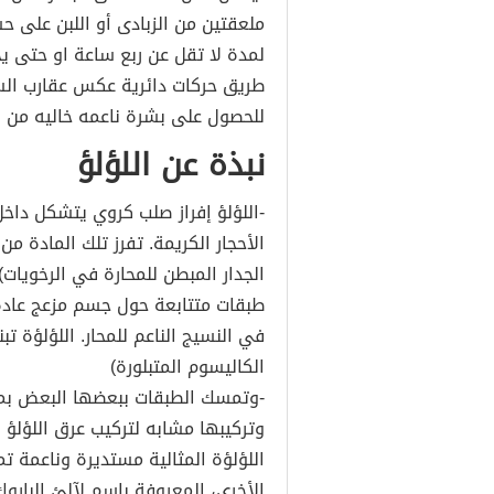
ملعقتين من الزبادى أو اللبن على 
لمدة لا تقل عن ربع ساعة او حتى ي
طريق حركات دائرية عكس عقارب السا
للحصول على بشرة ناعمه خاليه من الخ
نبذة عن اللؤلؤ
-اللؤلؤ إفراز صلب كروي يتشكل داخ
الأحجار الكريمة. تفرز تلك المادة 
الجدار المبطن للمحارة في الرخويا
طبقات متتابعة حول جسم مزعج عادة 
في النسيج الناعم للمحار. اللؤلؤة ت
الكاليسوم المتبلورة)
-وتمسك الطبقات ببعضها البعض بما
وتركيبها مشابه لتركيب عرق اللؤلؤ ا
اللؤلؤة المثالية مستديرة وناعمة ت