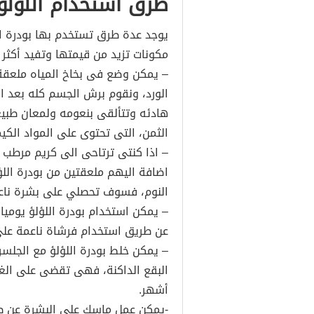
طرق استخدام اللؤلؤ
يوجد عدة طرق تستخدم بها بودرة ال
مكونات تزيد من قيمتها وتفيد أكثر ا
– يمكن وضع فى بخاخ المياه ملعقة 
الورد، ونقوم برش الجسم كله بعد 
هادئه وتتألقى بنعومه ولمعان طبي
الثمن، التى تحتوى على المواد الكيم
– اذا كنتى ترتاحى الى كريم مرطب 
اضافة اليهم ملعقتين من بودرة اللؤ
النوم، فسوف تحصلي على بشرة ناع
– يمكن استخدام بودرة اللؤلؤ يوميا
عن طريق استخدام فرشاة ناعمة على
– يمكن خلط بودرة اللؤلؤ مع الجلسر
البقع الداكنة، فهى تقضى على الغمق
أشهر.
-يمكن عمل ماسك على البشرة عن طر