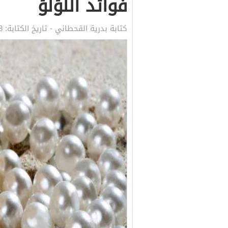
فوائد اللؤلؤ
كتابة
بدرية القحطاني
- تاريخ الكتابة:
13 ماي