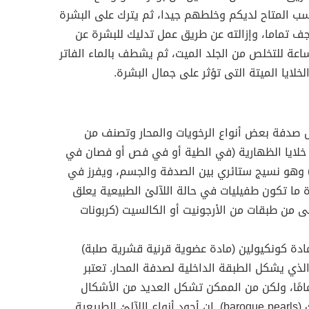
حسب المتاح لديكم وخلطهم جيدا، ثم يترك على البشرة
جف تماما، وإزالته عن طريق عمل تدليك للبشرة عن
عة للتخلص من الجلد الميت، ثم يشطف بالماء الفاتر
لايا الميتة التى تؤثر على جمال البشرة.
ل صدفة بعض أنواع الرخويات والمحار وتصنف من
من خلايا الظهارية (في الطية أو في فص أو فصان في
ت) وهو نسيج ستائري بين الصدفة والجسم، ويفرز في
ما تكون طفيليات في حالة اللآلئ الطبيعية يعلق
بنى من طبقات من الأرجونيت أو الكالسيت (كربونات
دة كونكيولين (مادة عضوية قرنية قشرية صلبة)
لذي يشكل الطبقة الداخلية لصدفة المحار. تعتبر
مامًا، ولكن من الممكن تشكل العديد من الأشكال
الأخرى، المعروفة باسم لآلئ الباروك (baroque pearls). إن أجود أنواع اللآلئ الطبيعية