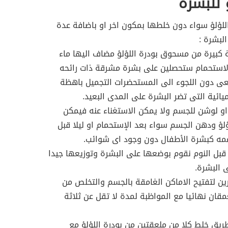
 للبشرة
لؤلؤ سواء دون خلطها بمكون اخر او باضافة عدة
لبشرة :
كبيرة من مسحوق بودرة اللؤلؤ مضاف اليها ماء
الاستحمام ستحصلين على بشرة مشرقة ذات رائحه
عى دون اللجوء الى المستحضرات التجميل باهظة
يائية التى تضر البشرة على المدى البعيد.
او لوشن للجسم ولا يمكن الاستغناء عنه فيمكن
لؤ ودهن الجسم سواء بعد الإستحمام او ليلا قبل
مه كبشرة الأطفال دون وجود اى شوائب.
 قبل النوم نقوم بوضعها على البشرة وتوزيعها جيدا
 البشرة.
ين لتفتيح الاماكن الغامقة بالجسم والتخلص من
ان نهائيا مع المواظبة لمدة لا تقل عن ثلاثة
يق خلط كلا من ملعقتين من بودرة اللؤلؤ مع