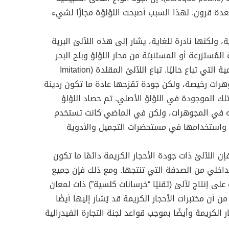
عدة قرون. لهذا السبب أصبحت اللؤلؤة مجازًا لشيء
ية، ولكنها نادرة للغاية، يشار إلى هذه اللآلئ البرية
 المُستزرعة أو المستنبتة من محار اللؤلؤ وبلح البحر
في المياه العذبة تشكل غالبية الكمية التي تباع حاليًا. تباع اللآلئ المقلدة (Imitation
كمجوهرات رخيصة، ولكن جودة تقزحها عادة ما تكون رديئة
ك الموجودة في اللؤلؤ الأصلي. تم حصاد اللؤلؤ
مه في المجوهرات، ولكن في الماضي كانت تستخدم
ها واستخدامها في مستحضرات التجميل والأدوية
فإن اللآلئ ذات جودة الأحجار الكريمة دائمًا ما تكون
لداخلي من الصدفة التي تنتجها. ومع ذلك فإن جميع
ة على إنتاج لآلئ (تقنيًا “خرسانات كلسية”) ذات لمعان
ن أن مختبرات الأحجار الكريمة قد يُشار إليها أيضًا
ر الكريمة وأيضًا بموجب قواعد لجنة التجارة الفيدرالية