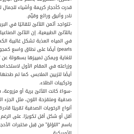
قدرت كأحجار كريمة وأشياء للجمال ل
نادر وأنيق ورائع وقيِّم.
-تتواجد أثمن اللآلئ تلقائيًا في البر
باللآلئ الطبيعية. إن اللآلئ الصناعية
pearls) أيضًا على نطاق واسع 
للغاية ويمكن تمييزها بسهولة عن تل
وزراعته في المقام الأول لاستخدا
أيضًا لتزيين الملابس. كما تم طحن
وتركيبات الطلاء.
-سواءً كانت اللآلئ برية أو مزروعة، 
صدفية ومتقزحة اللون، مثل الجزء ا
أنواع الرخويات الصدفية تقريبًا قادر
أقل أو شكل أقل تكويرًا. على الرغم م
باسم “اللؤلؤ” من قِبل مختبرات الأحجا
الأمريكية