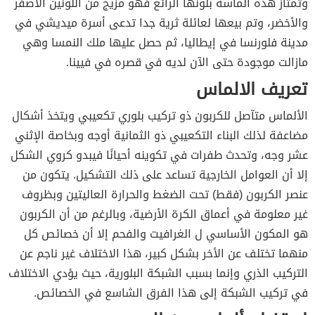
وتمتاز هذه الماسة بلونها الرائع فهو مزيج من اللونين الأصفر
والأخضر، وتم بيعها لعائلة ثرية جدا تدعى أسرة ميديشي في
مدينة فلورنسا في إيطاليا، ثم حصل عليها ملك النمسا وهي
مازالت موجودة حتى الآن لديه في قصره في فيينا.
تعريف الالماس
الألماس متآصل للكربون ذو تركيب بلوري تكعيبي ويتخذ أشكال
مضاعفة لذلك البناء التكعيبي ذو الثمانية أوجه وبخاصة الإثني
عشر وجه، وتحدث طفرات في تكوينه أحيانًا فيبدو كروي الشكل
إلا أن العوامل الخارجية تساعد على ذلك التشكيل. يتكون من
عنصر الكربون (فقط) تحت الضغط والحرارة العاليتين وبظروف
غير معلومة في أعماق الكرة الأرضية، وبالرغم من أن الكربون
هو المكون الأساسي ل الغرافيت والفحم إلا أن خصائص كل
منهما تختلف عن الأخر بشكل كبير، هذا الاختلاف غير ناجم عن
التركيب الذري وإنما بسبب الشبكة البلورية، حيث يؤدي الاختلاف
في تركيب الشبكة إلى هذا الفرق الشاسع في الخصائص.