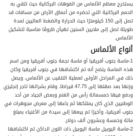
يستخرج معظم الألماس من الفوهات البركانية حيث تلقي به
الحمم البركانية التي تحضره من أعماق الأرض من مسافات قد
تصل إلى 150 كيلومترًا حيث الحرارة والضغط العاليين لمدة
طويلة تصل إلى ملايين السنين تهيآن ظروفًا مناسبة لتشكيل
الألماس.
أنواع الألماس
1-ماسة جنوب أفريقيا أو ماسة نجمة جنوب أفريقيا ومن اسم
هذه الماسة يتضح أنه تم اكتشافها في جنوب أفريقيا وكان
ذلك في المراحل الأولى لعملية التنقيب عن الألماس، ويصل
وزنها بعد صقلها إلى 47.75 قيراطا. وقام بشرائها تاجر إنجليزي
ودفع فيها خمسمائة رأس من الغنم وبعض الجياد من أحد
الوطنيين الذي كان يمتلكها ثم باعها إلى معرض مجوهرات في
جنوب أفريقيا، وأخيرًا تم بيعها إلى سيدة من الأغنياء بمبلغ
مائة وخمسة وعشرون ألف دولار.
2-ماسة اليوبيل ماسة اليوبيل ذات اللون الداكن تم اكتشافها