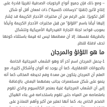
– ومع ذلك فإن جميع أنواع الرخويات الصدفية تقريبًا قادرة على
إنتاج لآلئ (تقنيًا “خرسانات كلسية”) ذات لمعان أقل أو شكل
أقل تكويرًا. على الرغم من أن مختبرات الأحجار الكريمة قد يُشار
إليها أيضًا باسم “اللؤلؤ” من قِبل مختبرات الأحجار الكريمة وأيضًا
بموجب قواعد لجنة التجارة الفيدرالية الأمريكية وتتشكل
بالطريقة نفسها، إلا أن معظمها ليس له قيمة باستثناء كونها
تحف لافتة للنظر.
ما هو اللؤلؤ والمرجان
1-يحمل المرجان اسم آخر ألا وهو الشعاب المرجانية الخاصة
بالحيوانات اللافقارية، كما أن يوجد له ألوان وأشكال كثيرة، مع
العلم أن المرجان يتكون من معدة وفم تحيطه المخالب كما أنه
ينمو على شكل مستعمرات بجانب بعضهما البعض. بالإضافة
إلى أن الشعاب المرجانية غنية بعنصر الكالسيوم والذي تقوم
بامتصاصه من المياه حتى تقوم باستخدامه في بناء الهيكل
الضخم الخاص به، كما أنها تعتبر من أكبر وأهم النماذج على