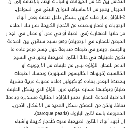
التكامل بين كلًا من الحيوانات والنباتات أيضًا، بالإضافة إلى أن
المرجان يعتبر من الأساسيات للتوازن البيئي في السواحل.
2-اللؤلؤ إفراز صلب كروي يتشكل داخل صدفة بعض أنواع
الرخويات والمحار وتصنف من الأحجار الكريمة.تفرز تلك المادة
من خلايا الظهارية (في الطية أو في فص أو فصان في الجدار
المبطن للمحارة في الرخويات) وهو نسيج ستائري بين الصدفة
والجسم، ويفرز في طبقات متتابعة حول جسم مزعج عادة ما
تكون طفيليات في حالة اللآلئ الطبيعية يعلق في النسيج
الناعم للمحار. اللؤلؤة تبنى من طبقات من الأرجونيت أو
الكالسيت (كربونات الكاليسوم المتبلورة) وتمسك الطبقات
ببعضها البعض بمادة كونكيولين (مادة عضوية قرنية قشرية
صلبة) وتركيبها مشابه لتركيب عرق اللؤلؤ الذي يشكل الطبقة
الداخلية لصدفة المحار. تعتبر اللؤلؤة المثالية مستديرة وناعمة
تمامًا، ولكن من الممكن تشكل العديد من الأشكال الأخرى،
المعروفة باسم لآلئ الباروك (baroque pearls).
إن أجود أنواع اللآلئ الطبيعية قدرت كأحجار كريمة وأشياء