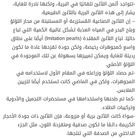
-تتواجد أثمن اللآلئ تلقائيًا في البرية، ولكنها نادرة للغاية،
يشار إلى هذه اللآلئ البرية باللآلئ الطبيعية.
– إن اللآلئ الصناعية المُستزرعة أو المستنبتة من محار اللؤلؤ
وبلح البحر في المياه العذبة تشكل غالبية الكمية التي تباع
حاليًا. تباع اللآلئ المقلدة (Imitation pearls) أيضًا على نطاق
واسع كمجوهرات رخيصة، ولكن جودة تقزحها عادة ما تكون
رديئة للغاية ويمكن تمييزها بسهولة عن تلك الموجودة في
اللؤلؤ الأصلي.
-تم حصاد اللؤلؤ وزراعته في المقام الأول لاستخدامه في
المجوهرات، ولكن في الماضي كانت تستخدم أيضًا لتزيين
الملابس.
-كما تم طحنها واستخدامها في مستحضرات التجميل والأدوية
وتركيبات الطلاء.
-سواءً كانت اللآلئ برية أو مزروعة، فإن اللآلئ ذات جودة الأحجار
الكريمة دائمًا ما تكون صدفية ومتقزحة اللون، مثل الجزء
الداخلي من الصدفة التي تنتجها.