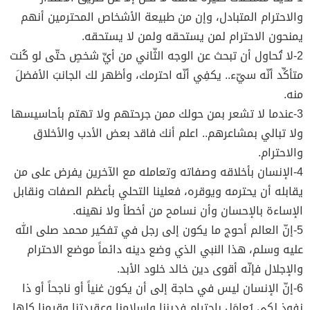
والاحترام المتبادل، وإن من طبيعة الأشخاص المحترمين أنهم
يمنحون الاحترام لمن يستحقه ولمن لا يستحقه.
2-لا تُحاول أن تبحث عن الوجه الثّاني من أيِّ شخصٍ حتّى لو كُنت
متأكِّد أنّه سيّء.. يكفِي أنّه احترمك، وأظهر لك الجانبَ الأفضلَ
منه.
3-عندما لا تشعر بمن حولك ممن جرحتهم ولا تهتم بأحاسيسها
ولا تبالي بمشاعرهم.. اعلم أنك فاقد بعض الأدب والأخلاق
والاحترام.
4-الإنسان بأخلاقه وصفاته وتعامله مع الآخرين يفرض على من
يقابله أن يحترمه ويوقره، فعلينا التحلي بأعظم الصفات ونقابل
الإساءة بالإحسان وأن نسامح من أخطأ ولا نهينه.
5-إنّ العالم أحوج ما يكون إلى رجل في تفكير محمد صلى الله
عليه وسلم، هذا النبي الذي وضع دينه دائماً موضع الاحترام
والإجلال فإنّه أقوى دين خالد خلود الأبد.
6-إنّ الإنسان ليس في حاجة إلى أن يكون غنياً أو ناجحاً أو ذا
نفوذ لكي يُعامَل باحترام فديننا وإسلامنا وعقيدتنا وقيمنا كلها