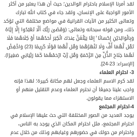
لقد أمرنا الإسلام باحترام الوالدين؛ حيث أن هذا يعتبر من أكثر
الأمور الواجبة على الإنسان، ولقد جاء في كتاب الله تبارك
وتعالى الكثير من الآيات القرانية في مواضع مختلفة التي تؤكد
ذلك، ومن قوله سبحانه وتعالى: (وَقَضَىٰ رَبُّكَ أَلَّا تَعْبُدُوا إِلَّا إِيَّاهُ
وَبِالْوَالِدَيْنِ إِحْسَانًا ۚ إِمَّا يَبْلُغَنَّ عِندَكَ الْكِبَرَ أَحَدُهُمَا أَوْ كِلَاهُمَا فَلَا
تَقُل لَّهُمَا أُفٍّ وَلَا تَنْهَرْهُمَا وَقُل لَّهُمَا قَوْلًا كَرِيمًا (23) وَاخْفِضْ
لَهُمَا جَنَاحَ الذُّلِّ مِنَ الرَّحْمَةِ وَقُل رَّبِّ ارْحَمْهُمَا كَمَا رَبَّيَانِي صَغِيرًا).
[الإسراء: 23-24].
3- احترام العلماء
لقد كرم الاسم العلماء وجعل لهم مكانة كبيرة؛ لهذا فإنه
واجب علينا جميعًا أن نحترم العلماء وعدم التقليل منهم أو
الاستهزاء مما يقولون.
4-احترام المجتمع
يوجد العديد من الصور المختلفة التي حث عليها الإسلام في
احترام المجتمع، مثل احترام المكان الذي يوجد به الناس،
واحترام من حولك في حضورهم وغيابهم وذلك من خلال عدم