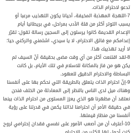
تدعو لاحترام الذات.
7-اللهجة المهذبة المخيفة، أحيانا يكون التهذيب مرعبا أو
يسبب التوتر أكثر من قلة الأدب بمراحل، في بريطانيا أيام
الإعدام القديمة كانوا يرسلون إلى السجين رسالة تقول: تقرّر
إعدامكم مع فائق الاحترام، لا يا سيدي، اشتمني واتركني حيا؛
لا أريد تهذيبك هذا.
8-لقد اقتنعت أكثر من أي وقت مضى بحقيقة أنّ السيف لم
يكن هو من فاز بالمكانة للاسلام في تلك الأيام، بل كانت
البساطة والاحترام الدقيق للعهود.
9-إنّ احترام الذات يتعلق بالطريقة التي نحكم بها على أنفسنا
وهناك ميل لدى الناس بالنظر إلى المعادلة من الخلف فنحن
نعتقد أن مظهرنا هو الذي يعزز المستوى من احترام الذات بينما
في حقيقة الأمر أن احترامنا لذاتنا يكمن في قدرتنا على رؤية
أنفسنا من منظار قيمتها.
10-أعترف أن من أصعب الأمور على نفسي فقدان إحترامي لروح
كنت أحمل لها الكثير من الاحترام .