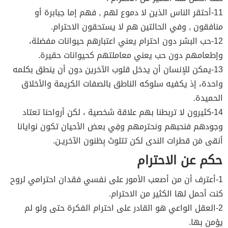
11-أحتقر الناس الذين لا دموع لهم , فهم إما جبابرة أو
منافقون , وفي الحالتين هم لا يستحقون الاحترام.
12-حب البشر دون احترام يعني اعتبارهم حيوانات مفضلة،
وإطعامهم دون حب يعني معاملتهم كحيوانات حقيرة.
13-يمكن للإنسان أن يدخل قلوب الآخرين دون أن ينطق بكلمه
واحدة، إذ يكفيه سلوكه الناطق بالصفات الكريمة والأخلاق
الحميدة.
14-كثيرون لا تربطنا بهم علاقة شخصية ، لكن أرواحنا تعتاد
وجودهم فنحبهم ونحترمهم وفِي بعض الأحيان تكون نوايانا
أنقى مَن قطرات الندى لكن تتلوث بِظنون الآخريـن.
حكم عن الاحترام
1-أعترف أن من أصعب الأمور على نفسي فقدان احترامي لروح
كنت أحمل لها الكثير من الاحترام.
2-العقل الواعي هو القادر على احترام الفكرة حتى ولو لم
يؤمن بها.