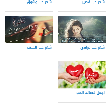
شعر حب قصير
شعر حب وشوق
شعر حب عراقي
شعر حب للحبيب
اجمل قصائد الحب