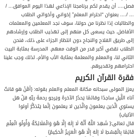
فصل…. أن يقدم لكم برنامجنا الإذاعي لهذا اليوم الموافق… /
… /…. بعنوان “احترام المعلم” إخواني وأخواتي الطلاب
والطالبات إذا نظرنا من حولنا، سوف نجد المعلمين والمعلمات
الأفاضل. حيث يسعى كل منهم إلى تهذيب الطلاب وإرشادهم
إلى طريق الفلاح والنجاح دون انتظار الجزاء على ذلك، فنحن
الطلاب نقضي أكبر قدر من الوقت معهم. المدرسة بمثابة البيت
الثاني لنا، والمعلم والمعلمة بمثابة الأب والأم، لذلك وجب علينا
احترامهم وتقديرهم.
فقرة القرآن الكريم
يعزز المولى سبحانه مكانة المعلم والعلم بقوله: {أَمَّنْ هو قانتٌ
آناءَ اللَّيلِ ساجدًا وقائمًا يَحذَرُ الآخرةَ ويَرجو رحمةَ ربِّهِ قلْ هل
يستوي الَّذين يعلمونَ والَّذين لا يعلمونَ إنَّما يَتَذكَّرُ أولوا
الألباب}
قال تعالى:{ شَهِدَ اللَّهُ أَنَّهُ لَا إِلَهَ إِلَّا هُوَ وَالْمَلَائِكَةُ وَأُولُو الْعِلْمِ
قَائِمًا بِالْقِسْطِ لَا إِلَهَ إِلَّا هُوَ الْعَزِيزُ الْحَكِيمُ}