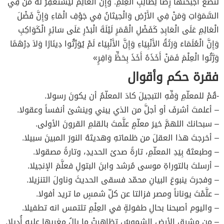
لَتَضَعُ أَجْنِحَتَهَا رِضًا لِطَالِبِ الْعِلْمِ. وَإِنَّ الْعَالِمَ لَيَسْتَغْفِرُ لَهُ مَنْ فِي
السَّمَوَاتِ وَمَنْ فِي الأَرْضِ وَالْحِيتَانُ فِي جَوْفِ الْمَاءِ وَإِنَّ فَضْلَ
الْعَالِمِ عَلَى الْعَابِدِ كَفَضْلِ الْقَمَرِ لَيْلَةَ الْبَدْرِ عَلَى سَائِرِ الْكَوَاكِبِ
وَإِنَّ الْعُلَمَاءَ وَرَثَةُ الأَنْبِيَاءِ وَإِنَّ الأَنْبِيَاءَ لَمْ يُوَرِّثُوا دِينَارًا وَلاَ دِرْهَمًا
وَرَّثُوا الْعِلْمَ فَمَنْ أَخَذَهُ أَخَذَ بِحَظٍّ وَافِرٍ»
فقرة حكم وأقوال
-قُمْ للمعلّمِ وَفِّهِ التبجيلَ كادَ المعلّمُ أن يكونَ رسولا.
– أعلمتَ أشرفَ أو أجلَّ من الذي يبني وينشئ أنفساً وعقولا.
– سبحانكَ اللهمَّ خيرَ معلّمٍ علَّمتَ بالقلمِ القرونَ الأولى.
– أخرجتَ هذا العقلَ من ظلماتهِ وهديتَهُ النورَ المبينَ سبيلا.
– وطبعتَهُ بِيَدِ المعلّمِ، تارةً صدئ الحديدِ، وتارةً مصقولا.
– أرسلتَ بالتوراةِ موسى مُرشد وابنَ البتولِ فعلَّمَ الإنجيلا.
– وفجرتَ ينبوعَ البيانِ محمّد فسقى الحديثَ وناولَ التنزيلا.
– علَّمْتَ يوناناً ومصر فزالتا عن كلّ شمسٍ ما تريد أفولا.
– واليوم أصبحنا بحالِ طفولةٍ في العِلْمِ تلتمس انه تطفيلا.
– من مشرقِ الأرضِ الشموسُ تظاهرتْ ما بالُ مغربها عليه أُدِيلا.