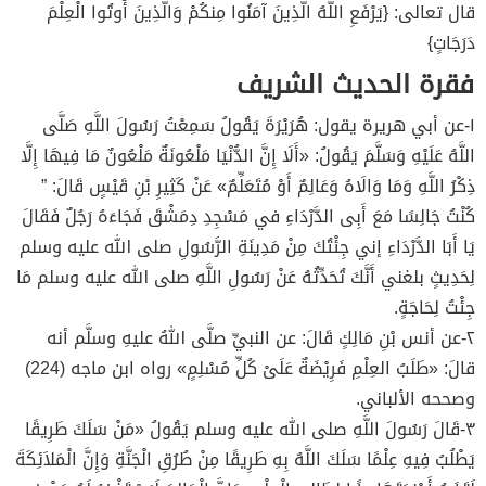
قال تعالى: {يَرْفَعِ اللَّهُ الَّذِينَ آمَنُوا مِنكُمْ وَالَّذِينَ أُوتُوا الْعِلْمَ
دَرَجَاتٍ}
فقرة الحديث الشريف
١-عن أبي هريرة يقول: هُرَيْرَةَ يَقُولُ سَمِعْتُ رَسُولَ اللَّهِ صَلَّى
اللَّهُ عَلَيْهِ وَسَلَّمَ يَقُولُ: «أَلَا إِنَّ الدُّنْيَا مَلْعُونَةٌ مَلْعُونٌ مَا فِيهَا إِلَّا
ذِكْرُ اللَّهِ وَمَا وَالَاهُ وَعَالِمٌ أَوْ مُتَعَلِّمٌ» عَنْ كَثِيرِ بْنِ قَيْسٍ قَالَ: ”
كُنْتُ جَالِسًا مَعَ أَبِى الدَّرْدَاءِ في مَسْجِدِ دِمَشْقَ فَجَاءَهُ رَجُلٌ فَقَالَ
يَا أَبَا الدَّرْدَاءِ إني جِئْتُكَ مِنْ مَدِينَةِ الرَّسُولِ صلى الله عليه وسلم
لِحَدِيثٍ بلغني أَنَّكَ تُحَدِّثُهُ عَنْ رَسُولِ اللَّهِ صلى الله عليه وسلم مَا
جِئْتُ لِحَاجَةٍ.
٢-عن أنس بْنِ مَالِكٍ قَالَ: عن النبيِّ صلَّى اللهُ عليهِ وسلَّم أنه
قالَ: «طَلَبُ العِلْمِ فَرِيْضَةٌ عَلَىْ كُلِّ مُسْلِمٍ» رواه ابن ماجه (224)
وصححه الألباني.
٣-قَالَ رَسُولَ اللَّهِ صلى الله عليه وسلم يَقُولُ «مَنْ سَلَكَ طَرِيقًا
يَطْلُبُ فِيهِ عِلْمًا سَلَكَ اللَّهُ بِهِ طَرِيقًا مِنْ طُرُقِ الْجَنَّةِ وَإِنَّ الْمَلاَئِكَةَ