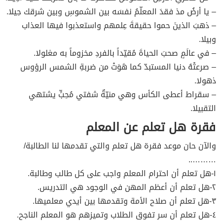
– يا أرضُ مذ فقدَ المعلّمُ نفسَه بين الشموسِ وبين شرقك حِيلا.
– ذهبَ الذينَ حموا حقيقةَ عِلمهم واستعذبوا فيها العذاب
وبيلا.
– في عالَمٍ صحبَ الحياةَ مُقيّداً بالفردِ مخزوماً به مغلولا.
– صرعتْهُ دنيا المستبدّ كما هَوَتْ من ضربةِ الشمس الرؤوس
ذهولا.
– سقراط أعطى الكأس وهي منيّةٌ شفتي مُحِبٍّ يشتهي
التقبيلا.
فقرة هل تعلم عن المعلم
والآن حان موعد فقرة هل تعلم والتي تقدمها لنا الطالبة/
………..
١-هل تعلم أن احترام المعلم واجب على كل طالب وطالبة.
٢-هل تعلم أن أعظم المهن في الوجود هي التدريس.
٣-هل تعلم أن صلاح الأمة وتقدمها بين أيدي معلميها.
٤-هل تعلم أن سر تفوق الطلاب وتميزهم هو المعلم الناجح.