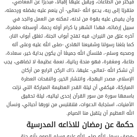
فيكثر من الطاعات، ويقبل عليها إقبالًا، مبدبرًا عن المعاصي،
متقربًا إلى ربه، يدعو الله -تعالى- أن ينعم عليه بفضله ورحمته،
وأن يفيض عليه بقوة من لدنه، تمكنه من العمل والجد في
سبيل إرضائه، فهذا الشهر يا كرام أوله رحمة، أوسطه مغفرة،
آخره عتق من النيران، فيه تفتح أبواب الجنة، تغلق أبواب النار،
كما بلغنا رسولنا وشفيعنا الهادي -صلى الله عليه وعلى آله
وصحبه وسلم-، فلنسأل الله جميعًا أن يكون بداية خير، سعادة،
طاعة، ومغفرة، فهو منحة ربانية، نعمة عظيمة لا تضاهى، يجب
أن نشكر الله -تعالى- عليها، ذاك الركن الرابع من أركان
الإسلام، مصدر البهجة، وانتشار الخير، والنفحات العطرة
المباركة، فيكفي أن ليلة القدر العظيمة المباركة التي نزلت
باسمها سورة من سور القرآن إحدى لياليه، ليلة تحقيق
الأمنيات، استجابة الدعوات، فلنقتبس من نورها أحبائي، ونسأل
الله العظيم أن يتقبل منا الصيام.
حكمة عن رمضان للاذاعه المدرسية
-وصف رسول الله صلى الله عليه وسلم الصوم بأنه جنة.