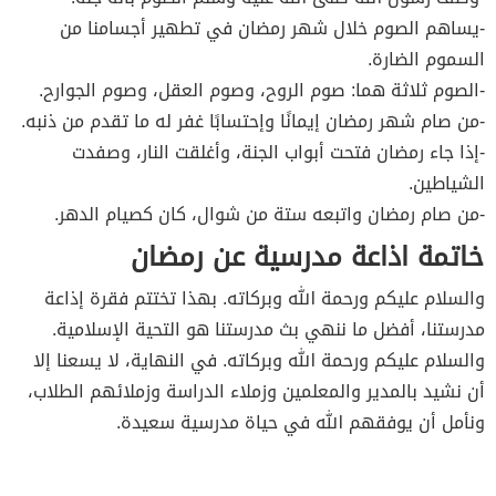
-يساهم الصوم خلال شهر رمضان في تطهير أجسامنا من
السموم الضارة.
-الصوم ثلاثة هما: صوم الروح، وصوم العقل، وصوم الجوارح.
-من صام شهر رمضان إيمانًا وإحتسابًا غفر له ما تقدم من ذنبه.
-إذا جاء رمضان فتحت أبواب الجنة، وأغلقت النار، وصفدت
الشياطين.
-من صام رمضان واتبعه ستة من شوال، كان كصيام الدهر.
خاتمة اذاعة مدرسية عن رمضان
والسلام عليكم ورحمة الله وبركاته. بهذا تختتم فقرة إذاعة
مدرستنا، أفضل ما ننهي بث مدرستنا هو التحية الإسلامية.
والسلام عليكم ورحمة الله وبركاته. في النهاية، لا يسعنا إلا
أن نشيد بالمدير والمعلمين وزملاء الدراسة وزملائهم الطلاب،
ونأمل أن يوفقهم الله في حياة مدرسية سعيدة.