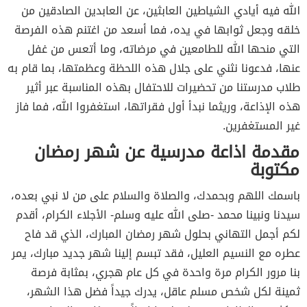
الله فيه أيادي الشياطين العابثين، عن العابدين الصادقين من
خلقه وجعل ثوابها في يده، فما أسعد من اغتنم هذه الفرصة
التي منحها الله للطامعين في مرضاته، وما أتعس من غفل
عنها، فدعونا نثني على جلال هذه اللحظة وعظمتها، بما قام به
طلاب مدرستنا من تحضيرات للاحتفال بهذه المناسبة عبر أثير
هذه الإذاعة، وريثما نبدأ أول فقراتها، استغفروا الله، فما فاز
غير المستغفرين.
مقدمة اذاعة مدرسية عن شهر رمضان
مكتوبة
باسمك اللهم وبحمدك، والصلاة والسلام على من لا نبي بعده،
سيدنا ونبينا محمد -صلى الله عليه وسلم- الأجلاء الكرام، أقدم
لكم أجمل التهاني بحلول شهر رمضان المبارك، الذي قد فاح
عطره مع النسيم العليل، فقد تبسم إلينا شهر جديد مبارك، يمر
بنا مرور الكرام مرة واحدة في كل عام هجري، بمثابة فرصة
ثمينة لكل شخص مسلم عاقل، يدرك جيداً فضل هذا الشهر،