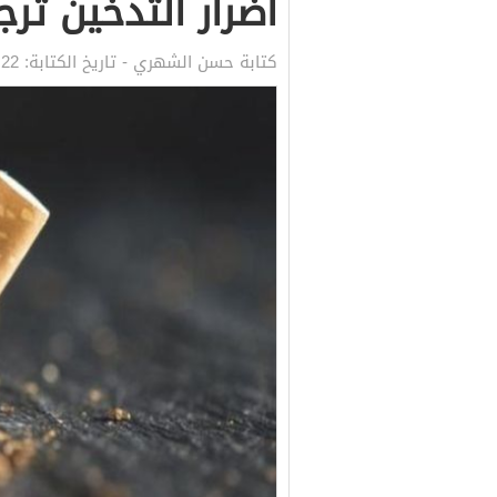
اضرار التدخين ترج
كتابة
حسن الشهري
- تاريخ الكتابة:
22 يوليو, 2020 3:33