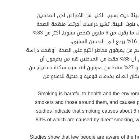
بيئة حيث يسبب الكثير من الأمراض لدى المدخنين
لوث البيئة. تشير دراسات أجرتها منظمة الصحة
العالمية أن التدخين يساهم في موت ما يقرب من 6 مليون شخص سنويا, أكثر من 83%
.
هم من يعرفون مخاطر التبغ على الصحة. أوضحت دراسة
تم اجرائها عام 2009 في الصين الى أن 38% فقط من المدخنين هم من يعرفون أن
التدخين يسبب أمراض القلب التاجية و 27% فقط من يعرفون أنه سبب سكتة دماغية, من
15% فقط من سكان العالم بخدمات قومية و صحية للاقلاع عن
Smoking is harmful to health and the environ
smokers and those around them, and causes p
studies indicate that smoking causes about 6 
83% of which are caused by direct smoking, w
Studies show that few people are aware of the he