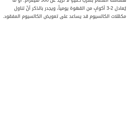
هشاشة العظام بشُرب كميةٍ لا تزيد عن 300 مليغرام؛ أو ما
يُعادل 2-3 أكوابٍ من القهوة يومياً، ويجدر بالذكر أنّ تناول
مكمّلات الكالسيوم قد يساعد على تعويض الكالسيوم المفقود.