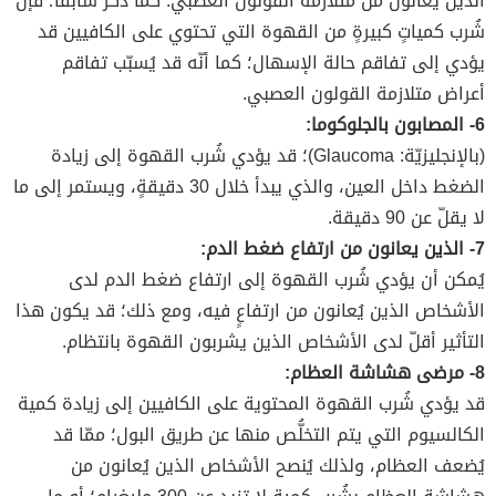
الذين يعانون من متلازمة القولون العصبي: كما ذُكر سابقاً؛ فإنّ
شُرب كمياتٍ كبيرةٍ من القهوة التي تحتوي على الكافيين قد
يؤدي إلى تفاقم حالة الإسهال؛ كما أنّه قد يُسبّب تفاقم
أعراض متلازمة القولون العصبي.
6- المصابون بالجلوكوما:
(بالإنجليزيّة: Glaucoma)؛ قد يؤدي شُرب القهوة إلى زيادة
الضغط داخل العين، والذي يبدأ خلال 30 دقيقةٍ، ويستمر إلى ما
لا يقلّ عن 90 دقيقة.
7- الذين يعانون من ارتفاع ضغط الدم:
يُمكن أن يؤدي شُرب القهوة إلى ارتفاع ضغط الدم لدى
الأشخاص الذين يُعانون من ارتفاعٍ فيه، ومع ذلك؛ قد يكون هذا
التأثير أقلّ لدى الأشخاص الذين يشربون القهوة بانتظام.
8- مرضى هشاشة العظام:
قد يؤدي شُرب القهوة المحتوية على الكافيين إلى زيادة كمية
الكالسيوم التي يتم التخلُّص منها عن طريق البول؛ ممّا قد
يُضعف العظام، ولذلك يُنصح الأشخاص الذين يُعانون من