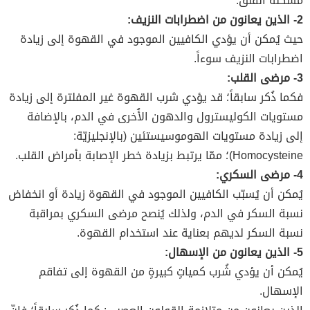
مشكلة القلق.
2- الذين يعانون من اضطرابات النزيف:
حيث يُمكن أن يؤدي الكافيين الموجود في القهوة إلى زيادة
اضطرابات النزيف سوءاً.
3- مرضى القلب:
فكما ذُكر سابقاً؛ قد يؤدي شرب القهوة غير المفلترة إلى زيادة
مستويات الكوليسترول والدهون الأُخرى في الدم، بالإضافة
إلى زيادة مستويات الهوموسيستئين (بالإنجليزيّة:
Homocysteine)؛ ممّا يرتبط بزيادة خطر الإصابة بأمراض القلب.
4- مرضى السكري:
يُمكن أن يُسبّب الكافيين الموجود في القهوة زيادة أو انخفاض
نسبة السكر في الدم، ولذلك يُنصح مرضى السكري بمراقبة
نسبة السكر لديهم بعناية عند استخدام القهوة.
5- الذين يعانون من الإسهال:
يُمكن أن يؤدي شُرب كمياتٍ كبيرةٍ من القهوة إلى تفاقم
الإسهال.