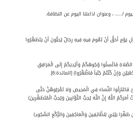
م /….. ، وعنوان اذاعتنا اليوم عن النظافة.
 يَوْمٍ أَحَقُّ أَنْ تَقُومَ فِيهِ فِيهِ رِجَالٌ يُحِبُّونَ أَنْ يَتَطَهَّرُوا
لَى الصَّلاةِ فَاغْسِلُوا وُجُوهَكُمْ وَأَيْدِيَكُمْ إِلَى الْمَرَافِقِ
بَيْنِ وَإِنْ كُنْتُمْ جُنُباً فَاطَّهَّرُوا) [المائدة:6].
 فَاعْتَزِلُوا النِّسَاءَ فِي الْمَحِيضِ وَلا تَقْرَبُوهُنَّ حَتَّى
َمَرَكُمُ اللَّهُ إِنَّ اللَّهَ يُحِبُّ التَّوَّابِينَ وَيُحِبُّ الْمُتَطَهِّرِينَ)
 طَهِّرَا بَيْتِيَ لِلطَّائِفِينَ وَالْعَاكِفِينَ وَالرُّكَّعِ السُّجُودِ)