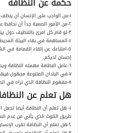
حكمة عن النظافة
١-من الواجب على الإنسان أن ينظف أخلاقه كما ينظف مكانه.
٢-من الأمور الصعبة جداً أن نحافظ على نظافة البيئة من حولنا.
٣-لو قام كل امرئ بالتنظيف حول بيته، لأصبحت كل مدينة نظيفة.
٤-المساهمة في بقاء البيئة المحيطة بنا نظيفة من الأمور الواجب على جميع الأفراد.
٥-امتناعك عن إلقاء القمامة في ال
إحسان لديكم.
٦-عامل النظافة مهمته النظافة ويحتقره من مهمتهم القذارة.
٧-في البلدان المتنوعة مجهول فيها وسائل النظافة الفكرية.
٨-مفهوم النظافة الذي نراه في الدول الخارجية من أكبر الأدلة على قذارتهم الداخلية.
هل تعلم عن النظافة
١- هل تعلم أن النظافة أيضا تجعل
طريق التلوث الذي يأتي من عدم النظ
٢-هل تعلم أن النظافة تقرب الإنسان من ربه .
٣-هل تعلم أن الاهتمام بتعريض ال