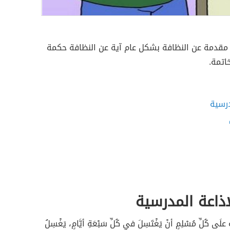
 مقدمة عن النظافة بشكل عام آية عن النظافة حكمة
اتمة.
درسية
ذاعة المدرسية
ى كُلِّ مُسْلِمٍ أنْ يَغْتَسِلَ في كُلِّ سَبْعَةِ أيَّامٍ، يَغْسِلُ