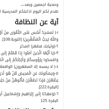
وصحبة اجمعين وبعد،،،
نقدم لكم اليوم اذاعتكم المدرسية ليو
آية عن النظافة
١-( لَمَسْجِدٌ أُسِّسَ عَلَى التَّقْوَى مِنْ أَوَّلِ
وَاللَّهُ يُحِبُّ الْمُطَّهِّرِينَ) [التوبة:108].
٢-(وثيابك فطهر) المدثر
٣-(يَا أَيُّهَا الَّذِينَ آمَنُوا إِذَا قُمْتُمْ إِ
وَامْسَحُوا بِرُؤُوسِكُمْ وَأَرْجُلَكُمْ إِلَى الْكَعْ
٤-( لا يمسه إلا المطهرون) الواقعة
٥-وَيَسْأَلونَكَ عَنِ الْمَحِيضِ قُلْ هُوَ أَذىً
يَطْهُرْنَ فَإِذَا تَطَهَّرْنَ فَأْتُوهُنَّ مِنْ حَيْثُ أ
[البقرة:222].
٦-(وَعَهِدْنَا إِلَى إِبْرَاهِيمَ وَإِسْمَاعِيلَ أَن
البقرة 125