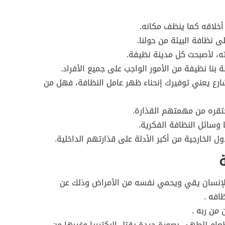
شارع يعني توفيرك إنحناء ظهر عامل النظافة، فهل من
 الإنسان يقي ويحمي نفسه من الأمراض وذلك عن
افه .
طعام للطهي بصورة جيدة يقتل البكتيريا وغيرها من