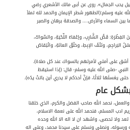
له جميل يحب الجمال». روى عن أبى مالك الأشعري رضي
له عليه وسلم:(الطهور شطر الإيمان والحمد لله تملأ
ما بين السماء والأرض…. والصدقة برهان والصبر
ِطْرَةِ: قَصُّ الشَّارِبِ، وإعْفاءُ اللِّحْيَةِ، والسِّواكُ،
ُ البَراجِمِ، ونَتْفُ الإبِطِ، وحَلْقُ العانَةِ، وانْتِقاصُ
ن أشق على أمتي لأمرتهم بالسواك عند كل صلاة).
 النبي -صلى الله عليه وسلم- قال: (إذا استيقظ
َ حتى يغسلَها ثلاثًا، فإنَّ أحدَكم لا يدري أين باتتْ يدُه).
بشكل عام
العمل، نحمد الله صاحب الفضل والكرم، الذي خلقنا
م ادب المسلم، فنحمد الله على نعمة الاسلام،
 تعد ولا تحصى، واشهد ان لا اله الا الله وحده
ه ورسوله، ونصلي ونسلم على سيدنا محمد، وعلى اله