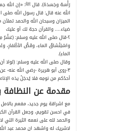
رَأْسَهُ وجَسَدَهُ). قال ﷺ: «إن ال
الله عنه قال: قال رسول الله صلى ال
الميزان وسبحان الله والحمد تملآن 
ضياء…. والقرآن حجة لك أو عليك
٢-قال صلى الله عليه وسلم: (عَشْرٌ مِنَ الف
واسْتِنْشاقُ الماءِ، وقَصُّ الأظْفارِ، وغَسْل
الماءِ).
وقال صلى الله عليه وسلم: (لولا أ
٣-روى أبو هريرة -رضي الله عنه- عن
أحدُكم من نومِه فلا يُدخِلْ يدَه الإناء
مقدمة عن النظافة 
مع اشراقة يوم جديد، مفعم بالامل و
في احسن تقويم، وجعل القرآن الكري
والحمد لله على نعمه الثيرة التي لا
لاشريك له واشهد ان محمد عبد الل